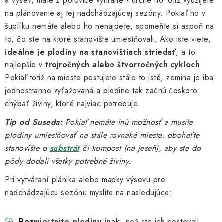
a výsev, máte z polovice vyhrané - určite ho totiž využijete
na plánovanie aj tej nadchádzajúcej sezóny. Pokiaľ ho v
šuplíku nemáte alebo ho nenájdete, spomeňte si aspoň na
to, čo ste na ktoré stanovište umiestňovali. Ako iste viete,
ideálne je plodiny na stanovištiach striedať
, a to
najlepšie v
trojročných alebo štvorročných cykloch
.
Pokiaľ totiž na mieste pestujete stále to isté, zemina je iba
jednostranne vyťažovaná a plodine tak začnú čoskoro
chýbať živiny, ktoré najviac potrebuje.
Tip od Suseda:
Pokiaľ nemáte inú možnosť a musíte
plodiny umiestňovať na stále rovnaké miesta, obohaťte
stanovište o
substrát
či kompost (na jeseň), aby ste do
pôdy dodali všetky potrebné živiny.
Pri vytváraní plánika alebo mapky výsevu pre
nadchádzajúcu sezónu myslite na nasledujúce:
Roz
miestnite plodiny inak
, než ste ich pestovali