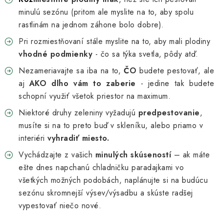
minulú sezónu (pritom ale myslite na to, aby spolu
rastlinám na jednom záhone bolo dobre).
Pri rozmiestňovaní stále myslite na to, aby mali plodiny
vhodné podmienky
- čo sa týka svetla, pôdy atď.
Nezameriavajte sa iba na to,
ČO
budete pestovať, ale
aj
AKO dlho vám to zaberie
- jedine tak budete
schopní využiť všetok priestor na maximum.
Niektoré druhy zeleniny vyžadujú
predpestovanie
,
musíte si na to preto buď v skleníku, alebo priamo v
interiéri
vyhradiť miesto.
Vychádzajte z vašich
minulých skúseností
– ak máte
ešte dnes napchanú chladničku paradajkami vo
všetkých možných podobách, naplánujte si na budúcu
sezónu skromnejší výsev/výsadbu a skúste radšej
vypestovať niečo nové.