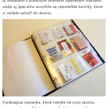
aj fotoalbum s plastovými stránkami opatrenými vreckami,
alebo aj špeciálne eurofólie na zberateľské kartičky, ktoré
si môžete založiť do šanónu.
Vystávajúce semienka, ktoré nemáte na novú sezónu