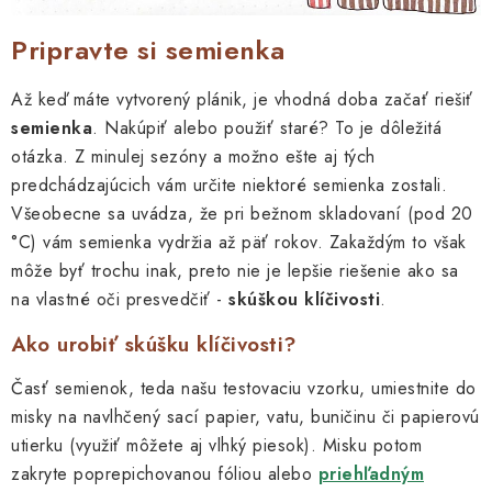
Pripravte si semienka
Až keď máte vytvorený plánik, je vhodná doba začať riešiť
semienka
. Nakúpiť alebo použiť staré? To je dôležitá
otázka. Z minulej sezóny a možno ešte aj tých
predchádzajúcich vám určite niektoré semienka zostali.
Všeobecne sa uvádza, že pri bežnom skladovaní (pod 20
°C) vám semienka vydržia až päť rokov. Zakaždým to však
môže byť trochu inak, preto nie je lepšie riešenie ako sa
na vlastné oči presvedčiť -
skúškou klíčivosti
.
Ako urobiť skúšku klíčivosti?
Časť semienok, teda našu testovaciu vzorku, umiestnite do
misky na navlhčený sací papier, vatu, buničinu či papierovú
utierku (využiť môžete aj vlhký piesok). Misku potom
zakryte poprepichovanou fóliou alebo
priehľadným