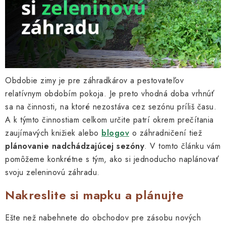
Kachle
Obdobie zimy je pre záhradkárov a pestovateľov
relatívnym obdobím pokoja. Je preto vhodná doba vrhnúť
sa na činnosti, na ktoré nezostáva cez sezónu príliš času.
A k týmto činnostiam celkom určite patrí okrem prečítania
zaujímavých knižiek alebo
blogov
o záhradničení tiež
plánovanie nadchádzajúcej sezóny
. V tomto článku vám
pomôžeme konkrétne s tým, ako si jednoducho naplánovať
svoju zeleninovú záhradu.
Nakreslite si mapku a plánujte
Ešte než nabehnete do obchodov pre zásobu nových