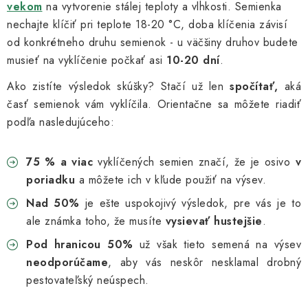
vekom
na vytvorenie stálej teploty a vlhkosti. Semienka
nechajte klíčiť pri teplote 18-20 °C, doba klíčenia závisí
od konkrétneho druhu semienok - u väčšiny druhov budete
musieť na vyklíčenie počkať asi
10-20 dní
.
Ako zistíte výsledok skúšky? Stačí už len
spočítať,
aká
časť semienok vám vyklíčila. Orientačne sa môžete riadiť
podľa nasledujúceho:
75 % a viac
vyklíčených semien značí, že je osivo
v
poriadku
a môžete ich v kľude použiť na výsev.
Nad 50%
je ešte uspokojivý výsledok, pre vás je to
ale známka toho, že musíte
vysievať hustejšie
.
Pod hranicou 50%
už však tieto semená na výsev
neodporúčame
, aby vás neskôr nesklamal drobný
pestovateľský neúspech.