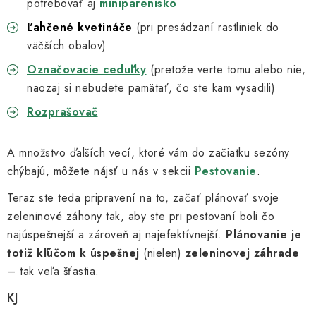
potrebovať aj
miniparenisko
Ľahčené kvetináče
(pri presádzaní rastliniek do
väčších obalov)
Označovacie ceduľky
(pretože verte tomu alebo nie,
naozaj si nebudete pamätať, čo ste kam vysadili)
Rozprašovač
A množstvo ďalších vecí, ktoré vám do začiatku sezóny
chýbajú, môžete nájsť u nás v sekcii
Pestovanie
.
Teraz ste teda pripravení na to, začať plánovať svoje
zeleninové záhony tak, aby ste pri pestovaní boli čo
najúspešnejší a zároveň aj najefektívnejší.
Plánovanie je
totiž kľúčom k úspešnej
(nielen)
zeleninovej záhrade
– tak veľa šťastia.
KJ