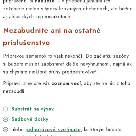
pripravené, si
nakúpte
– v priebehu januára ich
zoženiete nielen v špecializovaných obchodoch, ale bežne
aj v klasických supermarketoch.
Nezabudnite ani na ostatné
príslušenstvo
Prípravou semienok to však nekončí. Do začiatku sezóny
si budete musieť zaobstarať ďalšie nevyhnutnosti, najmä ak
sa chystáte niektoré druhy predpestovávať.
Pripravili sme pre vás
zoznam vecí
, aby ste na nič z toho
nezabudli:
Substrát na výsev
Sadbové dosky
alebo
jednorázové kvetináče,
ku ktorým budete