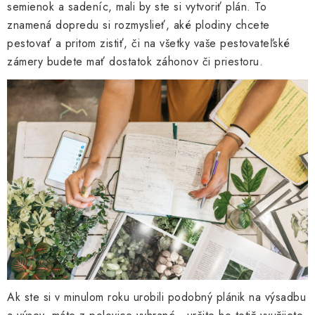
semienok a sadeníc, mali by ste si vytvoriť plán. To
znamená dopredu si rozmyslieť, aké plodiny chcete
pestovať a pritom zistiť, či na všetky vaše pestovateľské
zámery budete mať dostatok záhonov či priestoru.
Ak ste si v minulom roku urobili podobný plánik na výsadbu