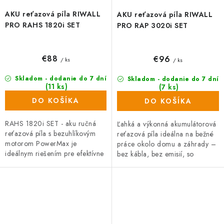
AKU reťazová píla RIWALL
AKU reťazová píla RIWALL
PRO RAHS 1820i SET
PRO RAP 3020i SET
€88
€96
/ ks
/ ks
Skladom - dodanie do 7 dní
Skladom - dodanie do 7 dní
(11 ks)
(7 ks)
DO KOŠÍKA
DO KOŠÍKA
RAHS 1820i SET - aku ručná
Ľahká a výkonná akumulátorová
reťazová píla s bezuhlíkovým
reťazová píla ideálna na bežné
motorom PowerMax je
práce okolo domu a záhrady –
ideálnym riešením pre efektívne
bez kábla, bez emisií, so
a pohodlné strihanie v záhrade.
spoľahlivým výkonom.
S výkonným 20 V
akumulátorom a...