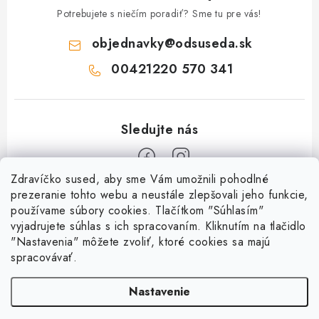
Potrebujete s niečím poradiť? Sme tu pre vás!
objednavky
@
odsuseda.sk
00421220 570 341
Zdravíčko sused, aby sme Vám umožnili pohodlné
Z
prezeranie tohto webu a neustále zlepšovali jeho funkcie,
používame súbory cookies. Tlačítkom "Súhlasím"
á
vyjadrujete súhlas s ich spracovaním. Kliknutím na tlačidlo
O nás
p
"Nastavenia" môžete zvoliť, ktoré cookies sa majú
ä
spracovávať.
Kontakty
Všetko o nákupe
t
História a súčasnosť
Nastavenie
i
Jéža klub
Dokumenty
e
Susedov blog