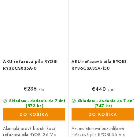
dĺžkou takmer...
dĺžkou takmer...
AKU reťazová píla RYOBI
AKU reťazová píla RYOBI
RY36CSX35A-0
RY36CSX35A-150
€235
€440
/ ks
/ ks
Skladom - dodanie do 7 dní
Skladom - dodanie do 7 dní
(573 ks)
(747 ks)
DO KOŠÍKA
DO KOŠÍKA
Akumulátorová bezuhlíková
Akumulátorová bezuhlíková
reťazová píla RYOBI 36 V s
reťazová píla RYOBI 36 V s