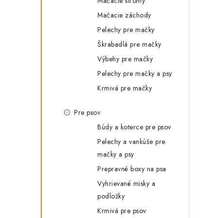
Mačacie stromy
Mačacie záchody
Pelechy pre mačky
Škrabadlá pre mačky
l
Výbehy pre mačky
Pelechy pre mačky a psy
Krmivá pre mačky
Pre psov
Búdy a koterce pre psov
i
Pelechy a vankúše pre
mačky a psy
Prepravné boxy na psa
Vyhrievané misky a
r
podložky
Krmivá pre psov