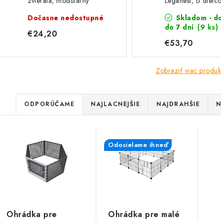
zvieratá, modulárny
Leganest, 6 dielc
KERBL 81744, 35x35 cm
30x30cm, dvierk
Dočasne nedostupné
Skladom - d
cm
do 7 dní
(9 ks)
€24,20
€53,70
Zobraziť viac produk
R
ODPORÚČAME
NAJLACNEJŠIE
NAJDRAHŠIE
N
a
V
d
Odosielame ihneď
ý
e
p
n
i
s
e
Ohrádka pre
Ohrádka pre malé