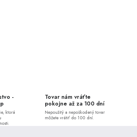
stvo -
Tovar nám vráťte
op
pokojne až za 100 dní
ie, ktorá
Nepoužitý a nepoškodený tovar
u
môžete vrátiť do 100 dní.
osti.