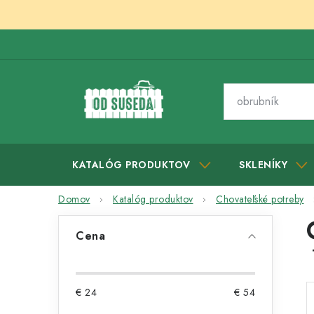
Prejsť
na
obsah
KATALÓG PRODUKTOV
SKLENÍKY
Domov
Katalóg produktov
Chovateľské potreby
B
Cena
o
č
€
24
€
54
n