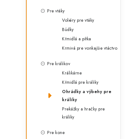
Pre vtáky
Voliéry pre vtáky
Búdky
Kŕmidlá a pítka
Krmivá pre vonkajšie vtáctvo
i
Pre králikov
Králikárne
Kŕmidlá pre králiky
Ohrádky a výbehy pre
králiky
Prekážky a hračky pre
králiky
Pre kone