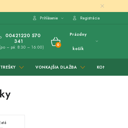
Prihlásenie
Registrácia
Prázdny
00421220 570
341
NÁKUPNÝ
(po – pá: 8:30 – 16:00)
košík
KOŠÍK
STREŠKY
VONKAJŠIA DLAŽBA
KONTAKTY
iky
čatá