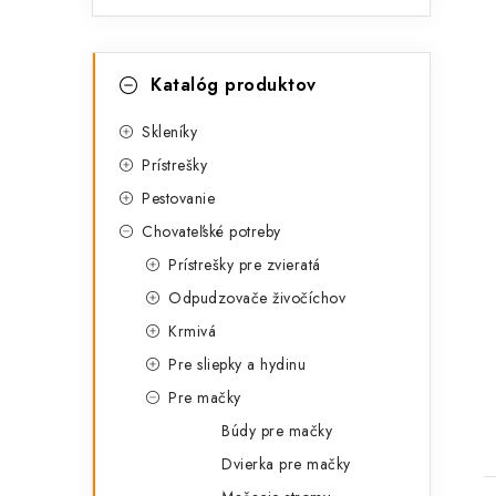
K
Preskočiť
Katalóg produktov
kategórie
a
t
Skleníky
Prístrešky
e
Pestovanie
g
Chovateľské potreby
ó
t
Prístrešky pre zvieratá
r
Odpudzovače živočíchov
i
Krmivá
e
Pre sliepky a hydinu
Pre mačky
Búdy pre mačky
Dvierka pre mačky