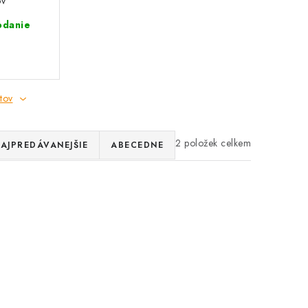
ov
a 25x23
odanie
tov
2
AJPREDÁVANEJŠIE
ABECEDNE