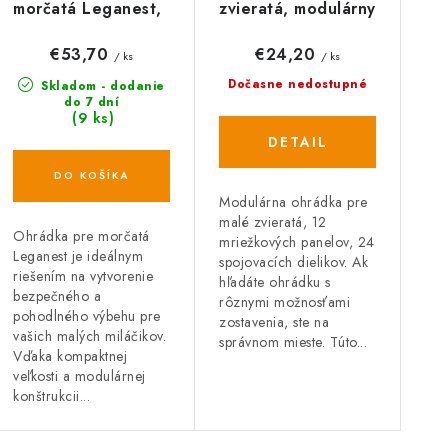
p
morčatá Leganest,
zvieratá, modulárny
p
6 dielcov
KERBL 81744,
r
30x30cm, dvierka
35x35 cm
r
€53,70
€24,20
/ ks
/ ks
25x23 cm
o
Dočasne nedostupné
Skladom - dodanie
o
do 7 dní
(9 ks)
d
d
DETAIL
u
u
DO KOŠÍKA
k
Modulárna ohrádka pre
k
malé zvieratá, 12
Ohrádka pre morčatá
t
mriežkových panelov, 24
Leganest je ideálnym
spojovacích dielikov. Ak
o
riešením na vytvorenie
o
hľadáte ohrádku s
bezpečného a
rôznymi možnosťami
v
pohodlného výbehu pre
v
zostavenia, ste na
vašich malých miláčikov.
správnom mieste. Túto...
Vďaka kompaktnej
veľkosti a modulárnej
konštrukcii...