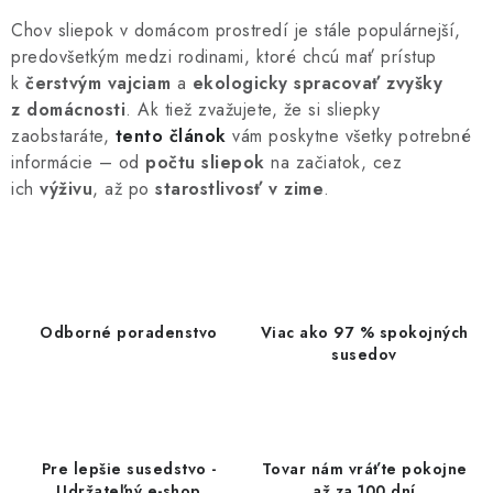
n
i
k
Chov sliepok v domácom prostredí je stále populárnejší,
e
o
predovšetkým medzi rodinami, ktoré chcú mať prístup
p
v
k
čerstvým vajciam
a
ekologicky spracovať zvyšky
r
a
z domácnosti
. Ak tiež zvažujete, že si sliepky
v
n
zaobstaráte,
tento článok
vám poskytne všetky potrebné
k
i
informácie – od
počtu sliepok
na začiatok, cez
y
e
ich
výživu
, až po
starostlivosť v zime
.
v
ý
p
i
s
Odborné poradenstvo
Viac ako 97 % spokojných
u
susedov
Pre lepšie susedstvo -
Tovar nám vráťte pokojne
Udržateľný e-shop
až za 100 dní