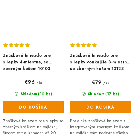
Znáškové hniezdo pre
Znáškové hniezdo pre
sliepky 4-miestne, so
sliepky vonkajšie 3-miestne,
zberným košom 10103
so zberným košom 10123
€96
€79
/ ks
/ ks
(10 ks)
(17 ks)
Skladom
Skladom
DO KOŠÍKA
DO KOŠÍKA
Znáškové hniezdo pre sliepky so
Praktické znáškové hniezdo s
zberným košíkom na vajíčka,
integrovaným zberným košíkom
štvormiestne, kapacita až 20
na vajíčka vám poskytne všetko,