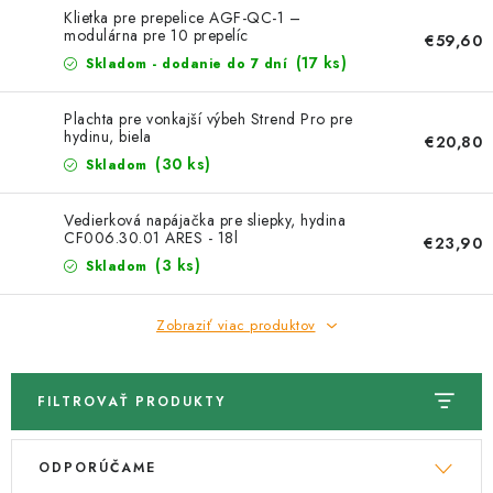
Klietka pre prepelice AGF-QC-1 –
modulárna pre 10 prepelíc
€59,60
(17 ks)
Skladom - dodanie do 7 dní
Plachta pre vonkajší výbeh Strend Pro pre
hydinu, biela
€20,80
(30 ks)
Skladom
Vedierková napájačka pre sliepky, hydina
CF006.30.01 ARES - 18l
€23,90
(3 ks)
Skladom
Zobraziť viac produktov
FILTROVAŤ PRODUKTY
V
R
ODPORÚČAME
ý
a