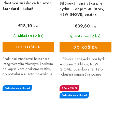
Plastové znáškové hniezdo
Sifónová napájačka pre
Standard - kukaň
hydinu - objem 30 litrov,
NEW GIOVE, pozink
€18,10
€39,80
/ ks
/ ks
(9 ks)
(2 ks)
Skladom
Skladom
DO KOŠÍKA
DO KOŠÍKA
Praktické znáškové hniezdo s
Sifónová napájačka pre hydinu
integrovaným zberným košíkom
– objem 30 litrov, NEW
na vajcia vám poskytne všetko,
GIOVE, pozinkovaná. Táto
čo potrebujete. Toto hniezdo je
robustná napájačka pojme
navrhnuté až pre 5 nosníc a
dostatok vody pre až 90
zberný košík...
sliepok, vďaka čomu je ideálnou
Odosielame ihneď
20 %
voľbou pre...
Odosielame ihneď