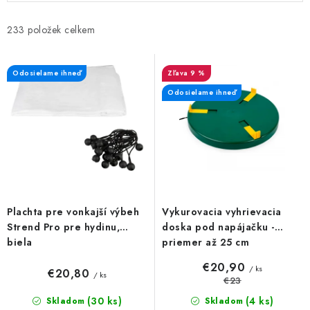
p
d
i
e
233
s
n
p
i
Odosielame ihneď
9 %
r
e
Odosielame ihneď
o
p
d
r
u
o
k
d
t
u
o
k
Plachta pre vonkajší výbeh
Vykurovacia vyhrievacia
v
t
Strend Pro pre hydinu,
doska pod napájačku -
o
biela
priemer až 25 cm
v
€20,90
/ ks
€20,80
/ ks
€23
(30 ks)
(4 ks)
Skladom
Skladom