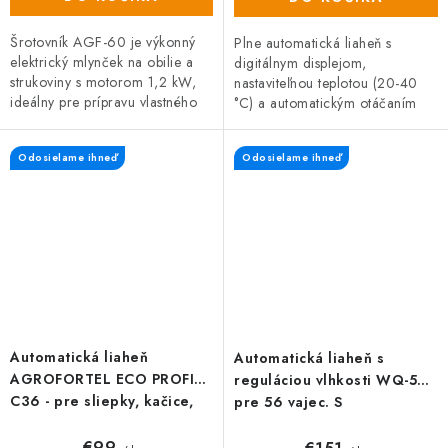
Šrotovník AGF-60 je výkonný
Plne automatická liaheň s
elektrický mlynček na obilie a
digitálnym displejom,
strukoviny s motorom 1,2 kW,
nastaviteľnou teplotou (20-40
ideálny pre prípravu vlastného
°C) a automatickým otáčaním
šrotu a kŕmnych zmesí.
vajec každé dve hodiny. Ponúka
možnosť doliahnutia.
Odosielame ihneď
Odosielame ihneď
Automatická liaheň
Automatická liaheň s
AGROFORTEL ECO PROFI
reguláciou vlhkosti WQ-56A
C36 - pre sliepky, kačice,
pre 56 vajec. S
husi a holuby
presvetľovačkou. DARČEK
€99
ZADARMO