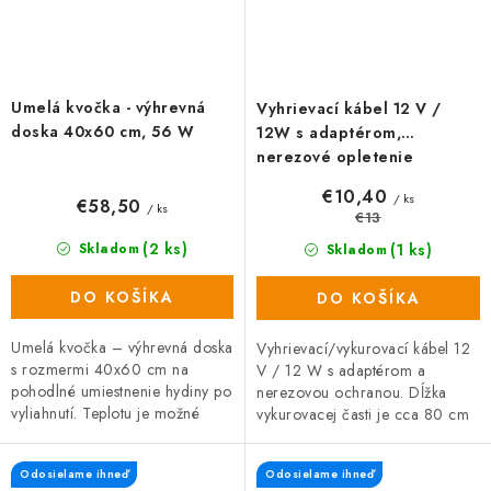
Umelá kvočka - výhrevná
Vyhrievací kábel 12 V /
doska 40x60 cm, 56 W
12W s adaptérom,
nerezové opletenie
€10,40
/ ks
€58,50
/ ks
€13
(2 ks)
(1 ks)
Skladom
Skladom
DO KOŠÍKA
DO KOŠÍKA
Umelá kvočka – výhrevná doska
Vyhrievací/vykurovací kábel 12
s rozmermi 40x60 cm na
V / 12 W s adaptérom a
pohodlné umiestnenie hydiny po
nerezovou ochranou. Dĺžka
vyliahnutí. Teplotu je možné
vykurovacej časti je cca 80 cm
regulovať pomocou
(2×40 cm) a dĺžka kábla k
nastaviteľných žltých nožičiek. K
vykurovacej časti je 2,2 metra....
Odosielame ihneď
Odosielame ihneď
produktu je...