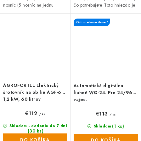
nosníc (5 nosníc na jednu
čo potrebujete. Toto hniezdo je
kukaň). Dno hniezda je so
navrhnuté pre 15 nosníc.
sklonom, vyrobené z
Odosielame ihneď
pozinkovaného...
AGROFORTEL Elektrický
Automatická digitálna
šrotovník na obilie AGF-60 |
liaheň WQ-24. Pre 24/96
1,2 kW, 60 litrov
vajec.
€112
€113
/ ks
/ ks
(1 ks)
Skladom - dodanie do 7 dní
Skladom
(30 ks)
DO KOŠÍKA
DO KOŠÍKA