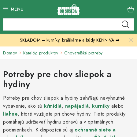
Prejsť
na
obsah
Katalóg produktov
SKLADOM – kurníky, králikárne a búdy KENNIVA ➡️
Skleníky
Domov
Katalóg produktov
Chovateľské potreby
Nábytok
Potreby pre chov sliepok a
Chovateľské potreby
hydiny
Prístrešky
Potreby pre chov sliepok a hydiny zahŕňajú nevyhnutné
vybavenie, ako sú
Vonkajšia dlažba
kŕmidlá
,
napájadlá
,
kurníky
alebo
liahne
,
ktoré využijete pri chove hydiny. Tieto produkty
pomáhajú udržiavať hydinu zdravú a v optimálnych
Kontakty
podmienkach. K dispozícii sú aj
ochranné siete a