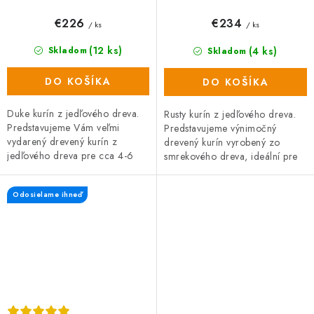
€226
€234
/ ks
/ ks
(12 ks)
(4 ks)
Skladom
Skladom
DO KOŠÍKA
DO KOŠÍKA
Duke kurín z jedľového dreva.
Rusty kurín z jedľového dreva.
Predstavujeme Vám veľmi
Predstavujeme výnimočný
vydarený drevený kurín z
drevený kurín vyrobený zo
jedľového dreva pre cca 4-6
smrekového dreva, ideální pre
slepic (podle jejich velikosti).
4-5 slepiček stredný velikosti.
Strecha: asfaltový bitumenový
Strecha: asfaltový bitumenový
Odosielame ihneď
pás...
pás...