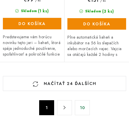
€151
/ ks
/ ks
(1 ks)
(3 ks)
Skladom
Skladom
DO KOŠÍKA
DO KOŠÍKA
Predstavujeme vám horúcu
Plne automatická liaheň a
novinku tejto jari – liaheň, ktorá
inkubátor na 56 ks slepačích
spája jednoduché používanie,
alebo morčacích vajec. Vajcia
spoľahlivosť a pokročilé funkcie
sa otáčajú každé 2 hodiny s
za rozumnú cenu. Model C36
možnosťou úpravy intervalu.
je navrhnutý tak, aby...
Displej zobrazuje teplotu,
vlhkosť a...
O
NAČÍTAŤ 24 ĎALŠÍCH
v
l
á
S
d
1
10
t
a
r
c
á