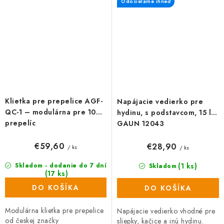
Odosielame ihneď
sa...
Klietka pre prepelice AGF-
Napájacie vedierko pre
QC-1 – modulárna pre 10
hydinu, s podstavcom, 15 l -
prepelíc
GAUN 12043
€59,60
€28,90
/ ks
/ ks
(1 ks)
Skladom - dodanie do 7 dní
Skladom
(17 ks)
DO KOŠÍKA
DO KOŠÍKA
Modulárna klietka pre prepelice
Napájacie vedierko vhodné pre
od českej značky
sliepky, kačice a inú hydinu.