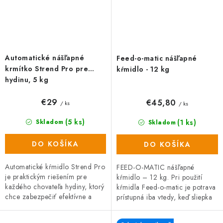
Automatické nášľapné
Feed-o-matic nášľapné
krmítko Strend Pro pre
kŕmidlo - 12 kg
hydinu, 5 kg
€29
€45,80
/ ks
/ ks
(5 ks)
(1 ks)
Skladom
Skladom
DO KOŠÍKA
DO KOŠÍKA
Automatické kŕmidlo Strend Pro
FEED-O-MATIC nášľapné
je praktickým riešením pre
kŕmidlo – 12 kg. Pri použití
každého chovateľa hydiny, ktorý
kŕmidla Feed-o-matic je potrava
chce zabezpečiť efektívne a
prístupná iba vtedy, keď sliepka
hygienické podávanie krmiva.
stojí na nášľapnej plošine.
Vďaka nášľapnému mechanizmu
Škodcovia ako hlodavce alebo...