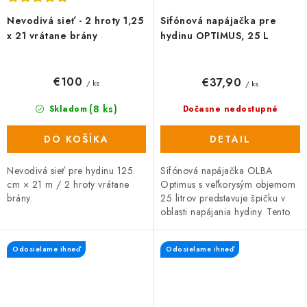
Nevodivá sieť - 2 hroty 1,25
Sifónová napájačka pre
x 21 vrátane brány
hydinu OPTIMUS, 25 L
€100
€37,90
/ ks
/ ks
(8 ks)
Skladom
Dočasne nedostupné
DO KOŠÍKA
DETAIL
Nevodivá sieť pre hydinu 125
Sifónová napájačka OLBA
cm × 21 m / 2 hroty vrátane
Optimus s veľkorysým objemom
brány.
25 litrov predstavuje špičku v
oblasti napájania hydiny. Tento
holandský výrobok kombinuje
extrémnu stabilitu, automatickú...
Odosielame ihneď
Odosielame ihneď