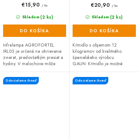
€15,90
€20,90
/ ks
/ ks
(2 ks)
(2 ks)
Skladom
Skladom
DO KOŠÍKA
DO KOŠÍKA
Infralampa AGROFORTEL
Kŕmidlo s objemom 12
IRL03 je určená na ohrievanie
kilogramov od kvalitného
zvierat, predovšetkým prasiat a
španielskeho výrobcu
hydiny. V malochove môže
GAUN. Kŕmidlo je možné
nahradiť umelú kvočku.
postaviť na zem alebo pomocou
šnúrky zavesiť za ucho a
Odosielame ihneď
Odosielame ihneď
vytvoriť tak závesné...