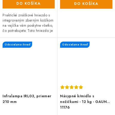
DO KOŠÍKA
DO KOŠÍKA
Praktické znáškové hniezdo s
integrovaným zberným košíkom
na vajíčka vám poskytne všetko,
čo potrebujete. Toto hniezdo je
navrhnuté pre 15 nosníc.
Odosielame ihneď
Odosielame ihneď
Infralampa IRL03, priemer
Násypné kŕmidlo s
210 mm
nožičkami - 12 kg - GAUN
11176