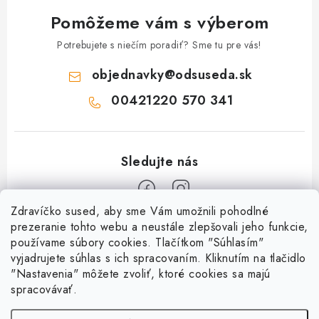
Pomôžeme vám s výberom
Potrebujete s niečím poradiť? Sme tu pre vás!
objednavky
@
odsuseda.sk
00421220 570 341
Zdravíčko sused, aby sme Vám umožnili pohodlné
Z
prezeranie tohto webu a neustále zlepšovali jeho funkcie,
používame súbory cookies. Tlačítkom "Súhlasím"
á
vyjadrujete súhlas s ich spracovaním. Kliknutím na tlačidlo
O nás
p
"Nastavenia" môžete zvoliť, ktoré cookies sa majú
ä
spracovávať.
Kontakty
Všetko o nákupe
t
História a súčasnosť