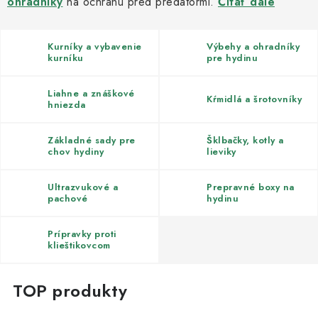
ohradníky
Kachle
na ochranu pred predátormi.
Čítať
dále
Kurníky a vybavenie
Výbehy a ohradníky
kurníku
pre hydinu
Liahne a znáškové
Kŕmidlá a šrotovníky
hniezda
Základné sady pre
Šklbačky, kotly a
chov hydiny
lieviky
Ultrazvukové a
Prepravné boxy na
pachové
hydinu
odpudzovače
Prípravky proti
klieštikovcom