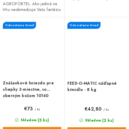
AGROFORTEL. Ako jediná na
trhu neobmedzuje Vašu fantáziu
pri budovaní Vašej prepeličej
farmy. Môžete zložiť ľubovoľný
Odosielame ihneď
Odosielame ihneď
počet...
Znášankové hniezdo pre
FEED-O-MATIC nášľapné
sliepky 3-miestne, so
kŕmidlo - 8 kg
zberným košom 10140
€73
€42,80
/ ks
/ ks
(5 ks)
(2 ks)
Skladom
Skladom