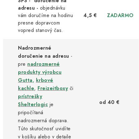
SPS - doručenie na
adresu -
objednávku
vám doručíme na hodinu
4,5 €
ZADARMO
presne dopravcom
vopred stanový čas.
Nadrozmerné
doručenie na adresu
-
pre
nadrozmerné
produkty výrobcu
Gutta
,
krbové
kachle
,
Freizeitboxy
či
prístrešky
od 40 €
Shelterlogic
je
pripočítaná
nadrozmerná doprava.
Túto skutočnosť uvidíte
v košíku alebo v detaile