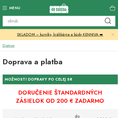
Prejsť
na
obsah
Katalóg produktov
SKLADOM – kurníky, králikárne a búdy KENNIVA ➡️
Skleníky
Domov
Nábytok
Doprava a platba
Chovateľské potreby
Prístrešky
MOŽNOSTI DOPRAVY PO CELEJ SR
Vonkajšia dlažba
DORUČENIE ŠTANDARDNÝCH
ZÁSIELOK OD 200 € ZADARMO
Kontakty
do