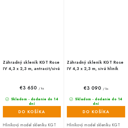
majú hrúbku 10...
ISO majú hrúbku...
Záhradný skleník KGT Rose
Záhradný skleník KGT Rose
IV 4,3 x 2,3 m, antracit/sivá
IV 4,3 x 2,3 m, sivá hliník
€3 650
€3 090
/ ks
/ ks
Skladom - dodanie do 14
Skladom - dodanie do 14
dní
dní
DO KOŠÍKA
DO KOŠÍKA
Hliníkový model skleníku KGT
Hliníkový model skleníku KGT