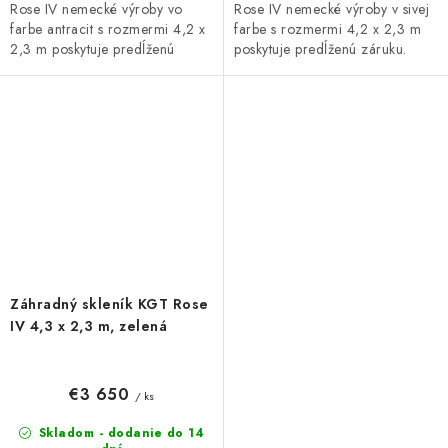
Rose IV nemecké výroby vo
Rose IV nemecké výroby v sivej
farbe antracit s rozmermi 4,2 x
farbe s rozmermi 4,2 x 2,3 m
2,3 m poskytuje predĺženú
poskytuje predĺženú záruku.
záruku. Priehľadné dvojité steny
Priehľadné dvojité steny ISO
ISO majú hrúbku...
majú hrúbku 10...
Záhradný skleník KGT Rose
IV 4,3 x 2,3 m, zelená
€3 650
/ ks
Skladom - dodanie do 14