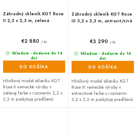
Záhradný skleník KGT Rose
Záhradný skleník KGT Rose
II 2,2 x 2,3 m, zelená
III 3,2 x 2,3 m, antracit/sivá
€2 880
€3 290
/ ks
/ ks
Skladom - dodanie do 14
Skladom - dodanie do 14
dní
dní
DO KOŠÍKA
DO KOŠÍKA
Hliníkový model skleníku KGT
Hliníkový model skleníku KGT
Rose II nemecké výroby v
Rose III nemecké výroby v
zelenej farbe s rozmermi 2,2 x
antracitové farbe s rozmermi
2,3 m poskytuje predĺženú
3,2 x 2,3 m poskytuje predĺženú
záruku. Priehľadné dvojité steny
záruku. Priehľadné dvojité steny
ISO majú hrúbku 10...
ISO majú...