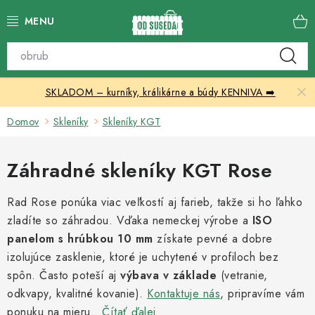
Prejsť
na
obsah
Katalóg produktov
SKLADOM – kurníky, králikárne a búdy KENNIVA ➡️
Skleníky
Domov
Skleníky
Skleníky KGT
Nábytok
Záhradné skleníky KGT Rose
Chovateľské potreby
Rad Rose ponúka viac veľkostí aj farieb, takže si ho ľahko
Prístrešky
zladíte so záhradou. Vďaka nemeckej výrobe a
ISO
panelom s hrúbkou 10 mm
získate pevné a dobre
Vonkajšia dlažba
izolujúce zasklenie, ktoré je uchytené v profiloch bez
spôn. Často poteší aj
výbava v základe
(vetranie,
Kontakty
odkvapy, kvalitné kovanie).
Kontaktuje nás
, pripravíme vám
ponuku na mieru.
Čítať ďalej