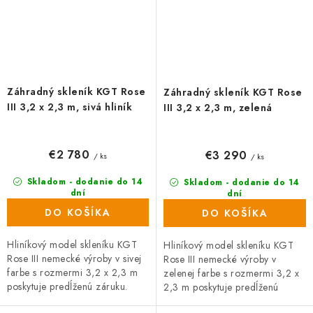
Záhradný skleník KGT Rose
Záhradný skleník KGT Rose
III 3,2 x 2,3 m, sivá hliník
III 3,2 x 2,3 m, zelená
€2 780
€3 290
/ ks
/ ks
Skladom - dodanie do 14
Skladom - dodanie do 14
dní
dní
DO KOŠÍKA
DO KOŠÍKA
Hliníkový model skleníku KGT
Hliníkový model skleníku KGT
Rose III nemecké výroby v sivej
Rose III nemecké výroby v
farbe s rozmermi 3,2 x 2,3 m
zelenej farbe s rozmermi 3,2 x
poskytuje predĺženú záruku.
2,3 m poskytuje predĺženú
Priehľadné dvojité steny ISO
záruku. Priehľadné dvojité steny