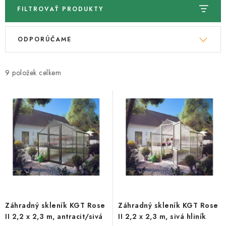
FILTROVAŤ PRODUKTY
V
R
ODPORÚČAME
ý
a
p
d
i
e
9
s
n
p
i
r
e
o
p
d
r
u
o
k
d
t
u
o
k
Záhradný skleník KGT Rose
Záhradný skleník KGT Rose
v
t
II 2,2 x 2,3 m, antracit/sivá
II 2,2 x 2,3 m, sivá hliník