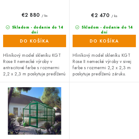
o
v
€2 880
€2 470
/ ks
/ ks
Skladom - dodanie do 14
Skladom - dodanie do 14
dní
dní
DO KOŠÍKA
DO KOŠÍKA
Hliníkový model skleníku KGT
Hliníkový model skleníku KGT
Rose II nemecké výroby v
Rose II nemecké výroby v sivej
antracitové farbe s rozmermi
farbe s rozmermi 2,2 x 2,3 m
2,2 x 2,3 m poskytuje predĺženú
poskytuje predĺženú záruku.
záruku. Priehľadné dvojité steny
Priehľadné dvojité steny ISO
ISO majú...
majú hrúbku 10...