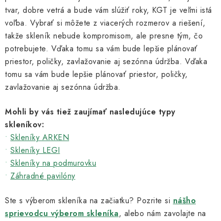
p
tvar, dobre vetrá a bude vám slúžiť roky, KGT je veľmi istá
r
voľba. Vybrať si môžete z viacerých rozmerov a riešení,
v
takže skleník nebude kompromisom, ale presne tým, čo
k
potrebujete. Vďaka tomu sa vám bude lepšie plánovať
y
priestor, poličky, zavlažovanie aj sezónna údržba. Vďaka
v
tomu sa vám bude lepšie plánovať priestor, poličky,
ý
zavlažovanie aj sezónna údržba.
p
i
Mohli by vás tiež zaujímať nasledujúce typy
s
skleníkov:
u
•
Skleníky ARKEN
•
Skleníky LEGI
•
Skleníky na podmurovku
•
Záhradné pavilóny
Ste s výberom skleníka na začiatku? Pozrite si
nášho
sprievodcu výberom skleníka
, alebo nám zavolajte na