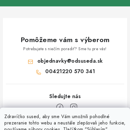
Pomôžeme vám s výberom
Potrebujete s niečím poradiť? Sme tu pre vás!
objednavky
@
odsuseda.sk
00421220 570 341
Zdravíčko sused, aby sme Vám umožnili pohodlné
Z
prezeranie tohto webu a neustále zlepšovali jeho funkcie,
používame súbory cookies. Tlačítkom "Súhlasím"