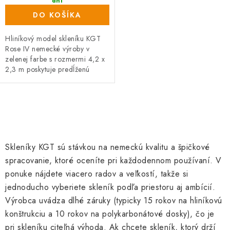
dní
DO KOŠÍKA
Hliníkový model skleníku KGT
Rose IV nemecké výroby v
zelenej farbe s rozmermi 4,2 x
2,3 m poskytuje predĺženú
záruku. Priehľadné dvojité steny
ISO majú hrúbku 10...
O
v
l
Skleníky KGT sú stávkou na nemeckú kvalitu a špičkové
á
spracovanie, ktoré oceníte pri každodennom používaní. V
d
ponuke nájdete viacero radov a veľkostí, takže si
a
jednoducho vyberiete skleník podľa priestoru aj ambícií.
c
Výrobca uvádza dlhé záruky (typicky 15 rokov na hliníkovú
i
konštrukciu a 10 rokov na polykarbonátové dosky), čo je
e
pri skleníku citeľná výhoda. Ak chcete skleník, ktorý drží