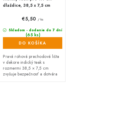
dlaždice, 38,5 x 7,5 cm
rohová (pravá)
€5,50
/ ks
Skladom - dodanie do 7 dní
(65 ks)
DO KOŠÍKA
Pravá rohová prechodová lišta
v dekore indický teak s
rozmermi 38,5 × 7,5 cm
zvyšuje bezpečnosť a dotvára
vzhľad podlahy alebo terasy.
Slúži na estetické zakrytie
výškových...
O
v
l
á
d