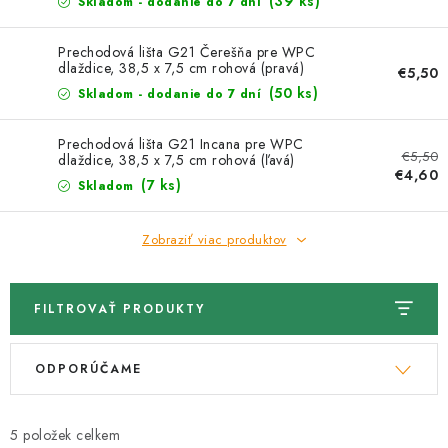
Kachle
(39 ks)
Skladom - dodanie do 7 dní
Prechodová lišta G21 Čerešňa pre WPC
dlaždice, 38,5 x 7,5 cm rohová (pravá)
€5,50
(50 ks)
Skladom - dodanie do 7 dní
Prechodová lišta G21 Incana pre WPC
€5,50
dlaždice, 38,5 x 7,5 cm rohová (ľavá)
€4,60
(7 ks)
Skladom
Zobraziť viac produktov
FILTROVAŤ PRODUKTY
V
R
ODPORÚČAME
ý
a
p
d
i
e
5