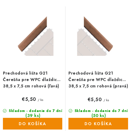
s
n
p
i
r
e
o
p
d
r
u
o
k
d
t
u
o
k
Prechodová lišta G21
Prechodová lišta G21
v
t
Čerešňa pre WPC dlaždice,
Čerešňa pre WPC dlaždice,
o
38,5 x 7,5 cm rohová (ľavá)
38,5 x 7,5 cm rohová (pravá)
v
€5,50
€5,50
/ ks
/ ks
Skladom - dodanie do 7 dní
Skladom - dodanie do 7 dní
(39 ks)
(50 ks)
DO KOŠÍKA
DO KOŠÍKA