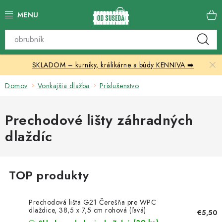
Prejsť
na
obsah
Katalóg produktov
SKLADOM – kurníky, králikárne a búdy KENNIVA ➡️
Skleníky
Domov
Vonkajšia dlažba
Príslušenstvo
Nábytok
Prechodové lišty záhradných
Chovateľské potreby
dlaždíc
Prístrešky
Vonkajšia dlažba
Kontakty
Prechodová lišta G21 Čerešňa pre WPC
dlaždice, 38,5 x 7,5 cm rohová (ľavá)
€5,50