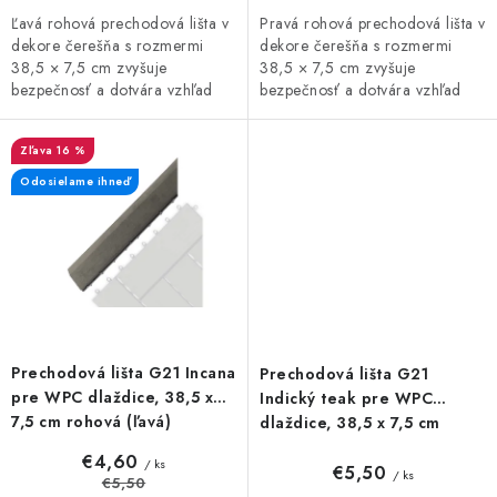
Ľavá rohová prechodová lišta v
Pravá rohová prechodová lišta v
dekore čerešňa s rozmermi
dekore čerešňa s rozmermi
38,5 × 7,5 cm zvyšuje
38,5 × 7,5 cm zvyšuje
bezpečnosť a dotvára vzhľad
bezpečnosť a dotvára vzhľad
podlahy alebo terasy. Slúži na
podlahy alebo terasy. Slúži na
estetické zakrytie výškových
estetické zakrytie výškových
16 %
rozdielov...
rozdielov...
Odosielame ihneď
Prechodová lišta G21 Incana
Prechodová lišta G21
pre WPC dlaždice, 38,5 x
Indický teak pre WPC
7,5 cm rohová (ľavá)
dlaždice, 38,5 x 7,5 cm
rohová (ľavá)
€4,60
/ ks
€5,50
/ ks
€5,50