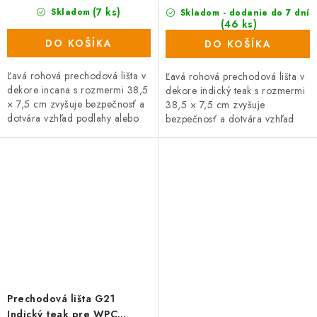
(7 ks)
Skladom
Skladom - dodanie do 7 dní
(46 ks)
DO KOŠÍKA
DO KOŠÍKA
Ľavá rohová prechodová lišta v
Ľavá rohová prechodová lišta v
dekore incana s rozmermi 38,5
dekore indický teak s rozmermi
× 7,5 cm zvyšuje bezpečnosť a
38,5 × 7,5 cm zvyšuje
dotvára vzhľad podlahy alebo
bezpečnosť a dotvára vzhľad
terasy. Slúži na estetické zakrytie
podlahy alebo terasy. Slúži na
výškových rozdielov...
estetické zakrytie výškových...
Prechodová lišta G21
Indický teak pre WPC