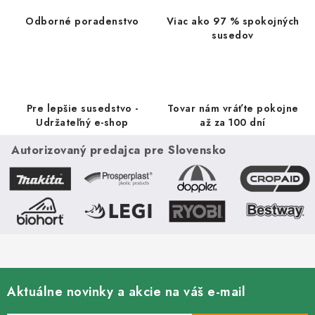
a
Odborné poradenstvo
Viac ako 97 % spokojných
c
susedov
i
e
p
r
Pre lepšie susedstvo -
Tovar nám vráťte pokojne
v
Udržateľný e-shop
až za 100 dní
k
Autorizovaný predajca pre Slovensko
y
v
ý
p
i
s
u
Aktuálne novinky a akcie na váš e-mail