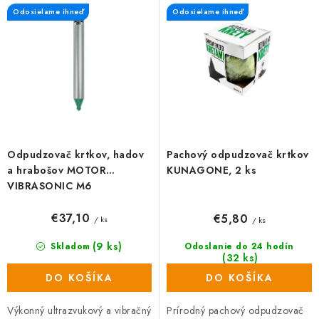
p
i
Odosielame ihneď
Odosielame ihneď
r
e
o
p
d
r
u
o
k
d
t
u
o
k
Odpudzovač krtkov, hadov
Pachový odpudzovač krtkov
v
t
a hrabošov MOTOR
KUNAGONE, 2 ks
o
VIBRASONIC M6
v
€37,10
€5,80
/ ks
/ ks
(9 ks)
Skladom
Odoslanie do 24 hodín
(32 ks)
DO KOŠÍKA
DO KOŠÍKA
Výkonný ultrazvukový a vibračný
Prírodný pachový odpudzovač