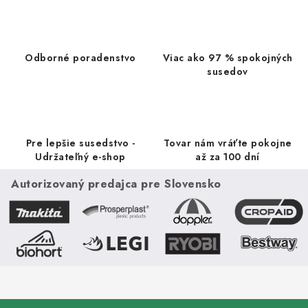
á
d
a
Odborné poradenstvo
Viac ako 97 % spokojných
c
susedov
i
e
p
r
Pre lepšie susedstvo -
Tovar nám vráťte pokojne
v
Udržateľný e-shop
až za 100 dní
k
Autorizovaný predajca pre Slovensko
y
v
ý
p
i
s
u