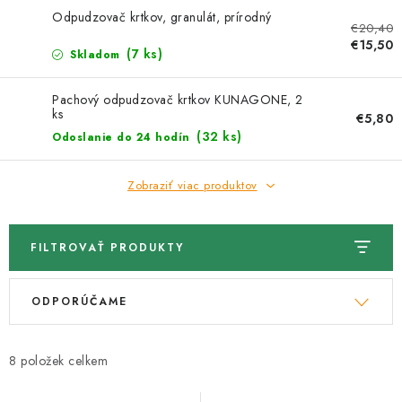
Kachle
Odpudzovač krtkov, granulát, prírodný
€20,40
€15,50
(7 ks)
Skladom
Pachový odpudzovač krtkov KUNAGONE, 2
ks
€5,80
(32 ks)
Odoslanie do 24 hodín
Zobraziť viac produktov
FILTROVAŤ PRODUKTY
V
R
ODPORÚČAME
ý
a
p
d
i
e
8
s
n