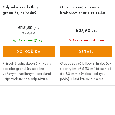
Odpudzovač krtkov,
Odpudzovač krtkov a
granulát, prírodný
hrabošov KERBL PULSAR
€15,50
/ ks
€27,90
/ ks
€20,40
(7 ks)
Skladom
Dočasne nedostupné
DO KOŠÍKA
DETAIL
Prírodný odpudzovač krtkov v
Odpudzovač krtkov a hrabošov
podobe granulátu so silne
s pokrytím až 650 m² (dosah až
voňavými rastlinnými extraktmi.
do 30 m v závislosti od typu
Prípravok účinne odpudzuje
pôdy). Plaší krtkov a ďalšie
krtkov po dobu až 3 mesiacov,
hrabavé hlodavce pomocou
čím zabraňuje tvorbe krtincov,...
vibrácií a zvuku šíreného pôdou
v...
O
v
l