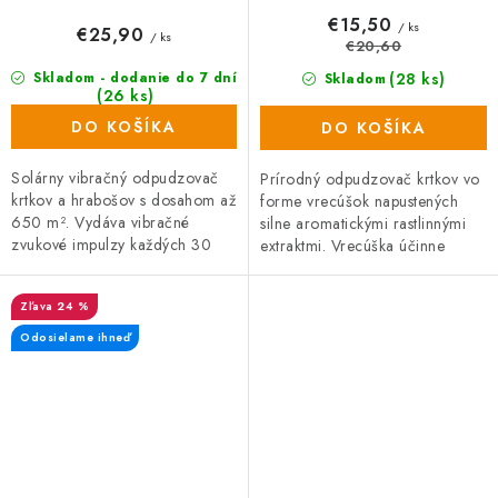
€15,50
/ ks
€25,90
/ ks
€20,60
(28 ks)
Skladom - dodanie do 7 dní
Skladom
(26 ks)
DO KOŠÍKA
DO KOŠÍKA
Solárny vibračný odpudzovač
Prírodný odpudzovač krtkov vo
krtkov a hrabošov s dosahom až
forme vrecúšok napustených
650 m². Vydáva vibračné
silne aromatickými rastlinnými
zvukové impulzy každých 30
extraktmi. Vrecúška účinne
sekúnd, bez nutnosti výmeny
odpudzujú krtkov až po dobu 3
batérií. Ideálne riešenie pre
mesiacov, čím bránia tvorbe...
24 %
dlhodobú...
Odosielame ihneď