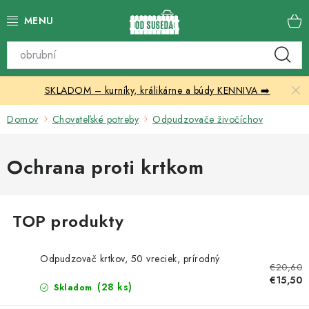
Prejsť
na
obsah
Katalóg produktov
SKLADOM – kurníky, králikárne a búdy KENNIVA ➡️
Skleníky
Domov
Chovateľské potreby
Odpudzovače živočíchov
Nábytok
Ochrana proti krtkom
Chovateľské potreby
Prístrešky
Vonkajšia dlažba
Odpudzovač krtkov, 50 vreciek, prírodný
€20,60
Kontakty
€15,50
(28 ks)
Skladom