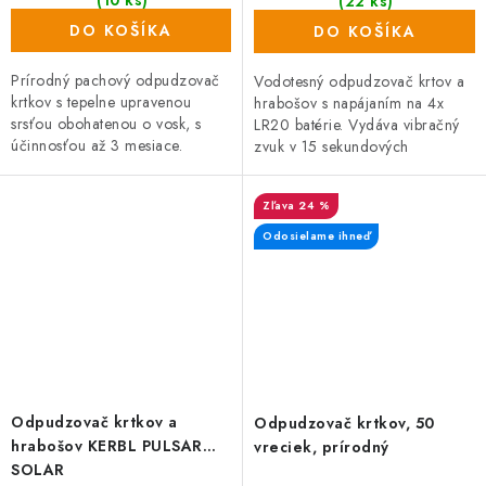
(22 ks)
DO KOŠÍKA
DO KOŠÍKA
Prírodný pachový odpudzovač
Vodotesný odpudzovač krtov a
krtkov s tepelne upravenou
hrabošov s napájaním na 4x
srsťou obohatenou o vosk, s
LR20 batérie. Vydáva vibračný
účinnosťou až 3 mesiace.
zvuk v 15 sekundových
Balenie obsahuje psiu srsť z
intervaloch a pokrýva plochu až
vybraných psích salónov. Srsť je
650 m² (dosah cca 30 m v
24 %
tepelne...
polomere)....
Odosielame ihneď
Odpudzovač krtkov a
Odpudzovač krtkov, 50
hrabošov KERBL PULSAR
vreciek, prírodný
SOLAR