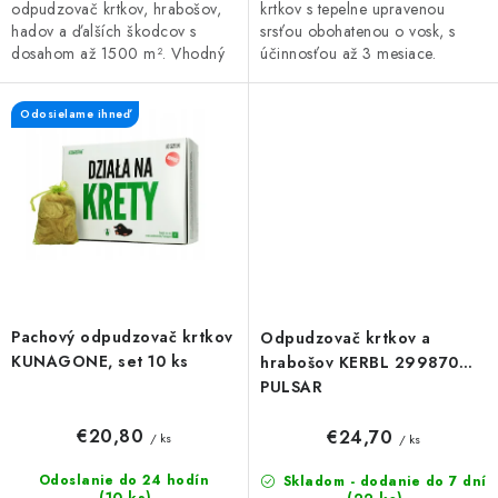
odpudzovač krtkov, hrabošov,
krtkov s tepelne upravenou
hadov a ďalších škodcov s
srsťou obohatenou o vosk, s
dosahom až 1500 m². Vhodný
účinnosťou až 3 mesiace.
na celoročné použitie,
Balenie obsahuje psiu srsť z
vodotesný, bezpečný pre ľudí aj
vybraných psích salónov. Srsť je
Odosielame ihneď
domáce...
tepelne...
Pachový odpudzovač krtkov
Odpudzovač krtkov a
KUNAGONE, set 10 ks
hrabošov KERBL 299870
PULSAR
€20,80
€24,70
/ ks
/ ks
Odoslanie do 24 hodín
Skladom - dodanie do 7 dní
(10 ks)