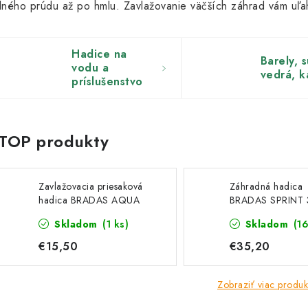
lného prúdu až po hmlu. Zavlažovanie väčších záhrad vám uľ
Hadice na
Barely, 
vodu a
vedrá, k
príslušenstvo
Zavlažovacia priesaková
Záhradná hadica
hadica BRADAS AQUA
BRADAS SPRINT 
DROP 1/2", 30 m
50m, nepriehľadn
Skladom
(1 ks)
Skladom
(16
zelená
€15,50
€35,20
Zobraziť viac produk