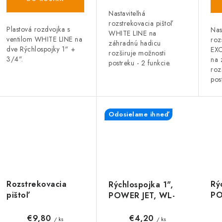
Nastaviteľná
rozstrekovacia pištoľ
Plastová rozdvojka s
Nas
WHITE LINE na
ventilom WHITE LINE na
roz
záhradnú hadicu
dve Rýchlospojky 1" +
EXC
rozširuje možnosti
3/4".
na 
postreku - 2 funkcie.
roz
pos
Odosielame ihneď
Rozstrekovacia
Rý
Rýchlospojka 1",
pištoľ
PO
POWER JET, WL-
regulovateľná
21
2161, WHITE LINE
STANDARD, WL-
€9,80
€4,20
/ ks
/ ks