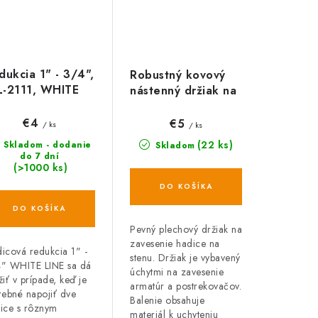
dukcia 1" - 3/4",
Robustný kovový
-2111, WHITE
nástenný držiak na
NE
záhradnú hadicu
€4
€5
/ ks
/ ks
(22 ks)
Skladom - dodanie
Skladom
do 7 dní
(>1000 ks)
DO KOŠÍKA
DO KOŠÍKA
Pevný plechový držiak na
zavesenie hadice na
icová redukcia 1" -
stenu. Držiak je vybavený
" WHITE LINE sa dá
úchytmi na zavesenie
žiť v prípade, keď je
armatúr a postrekovačov.
rebné napojiť dve
Balenie obsahuje
ice s rôznym
materiál k uchyteniu