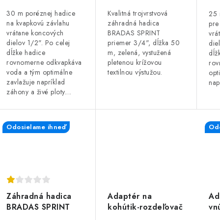
u
k
k
30 m poréznej hadice
Kvalitná trojvrstvová
25 
na kvapkovú závlahu
záhradná hadica
pre
t
vrátane koncových
BRADAS SPRINT
vrá
dielov 1/2". Po celej
priemer 3/4", dĺžka 50
die
o
o
dĺžke hadice
m, zelená, vystužená
dĺž
rovnomerne odkvapkáva
pletenou krížovou
rov
v
v
voda a tým optimálne
textilnou výstužou.
opt
zavlažuje napríklad
nap
záhony a živé ploty....
Odosielame ihneď
Odo
Záhradná hadica
Ad
Adaptér na
BRADAS SPRINT
vn
kohútik-rozdeľovač
3/4", 25m,
3/
4cestný, 1"-3/4",