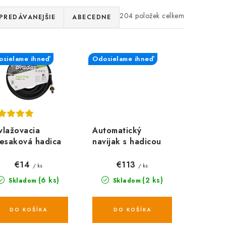
204
PREDÁVANEJŠIE
ABECEDNE
sielame ihneď
Odosielame ihneď
vlažovacia
Automatický
iesaková hadica
navijak s hadicou
ADAS AQUA
1/2", 30m a
OP 1/2", 25 m
príslušenstvom
€14
€113
/ ks
/ ks
BLACK LINE
(6 ks)
(2 ks)
Skladom
Skladom
DO KOŠÍKA
DO KOŠÍKA