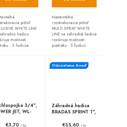
taviteľná
Nastaviteľná
strekovacia pištoľ
rozstrekovacia pištoľ
LUSIVE WHITE LINE
MULTI SPRAY WHITE
záhradnú hadicu
LINE na záhradné hadice
širuje možnosti
rozširuje možnosti
treku - 3 funkcie.
postreku - 5 funkcií.
Odosielame ihneď
chlospojka 3/4",
Záhradná hadica
WER JET, WL-
BRADAS SPRINT 1",
63, WHITE LINE
25 m, nepriehľadná
zelená
€3,70
€35,60
/ ks
/ ks