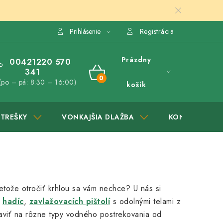
Prihlásenie
Registrácia
Prázdny
00421220 570
341
NÁKUPNÝ
(po – pá: 8:30 – 16:00)
košík
KOŠÍK
STREŠKY
VONKAJŠIA DLAŽBA
KONTAKTY
etože otročiť krhlou sa vám nechce? U nás si
h
hadíc
,
zavlažovacích pištolí
s odolnými telami z
aviť na rôzne typy vodného postrekovania od