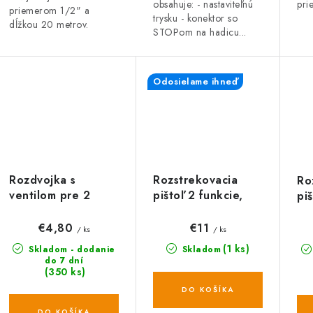
obsahuje: - nastaviteľnú
pri
priemerom 1/2" a
trysku - konektor so
dĺžkou 20 metrov.
STOPom na hadicu...
Odosielame ihneď
Rozdvojka s
Rozstrekovacia
Ro
ventilom pre 2
pištoľ 2 funkcie,
pi
rýchlospojky 1" +
WL-EN3T, WHITE
EX
3/4", WL-2222,
LINE
EN
€4,80
€11
/ ks
/ ks
WHITE LINE
(1 ks)
Skladom - dodanie
Skladom
do 7 dní
(350 ks)
DO KOŠÍKA
DO KOŠÍKA