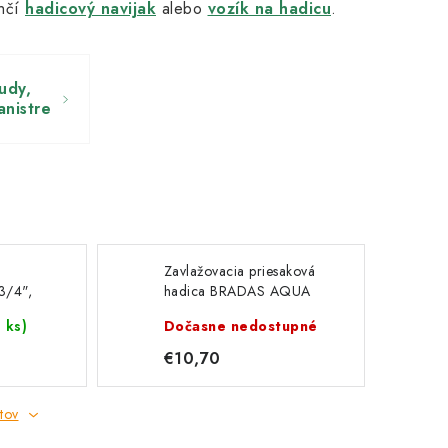
ahčí
hadicový navijak
alebo
vozík na hadicu
.
sudy,
anistre
Zavlažovacia priesaková
3/4",
hadica BRADAS AQUA
á
DROP 1/2", 15 m
 ks)
Dočasne nedostupné
€10,70
tov