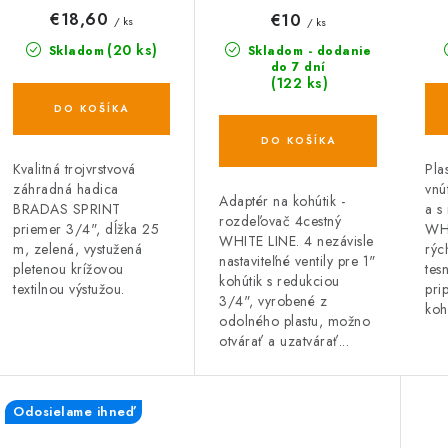
nepriehľadná
21
WL-3033, WHITE
€18,60
€10
/ ks
/ ks
zelená
LINE
(20 ks)
Skladom
Skladom - dodanie
do 7 dní
(122 ks)
DO KOŠÍKA
DO KOŠÍKA
Kvalitná trojvrstvová
Pla
záhradná hadica
vnú
Adaptér na kohútik -
BRADAS SPRINT
a s
rozdeľovač 4cestný
priemer 3/4", dĺžka 25
WHI
WHITE LINE. 4 nezávisle
m, zelená, vystužená
rýc
nastaviteľné ventily pre 1"
pletenou krížovou
tes
kohútik s redukciou
textilnou výstužou.
pri
3/4", vyrobené z
koh
odolného plastu, možno
otvárať a uzatvárať...
Odosielame ihneď