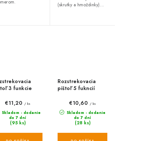
emerom.
(skrutky a hmoždinky)....
zstrekovacia
Rozstrekovacia
štoľ 3 funkcie
pištoľ 5 fukncií
CLUSIVE, WL-
MULTI SPRAY, WL-
9T, WHITE LINE
EN4T, WHITE LINE
€11,20
€10,60
/ ks
/ ks
Skladom - dodanie
Skladom - dodanie
do 7 dní
do 7 dní
(95 ks)
(28 ks)
DO KOŠÍKA
DO KOŠÍKA