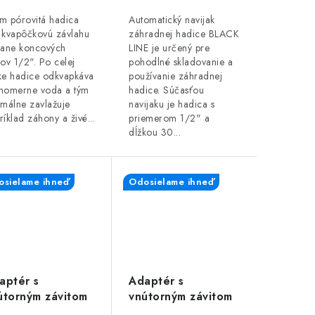
m pórovitá hadica
Automatický navijak
 kvapôčkovú závlahu
záhradnej hadice BLACK
tane koncových
LINE je určený pre
lov 1/2". Po celej
pohodlné skladovanie a
ke hadice odkvapkáva
používanie záhradnej
nomerne voda a tým
hadice. Súčasťou
imálne zavlažuje
navijaku je hadica s
ríklad záhony a živé...
priemerom 1/2" a
dĺžkou 30...
sielame ihneď
Odosielame ihneď
aptér s
Adaptér s
útorným závitom
vnútorným závitom
4" + 1/2", WL-
3/4", WL-2195,