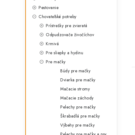
e
Pestovanie
g
Chovateľské potreby
t
ó
Prístrešky pre zvieratá
r
Odpudzovače živočíchov
i
Krmivá
e
Pre sliepky a hydinu
Pre mačky
Búdy pre mačky
Dvierka pre mačky
Mačacie stromy
Mačacie záchody
Pelechy pre mačky
Škrabadlá pre mačky
Výbehy pre mačky
Pelechy pre mačky a psy