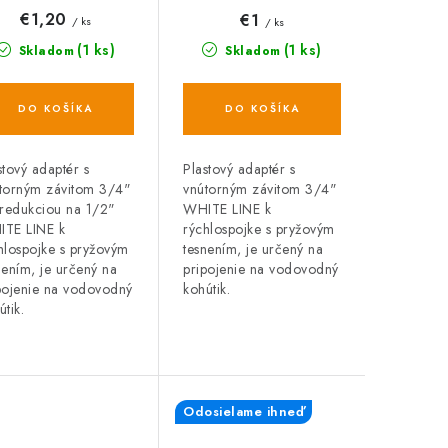
98, WHITE LINE
WHITE LINE
€1,20
€1
/ ks
/ ks
(1 ks)
(1 ks)
Skladom
Skladom
DO KOŠÍKA
DO KOŠÍKA
stový adaptér s
Plastový adaptér s
torným závitom 3/4"
vnútorným závitom 3/4"
 redukciou na 1/2"
WHITE LINE k
TE LINE k
rýchlospojke s pryžovým
hlospojke s pryžovým
tesnením, je určený na
nením, je určený na
pripojenie na vodovodný
pojenie na vodovodný
kohútik.
útik.
Odosielame ihneď