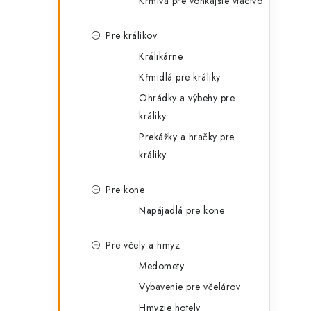
Krmivá pre vonkajšie vtáctvo
Pre králikov
Králikárne
Kŕmidlá pre králiky
Ohrádky a výbehy pre
králiky
Prekážky a hračky pre
králiky
Pre kone
Napájadlá pre kone
Pre včely a hmyz
Medomety
Vybavenie pre včelárov
Hmyzie hotely