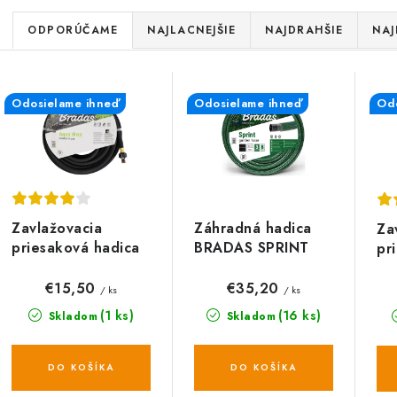
R
ODPORÚČAME
NAJLACNEJŠIE
NAJDRAHŠIE
NAJ
a
V
d
Odosielame ihneď
Odosielame ihneď
Odo
ý
e
p
n
i
s
e
Zavlažovacia
Záhradná hadica
Za
p
priesaková hadica
BRADAS SPRINT
pr
p
BRADAS AQUA
3/4", 50m,
BR
r
DROP 1/2", 30 m
nepriehľadná
r
DR
€15,50
€35,20
/ ks
/ ks
zelená
o
(1 ks)
(16 ks)
Skladom
Skladom
o
d
d
DO KOŠÍKA
DO KOŠÍKA
u