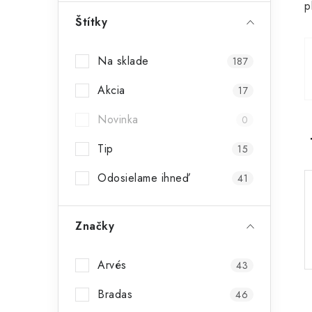
p
ý
Štítky
p
Na sklade
187
a
Akcia
n
17
e
Novinka
0
l
Tip
15
Odosielame ihneď
41
Značky
Arvés
43
Bradas
46