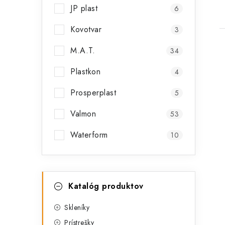
JP plast
6
Kovotvar
3
M.A.T.
34
Plastkon
4
Prosperplast
5
i
Valmon
53
Waterform
10
K
Preskočiť
Katalóg produktov
kategórie
a
t
Skleníky
Prístrešky