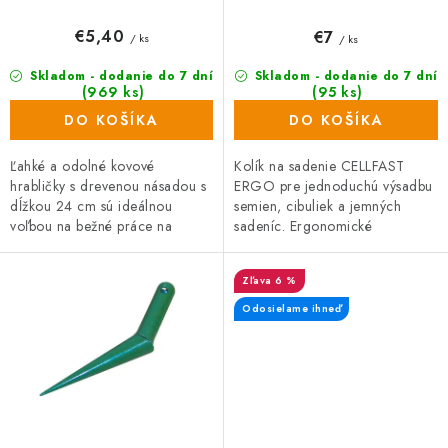
v
€5,40
€7
/ ks
/ ks
Skladom - dodanie do 7 dní
Skladom - dodanie do 7 dní
(969 ks)
(95 ks)
DO KOŠÍKA
DO KOŠÍKA
Ľahké a odolné kovové
Kolík na sadenie CELLFAST
hrabličky s drevenou násadou s
ERGO pre jednoduchú výsadbu
dĺžkou 24 cm sú ideálnou
semien, cibuliek a jemných
voľbou na bežné práce na
sadeníc. Ergonomické
záhradke. Hrabličky majú 6
tvarovanie rukoväte, funkčné,
hrotov.
trvanlivé, jednoducho
6 %
použiteľné, jednoduchá...
Odosielame ihneď