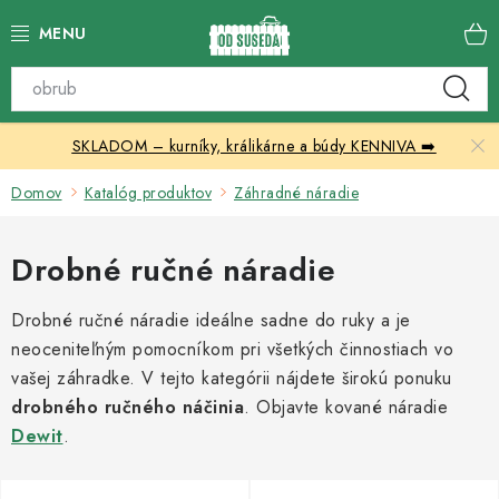
Prejsť
na
obsah
Katalóg produktov
SKLADOM – kurníky, králikárne a búdy KENNIVA ➡️
Skleníky
Domov
Katalóg produktov
Záhradné náradie
Nábytok
Drobné ručné náradie
Chovateľské potreby
Drobné ručné náradie ideálne sadne do ruky a je
Prístrešky
neoceniteľným pomocníkom pri všetkých činnostiach vo
vašej záhradke. V tejto kategórii nájdete širokú ponuku
Vonkajšia dlažba
drobného ručného náčinia
. Objavte kované náradie
Dewit
.
Kontakty