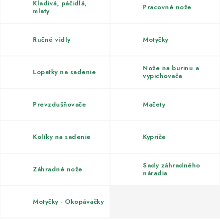
Kachle
Kladivá, páčidlá,
Pracovné nože
mlaty
Ručné vidly
Motyčky
Nože na burinu a
Lopatky na sadenie
vypichovače
Prevzdušňovače
Mačety
Kolíky na sadenie
Kypriče
Sady záhradného
Záhradné nože
náradia
Motyčky - Okopávačky