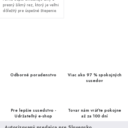
presný šikmý rez, ktorý je veľmi
dôležitý pre úspešné štiepenie.
O
v
l
á
d
a
Odborné poradenstvo
Viac ako 97 % spokojných
c
susedov
i
e
p
r
Pre lepšie susedstvo -
Tovar nám vráťte pokojne
v
Udržateľný e-shop
až za 100 dní
k
Autorizovaný predajca pre Slovensko