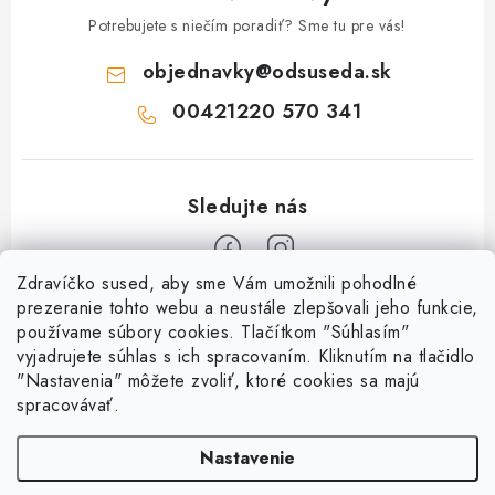
Potrebujete s niečím poradiť? Sme tu pre vás!
objednavky
@
odsuseda.sk
00421220 570 341
Zdravíčko sused, aby sme Vám umožnili pohodlné
Z
prezeranie tohto webu a neustále zlepšovali jeho funkcie,
používame súbory cookies. Tlačítkom "Súhlasím"
á
vyjadrujete súhlas s ich spracovaním. Kliknutím na tlačidlo
O nás
p
"Nastavenia" môžete zvoliť, ktoré cookies sa majú
ä
spracovávať.
Kontakty
Všetko o nákupe
t
História a súčasnosť
Nastavenie
i
Jéža klub
Dokumenty
Susedov blog