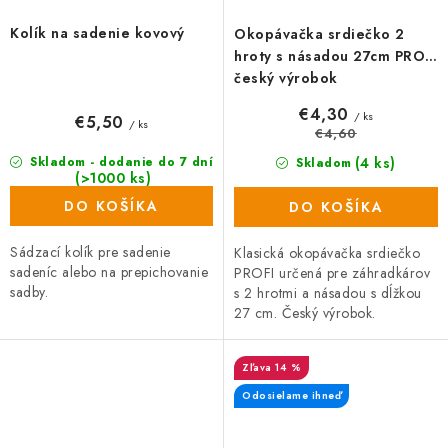
Kolík na sadenie kovový
Okopávačka srdiečko 2
hroty s násadou 27cm PROFI
český výrobok
€4,30
/ ks
€5,50
/ ks
€4,60
(4 ks)
Skladom - dodanie do 7 dní
Skladom
(>1000 ks)
DO KOŠÍKA
DO KOŠÍKA
Sádzací kolík pre sadenie
Klasická okopávačka srdiečko
sadeníc alebo na prepichovanie
PROFI určená pre záhradkárov
sadby.
s 2 hrotmi a násadou s dĺžkou
27 cm. Český výrobok.
14 %
Odosielame ihneď