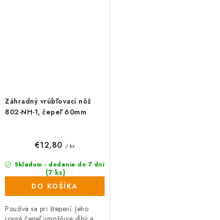
očko. Záhradnícky...
Záhradný vrúbľovací nôž
802-NH-1, čepeľ 60mm
€12,80
/ ks
Skladom - dodanie do 7 dní
(7 ks)
DO KOŠÍKA
Používa sa pri štepení. Jeho
rovná čepeľ umožňuje dlhý a