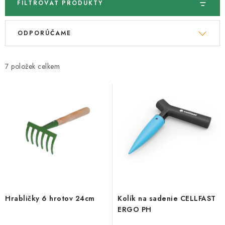
FILTROVAŤ PRODUKTY
V
R
ODPORÚČAME
ý
a
p
d
i
e
7
s
n
p
i
r
e
o
p
d
r
u
o
k
d
t
u
o
k
Hrabličky 6 hrotov 24cm
Kolík na sadenie CELLFAST
v
t
ERGO PH
o