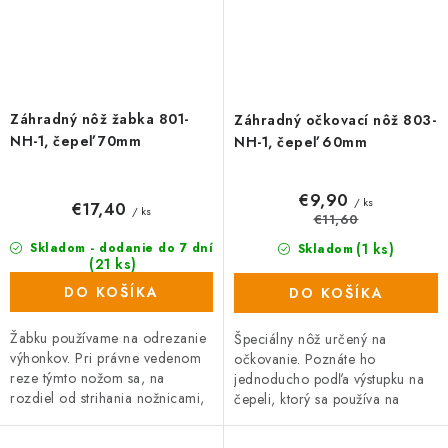
Záhradný nôž žabka 801-
Záhradný očkovací nôž 803-
NH-1, čepeľ 70mm
NH-1, čepeľ 60mm
€9,90
/ ks
€17,40
/ ks
€11,60
(1 ks)
Skladom - dodanie do 7 dní
Skladom
(21 ks)
DO KOŠÍKA
DO KOŠÍKA
Žabku používame na odrezanie
Špeciálny nôž určený na
výhonkov. Pri právne vedenom
očkovanie. Poznáte ho
reze týmto nožom sa, na
jednoducho podľa výstupku na
rozdiel od strihania nožnicami,
čepeli, ktorý sa používa na
výhonok nestlačí, nedeformuje a
oddelenie kôry v reze na
rana sa lepšie...
podnoži, kam sa potom vkladá