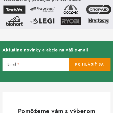
y
v
ý
p
i
s
u
Aktuálne novinky a akcie na váš e-mail
Email
PRIHLÁSIŤ SA
Pomôžeme vám s výberom