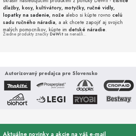
skrášliť nasledujúcimi produktmi z ponuky DeWit -
čističe
Kachle
dlažby, kosy, kultivátory, motyčky,
ručné vidly
,
lopatky na sadenie
, nože
alebo si kúpte rovno
celú
sadu ručného náradia
, a ak chcete zapojiť aj svojich
malých pomocníkov, kúpte im
detské náradie
.
Žiadne produkty značky
DeWit
sa nenašli...
Autorizovaný predajca pre Slovensko
Aktuálne novinky a akcie na váš e-mail