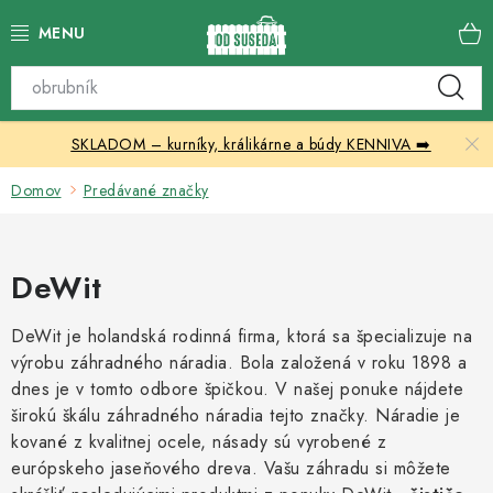
Prejsť
na
obsah
Katalóg produktov
SKLADOM – kurníky, králikárne a búdy KENNIVA ➡️
Skleníky
Domov
Predávané značky
Nábytok
Chovateľské potreby
DeWit
Prístrešky
DeWit je holandská rodinná firma, ktorá sa špecializuje na
výrobu záhradného náradia. Bola založená v roku 1898 a
Vonkajšia dlažba
dnes je v tomto odbore špičkou. V našej ponuke nájdete
širokú škálu záhradného náradia tejto značky. Náradie je
Kontakty
kované z kvalitnej ocele, násady sú vyrobené z
európskeho jaseňového dreva. Vašu záhradu si môžete