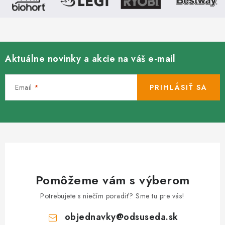
p
i
s
u
Aktuálne novinky a akcie na váš e-mail
Email
PRIHLÁSIŤ SA
Pomôžeme vám s výberom
Potrebujete s niečím poradiť? Sme tu pre vás!
objednavky
@
odsuseda.sk