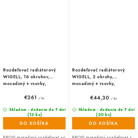
šróbením na priame pripojenie...
šróbením na priame pripojenie
vykurovacích...
Rozdeľovač radiátorový
Rozdeľovač radiátorový
WIGELL, 16 okruhov,
WIGELL, 2 okruhy,
mosadzný + vsuvky,
mosadzný + vsuvky,
odvzdušňovanie na kľúč
odvzdušňovanie na kľúč
€261
€44,30
/ ks
/ ks
Skladom - dodanie do 7 dní
Skladom - dodanie do 7 dní
(13 ks)
(30 ks)
DO KOŠÍKA
DO KOŠÍKA
PROFI mosadzný rozdeľovač so
PROFI mosadzný rozdeľovač s