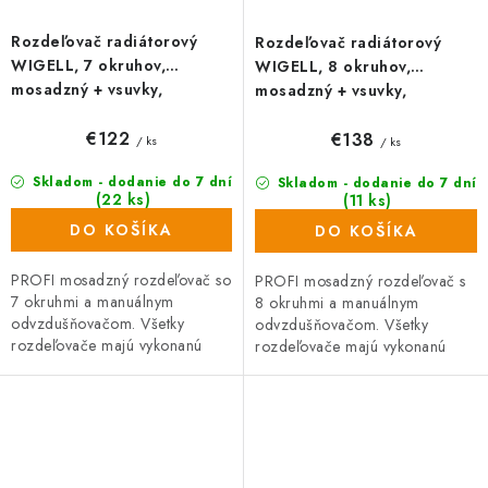
Rozdeľovač radiátorový
Rozdeľovač radiátorový
WIGELL, 7 okruhov,
WIGELL, 8 okruhov,
mosadzný + vsuvky,
mosadzný + vsuvky,
odvzdušňovanie na kľúč
odvzdušňovanie na kľúč
€122
€138
/ ks
/ ks
Skladom - dodanie do 7 dní
Skladom - dodanie do 7 dní
(22 ks)
(11 ks)
DO KOŠÍKA
DO KOŠÍKA
PROFI mosadzný rozdeľovač so
PROFI mosadzný rozdeľovač s
7 okruhmi a manuálnym
8 okruhmi a manuálnym
odvzdušňovačom. Všetky
odvzdušňovačom. Všetky
rozdeľovače majú vykonanú
rozdeľovače majú vykonanú
tlakovú skúšku. Rozdeľovač so
tlakovú skúšku. Rozdeľovač so
šróbením na priame pripojenie
šróbením na priame pripojenie
vykurovacích...
vykurovacích...