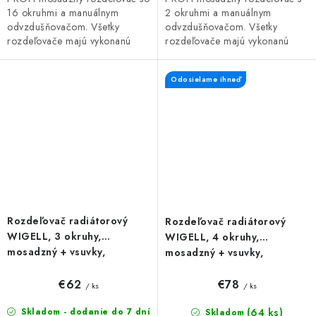
16 okruhmi a manuálnym
2 okruhmi a manuálnym
odvzdušňovačom. Všetky
odvzdušňovačom. Všetky
rozdeľovače majú vykonanú
rozdeľovače majú vykonanú
tlakovú skúšku. Rozdeľovač so
tlakovú skúšku. Rozdeľovač so
šróbením na priame pripojenie...
šróbením na priame pripojenie
Odosielame ihneď
vykurovacích...
Rozdeľovač radiátorový
Rozdeľovač radiátorový
WIGELL, 3 okruhy,
WIGELL, 4 okruhy,
mosadzný + vsuvky,
mosadzný + vsuvky,
odvzdušňovanie na kľúč
odvzdušňovanie na kľúč
€62
€78
/ ks
/ ks
(64 ks)
Skladom - dodanie do 7 dní
Skladom