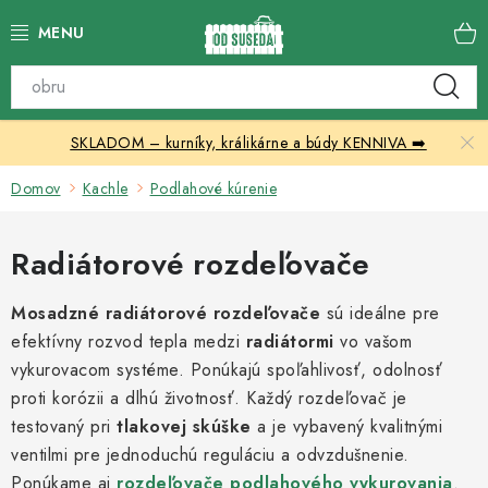
Prejsť
na
obsah
Katalóg produktov
SKLADOM – kurníky, králikárne a búdy KENNIVA ➡️
Skleníky
Domov
Kachle
Podlahové kúrenie
Nábytok
Radiátorové rozdeľovače
Chovateľské potreby
Mosadzné radiátorové rozdeľovače
sú ideálne pre
Prístrešky
efektívny rozvod tepla medzi
radiátormi
vo vašom
vykurovacom systéme. Ponúkajú spoľahlivosť, odolnosť
Vonkajšia dlažba
proti korózii a dlhú životnosť. Každý rozdeľovač je
testovaný pri
tlakovej skúške
a je vybavený kvalitnými
Kontakty
ventilmi pre jednoduchú reguláciu a odvzdušnenie.
Ponúkame aj
rozdeľovače podlahového vykurovania
.