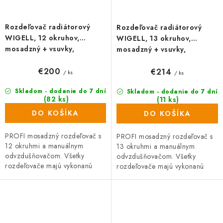
Rozdeľovač radiátorový
Rozdeľovač radiátorový
WIGELL, 12 okruhov,
WIGELL, 13 okruhov,
mosadzný + vsuvky,
mosadzný + vsuvky,
odvzdušňovanie na kľúč
odvzdušňovanie na kľúč
€200
€214
/ ks
/ ks
Skladom - dodanie do 7 dní
Skladom - dodanie do 7 dní
(82 ks)
(11 ks)
DO KOŠÍKA
DO KOŠÍKA
PROFI mosadzný rozdeľovač s
PROFI mosadzný rozdeľovač s
12 okruhmi a manuálnym
13 okruhmi a manuálnym
odvzdušňovačom. Všetky
odvzdušňovačom. Všetky
rozdeľovače majú vykonanú
rozdeľovače majú vykonanú
tlakovú skúšku. Rozdeľovač so
tlakovú skúšku. Rozdeľovač so
šróbením na priame pripojenie
šróbením na priame pripojenie
vykurovacích...
vykurovacích...