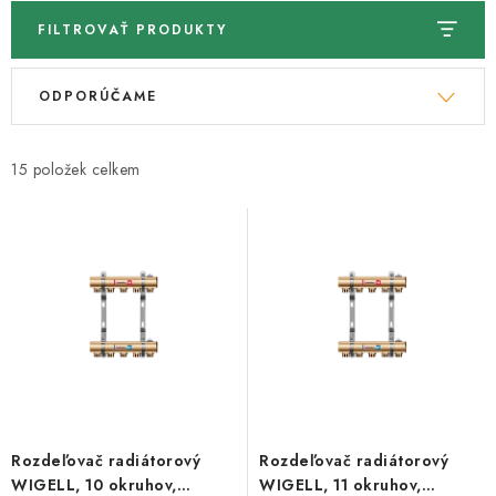
FILTROVAŤ PRODUKTY
V
R
ODPORÚČAME
ý
a
p
d
i
e
15
s
n
p
i
r
e
o
p
d
r
u
o
k
d
t
u
o
k
Rozdeľovač radiátorový
Rozdeľovač radiátorový
v
t
WIGELL, 10 okruhov,
WIGELL, 11 okruhov,