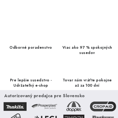
vykurovacích...
O
v
l
á
d
a
Odborné poradenstvo
Viac ako 97 % spokojných
c
susedov
i
e
p
r
Pre lepšie susedstvo -
Tovar nám vráťte pokojne
v
Udržateľný e-shop
až za 100 dní
k
Autorizovaný predajca pre Slovensko
y
v
ý