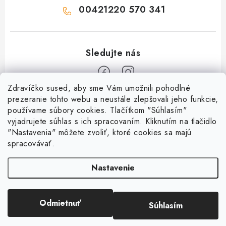
00421220 570 341
Zdravíčko sused, aby sme Vám umožnili pohodlné
Z
prezeranie tohto webu a neustále zlepšovali jeho funkcie,
používame súbory cookies. Tlačítkom "Súhlasím"
á
vyjadrujete súhlas s ich spracovaním. Kliknutím na tlačidlo
O nás
p
"Nastavenia" môžete zvoliť, ktoré cookies sa majú
ä
spracovávať.
Kontakty
Všetko o nákupe
t
História a súčasnosť
Nastavenie
i
Jéža klub
Dokumenty
e
Susedov blog
Doprava a platba
Obchodné podmienky
Pre lepšie susedstvo
Odmietnuť
Súhlasím
Copyright 2026
OD SUSEDA
. Všetky práva vyhradené.
Ako balíme zásielky?
Reklamačný poriadok
Vytvoril Shoptet
Darčekové poukazy