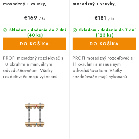
o
mosadzný + vsuvky,
mosadzný + vsuvky,
odvzdušňovanie na kľúč
odvzdušňovanie na kľúč
v
€169
€181
/ ks
/ ks
Skladom - dodanie do 7 dní
Skladom - dodanie do 7 dní
(40 ks)
(123 ks)
DO KOŠÍKA
DO KOŠÍKA
PROFI mosadzný rozdeľovač s
PROFI mosadzný rozdeľovač s
10 okruhmi a manuálnym
11 okruhmi a manuálnym
odvzdušňovačom. Všetky
odvzdušňovačom. Všetky
rozdeľovače majú vykonanú
rozdeľovače majú vykonanú
tlakovú skúšku. Rozdeľovač so
tlakovú skúšku. Rozdeľovač so
šróbením na priame pripojenie
šróbením na priame pripojenie
vykurovacích...
vykurovacích...