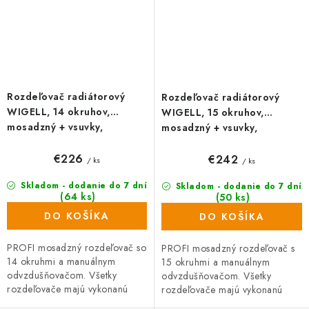
Rozdeľovač radiátorový
Rozdeľovač radiátorový
WIGELL, 14 okruhov,
WIGELL, 15 okruhov,
mosadzný + vsuvky,
mosadzný + vsuvky,
odvzdušňovanie na kľúč
odvzdušňovanie na kľúč
€226
€242
/ ks
/ ks
Skladom - dodanie do 7 dní
Skladom - dodanie do 7 dní
(64 ks)
(50 ks)
DO KOŠÍKA
DO KOŠÍKA
PROFI mosadzný rozdeľovač so
PROFI mosadzný rozdeľovač s
14 okruhmi a manuálnym
15 okruhmi a manuálnym
odvzdušňovačom. Všetky
odvzdušňovačom. Všetky
rozdeľovače majú vykonanú
rozdeľovače majú vykonanú
tlakovú skúšku. Rozdeľovač so
tlakovú skúšku. Rozdeľovač so