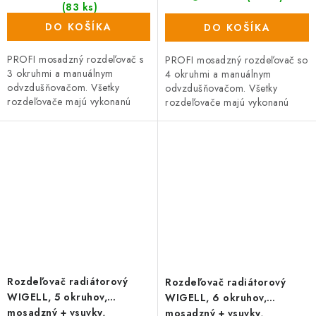
(83 ks)
DO KOŠÍKA
DO KOŠÍKA
PROFI mosadzný rozdeľovač s
PROFI mosadzný rozdeľovač so
3 okruhmi a manuálnym
4 okruhmi a manuálnym
odvzdušňovačom. Všetky
odvzdušňovačom. Všetky
rozdeľovače majú vykonanú
rozdeľovače majú vykonanú
tlakovú skúšku. Rozdeľovač so
tlakovú skúšku. Rozdeľovač so
šróbením na priame pripojenie
šróbením na priame pripojenie
vykurovacích...
vykurovacích...
Rozdeľovač radiátorový
Rozdeľovač radiátorový
WIGELL, 5 okruhov,
WIGELL, 6 okruhov,
mosadzný + vsuvky,
mosadzný + vsuvky,