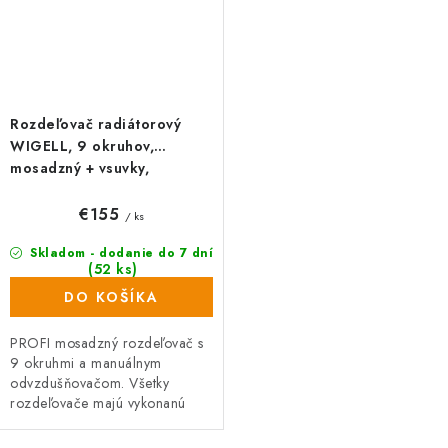
Rozdeľovač radiátorový
WIGELL, 9 okruhov,
mosadzný + vsuvky,
odvzdušňovanie na kľúč
€155
/ ks
Skladom - dodanie do 7 dní
(52 ks)
DO KOŠÍKA
PROFI mosadzný rozdeľovač s
9 okruhmi a manuálnym
odvzdušňovačom. Všetky
rozdeľovače majú vykonanú
tlakovú skúšku. Rozdeľovač so
šróbením na priame pripojenie