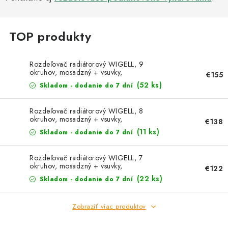
Kachle
Rozdeľovač radiátorový WIGELL, 9
okruhov, mosadzný + vsuvky,
€155
odvzdušňovanie na kľúč
(52 ks)
Skladom - dodanie do 7 dní
Rozdeľovač radiátorový WIGELL, 8
okruhov, mosadzný + vsuvky,
€138
odvzdušňovanie na kľúč
(11 ks)
Skladom - dodanie do 7 dní
Rozdeľovač radiátorový WIGELL, 7
okruhov, mosadzný + vsuvky,
€122
odvzdušňovanie na kľúč
(22 ks)
Skladom - dodanie do 7 dní
Zobraziť viac produktov