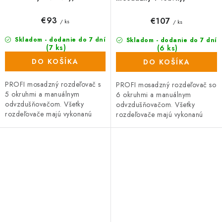
odvzdušňovanie na kľúč
odvzdušňovanie na kľúč
€93
€107
/ ks
/ ks
Skladom - dodanie do 7 dní
Skladom - dodanie do 7 dní
(7 ks)
(6 ks)
DO KOŠÍKA
DO KOŠÍKA
PROFI mosadzný rozdeľovač s
PROFI mosadzný rozdeľovač so
5 okruhmi a manuálnym
6 okruhmi a manuálnym
odvzdušňovačom. Všetky
odvzdušňovačom. Všetky
rozdeľovače majú vykonanú
rozdeľovače majú vykonanú
tlakovú skúšku. Rozdeľovač so
tlakovú skúšku. Rozdeľovač so
šróbením na priame pripojenie
šróbením na priame pripojenie
vykurovacích...
vykurovacích...