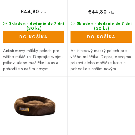
v
€44,80
€44,80
/ ks
/ ks
Skladom - dodanie do 7 dní
Skladom - dodanie do 7 dní
(30 ks)
(30 ks)
DO KOŠÍKA
DO KOŠÍKA
Antistresový mäkký pelech pre
Antistresový mäkký pelech pre
vášho miláčika. Doprajte svojmu
vášho miláčika. Doprajte svojmu
psíkovi alebo mačičke luxus a
psíkovi alebo mačičke luxus a
pohodlie s naším novým
pohodlie s naším novým
antistresovým mäkkým
antistresovým mäkkým
pelechom, ktorý poteší aj toho...
pelechom, ktorý poteší aj toho...