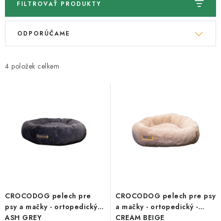
FILTROVAŤ PRODUKTY
V
R
ODPORÚČAME
ý
a
p
d
i
e
4
s
n
p
i
r
e
o
p
d
r
u
o
k
d
t
u
o
k
CROCODOG pelech pre
CROCODOG pelech pre psy
v
t
psy a mačky - ortopedický -
a mačky - ortopedický -
o
ASH GREY
CREAM BEIGE