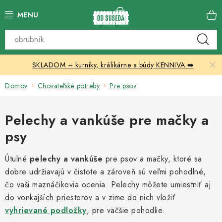
Prejsť
na
obsah
Katalóg produktov
SKLADOM – kurníky, králikárne a búdy KENNIVA ➡️
Skleníky
Domov
Chovateľské potreby
Pre psov
Nábytok
Pelechy a vankúše pre mačky a
Chovateľské potreby
psy
Prístrešky
Útulné
pelechy a vankúše
pre psov a mačky, ktoré sa
dobre udržiavajú v čistote a zároveň sú veľmi pohodlné,
Vonkajšia dlažba
čo vaši maznáčikovia ocenia. Pelechy môžete umiestniť aj
do vonkajších priestorov a v zime do nich vložiť
Kontakty
vyhrievané podložky
, pre väčšie pohodlie.