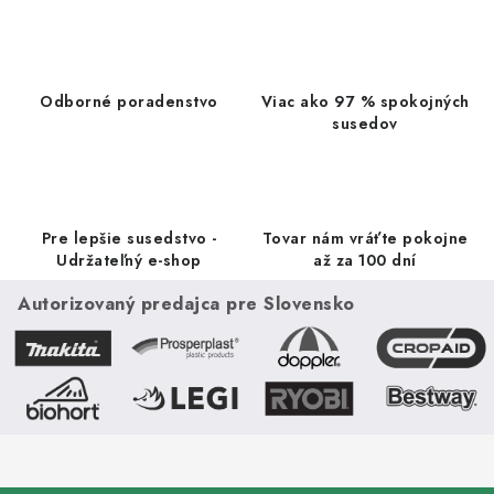
l
á
d
a
Odborné poradenstvo
Viac ako 97 % spokojných
c
susedov
i
e
p
r
Pre lepšie susedstvo -
Tovar nám vráťte pokojne
v
Udržateľný e-shop
až za 100 dní
k
Autorizovaný predajca pre Slovensko
y
v
ý
p
i
s
u