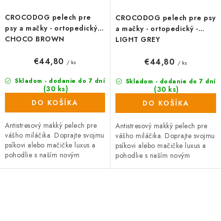
CROCODOG pelech pre
CROCODOG pelech pre psy
psy a mačky - ortopedický -
a mačky - ortopedický -
CHOCO BROWN
LIGHT GREY
€44,80
€44,80
/ ks
/ ks
Skladom - dodanie do 7 dní
Skladom - dodanie do 7 dní
(30 ks)
(30 ks)
DO KOŠÍKA
DO KOŠÍKA
Antistresový mäkký pelech pre
Antistresový mäkký pelech pre
vášho miláčika. Doprajte svojmu
vášho miláčika. Doprajte svojmu
psíkovi alebo mačičke luxus a
psíkovi alebo mačičke luxus a
pohodlie s naším novým
pohodlie s naším novým
antistresovým mäkkým
antistresovým mäkkým
pelechom, ktorý poteší aj toho...
pelechom, ktorý poteší aj toho...
O
v