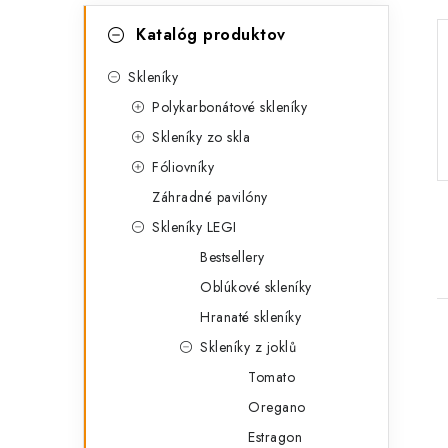
K
Preskočiť
Katalóg produktov
kategórie
a
t
Skleníky
Polykarbonátové skleníky
e
Skleníky zo skla
g
Fóliovníky
ó
Záhradné pavilóny
r
Skleníky LEGI
i
Bestsellery
e
Oblúkové skleníky
Hranaté skleníky
Skleníky z joklů
Tomato
Oregano
Estragon