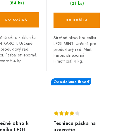
(84 ks)
(21 ks)
DO KOŠÍKA
DO KOŠÍKA
ešné okno k skleníku
Strešné okno k skleníku
I KAROT. Určené
LEGI MINT. Určené pre
 produktový rad:
produktový rad: Mint.
ot. Farba: strieborná.
Farba: strieborná.
tnosť: 4 kg.
Hmotnosť: 4 kg.
Odosielame ihneď
rešné okno k
Tesniaca páska na
leníku LEGI
uzavretie