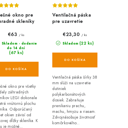
rešné okno pre
Ventilačná páska
hradné skleníky
pre uzavretie
GI
polykarbonátu - 38
mm
€63
€23,30
/ ks
/ ks
(22 ks)
Skladom - dodanie
Skladom
do 14 dní
(67 ks)
DO KOŠÍKA
DO KOŠÍKA
Ventilačná páska šírky 38
mm slúži na uzavretie
ešné okno pre všetky
dutiniek
ely záhradných
polykarbonátových
eníkov LEGI dokonale
dosiek. Zabraňuje
etrá vnútornú plochu
prenikaniu prachu,
eníka. Odporúčaný
machu, hmyzu a riasam.
et okien závisí od
Zdvojnásobuje životnosť
kovej dĺžky skleníka. K
komôrkového...
u je možné...