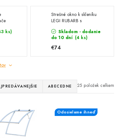
e
Strešné okno k skleníku
ače
LEGI RUBARB s
n LEGI
automatickým otváračom
43 ks)
Skladom - dodanie
do 10 dní
(4 ks)
€74
tov
25
JPREDÁVANEJŠIE
ABECEDNE
Odosielame ihneď