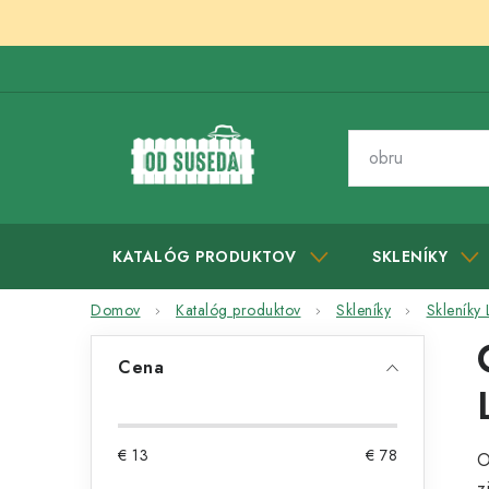
Prejsť
na
obsah
KATALÓG PRODUKTOV
SKLENÍKY
Domov
Katalóg produktov
Skleníky
Skleníky
B
Cena
o
č
€
13
€
78
O
n
z