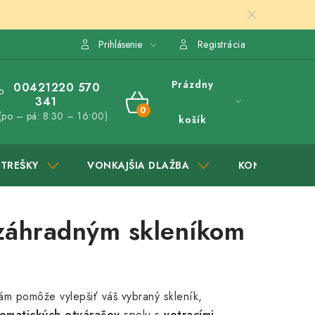
Prihlásenie
Registrácia
Prázdny
00421220 570
341
NÁKUPNÝ
(po – pá: 8:30 – 16:00)
košík
KOŠÍK
STREŠKY
VONKAJŠIA DLAŽBA
KONTAKTY
 záhradným skleníkom
vám pomôže vylepšiť váš vybraný skleník,
omatických otváračov
spolu s
vetracími