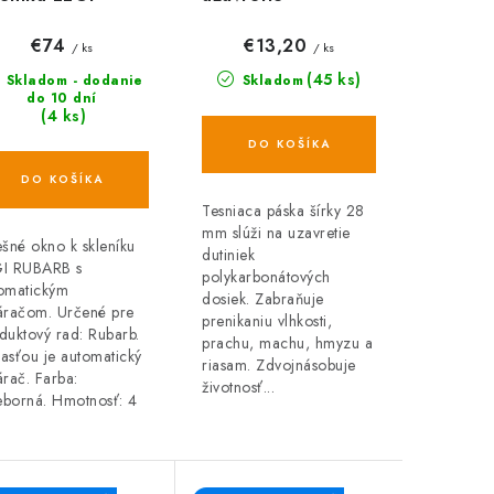
BARB s
polykarbonátu - 28
tomatickým
mm
€74
€13,20
/ ks
/ ks
váračom
(45 ks)
Skladom - dodanie
Skladom
do 10 dní
(4 ks)
DO KOŠÍKA
DO KOŠÍKA
Tesniaca páska šírky 28
mm slúži na uzavretie
ešné okno k skleníku
dutiniek
I RUBARB s
polykarbonátových
omatickým
dosiek. Zabraňuje
áračom. Určené pre
prenikaniu vlhkosti,
duktový rad: Rubarb.
prachu, machu, hmyzu a
asťou je automatický
riasam. Zdvojnásobuje
árač. Farba:
životnosť...
ieborná. Hmotnosť: 4