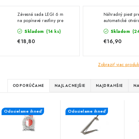
Závesná sada LEGI 6 m
Náhradný piest pr
na popínavé rastliny pre
automatické otvár
Záhradné skleníky
skleníkových okie
Skladom
(14 ks)
Skladom
(2
€18,80
€16,90
Zobraziť viac produk
R
ODPORÚČAME
NAJLACNEJŠIE
NAJDRAHŠIE
NA
a
V
d
Odosielame ihneď
Odosielame ihneď
ý
e
p
n