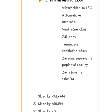
Príslušenstvo LEGI
Výstuž skleníka LEGI
Automatické
otvárače
Ventilačné okná
Základny
Tesniace a
ventilačné pásky
Závesné súpravy na
popínavé rastliny
Zavlažovanie
skleníka
Skleníky PALRAM
Skleníky ARKEN
Skleníky KGT