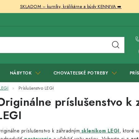
SKLADOM – kurníky, králikárne a búdy KENNIVA ➡️
NÁBYTOK
CHOVATEĽSKÉ POTREBY
PRÍ
 LEGI
Príslušenstvo LEGI
Originálne príslušenstvo k
LEGI
riginálne príslušenstvo k záhradným
skleníkom LEGI
, ktoré 
jednodušiť
pestovanie
a uľahčiť vašu prácu. Vyberte si z
aut