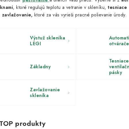
knami
, ktoré regulujú teplotu a vetranie v skleníku,
tesniace
i
zavlažovanie,
ktoré za vás vyrieši pracné polievanie úrody.
Výstuž skleníka
Automat
LEGI
otvárač
Tesniace
Základny
ventilač
pásky
Zavlažovanie
skleníka