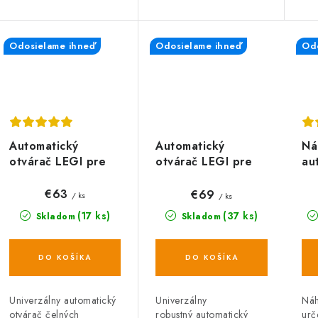
Odosielame ihneď
Odosielame ihneď
Odo
Automatický
Ná
Automatický
otvárač LEGI pre
au
otvárač LEGI pre
čelné skleníkové
ot
strešné skleníkové
okná a dvere -
sk
okná -
€63
€69
/ ks
/ ks
univerzálny
LE
dvojpružinový
(17 ks)
(37 ks)
Skladom
Skladom
DO KOŠÍKA
DO KOŠÍKA
Univerzálny automatický
Náh
Univerzálny
otvárač čelných
urč
robustný automatický