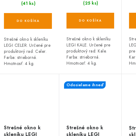
(25 ks)
(41 ks)
DO KOŠÍKA
DO KOŠÍKA
Strešné okno k skleníku
Str
Strešné okno k skleníku
LEGI KALE. Určené pre
LEG
LEGI CELER. Určené pre
produktový rad: Kale.
pre
produktový rad: Celer.
Farba: strieborná.
Kar
Farba: strieborná.
Hmotnosť: 4 kg.
Hmo
Hmotnosť: 4 kg.
Odosielame ihneď
Strešné okno k
Strešné okno k
St
skleníku LEGI
skleníku LEGI
sk