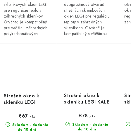
skleníkových okien LEGI
otv
dvojpružinový otvárač
pre reguláciu teploty
oki
strešných skleníkových
záhradných skleníkov.
reg
okien LEGI pre reguláciu
Otvárač je kompatibilný
záh
teploty v záhradných
pre väčšinu záhradných
skleníkoch. Otvárač je
polykarbonátových...
kompatibilný s väčšinou...
Strešné okno k
St
Strešné okno k
skleníku LEGI KALE
sk
skleníku LEGI
KA
CELER
€78
€67
/ ks
/ ks
Skladom - dodanie
Skladom - dodanie
do 10 dní
do 10 dní