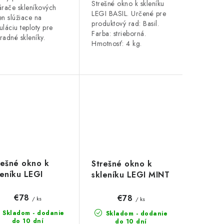
Strešné okno k skleníku
árače skleníkových
LEGI BASIL. Určené pre
en slúžiace na
produktový rad: Basil.
uláciu teploty pre
Farba: strieborná.
radné skleníky.
Hmotnosť: 4 kg.
rešné okno k
Strešné okno k
leníku LEGI
skleníku LEGI MINT
ROT
€78
€78
/ ks
/ ks
Skladom - dodanie
Skladom - dodanie
do 10 dní
do 10 dní