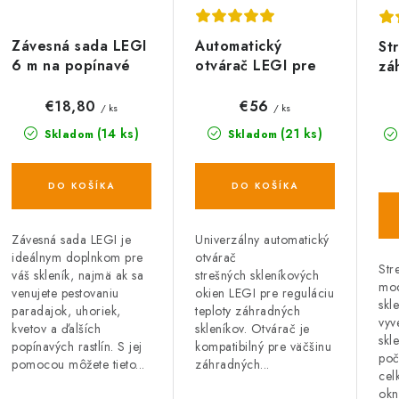
i
s
e
Závesná sada LEGI
Automatický
St
p
6 m na popínavé
otvárač LEGI pre
zá
p
rastliny pre
strešné skleníkové
LE
r
Záhradné skleníky
okná - univerzálny
r
€18,80
€56
/ ks
/ ks
o
(14 ks)
(21 ks)
Skladom
Skladom
o
d
d
DO KOŠÍKA
DO KOŠÍKA
u
u
k
k
Závesná sada LEGI je
Univerzálny automatický
ideálnym doplnkom pre
otvárač
Str
t
váš skleník, najmä ak sa
strešných skleníkových
mod
venujete pestovaniu
okien LEGI pre reguláciu
o
skl
o
paradajok, uhoriek,
teploty záhradných
vyv
kvetov a ďalších
skleníkov. Otvárač je
v
skl
v
popínavých rastlín. S jej
kompatibilný pre väčšinu
poč
pomocou môžete tieto...
záhradných...
cel
okn