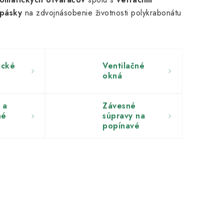
 pásky
na zdvojnásobenie životnosti polykrabonátu
ické
Ventilačné
e
okná
 a
Závesné
né
súpravy na
popínavé
rastliny