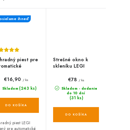
sielame ihneď
hradný piest pre
Strešné okno k
tomatické
skleníku LEGI
várače
BASIL
leníkových okien
€16,90
€78
/ ks
/ ks
GI
(243 ks)
Skladom
Skladom - dodanie
do 10 dní
(31 ks)
DO KOŠÍKA
DO KOŠÍKA
radný piest LEGI
ený pre automatické