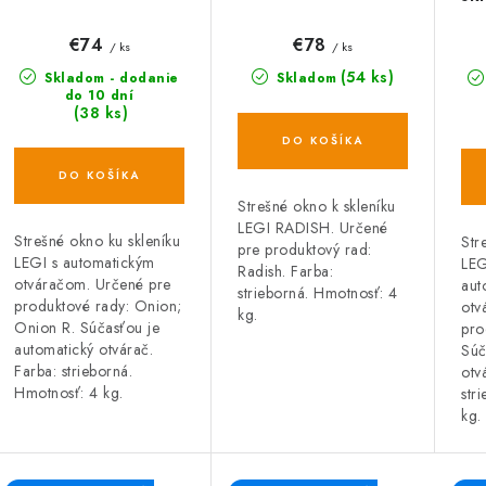
ONION R s
RADISH
RU
automatickým
au
€74
€78
/ ks
/ ks
otváračom
ot
(54 ks)
Skladom - dodanie
Skladom
do 10 dní
(38 ks)
DO KOŠÍKA
DO KOŠÍKA
Strešné okno k skleníku
LEGI RADISH. Určené
Strešné okno ku skleníku
Str
pre produktový rad:
LEGI s automatickým
LEG
Radish. Farba:
otváračom. Určené pre
aut
strieborná. Hmotnosť: 4
produktové rady: Onion;
otv
kg.
Onion R. Súčasťou je
pro
automatický otvárač.
Súč
Farba: strieborná.
otv
Hmotnosť: 4 kg.
str
kg.