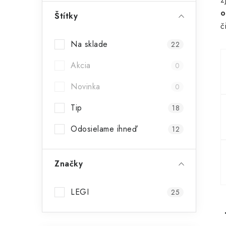
ý
o
Štítky
č
p
Na sklade
22
a
Akcia
n
0
e
Novinka
0
l
Tip
18
Odosielame ihneď
12
Značky
LEGI
25