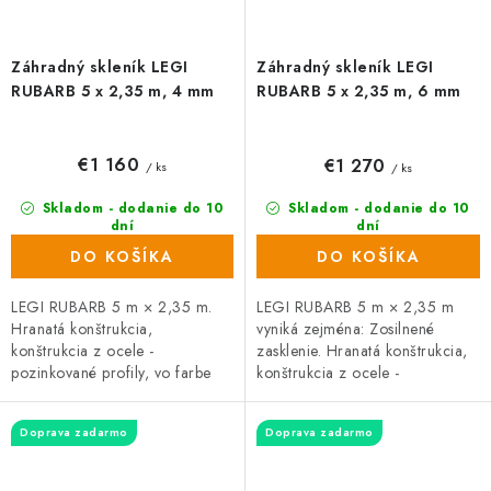
Záhradný skleník LEGI
Záhradný skleník LEGI
RUBARB 5 x 2,35 m, 4 mm
RUBARB 5 x 2,35 m, 6 mm
€1 160
€1 270
/ ks
/ ks
Skladom - dodanie do 10
Skladom - dodanie do 10
dní
dní
(26 ks)
(5 ks)
DO KOŠÍKA
DO KOŠÍKA
LEGI RUBARB 5 m × 2,35 m.
LEGI RUBARB 5 m × 2,35 m
Hranatá konštrukcia,
vyniká zejména: Zosilnené
konštrukcia z ocele -
zasklenie. Hranatá konštrukcia,
pozinkované profily, vo farbe
konštrukcia z ocele -
strieborná. Zasklenie tvorí
pozinkované profily, vo farbe
komôrkový polykarbonát hrúbky
strieborná. Zasklenie tvorí
Doprava zadarmo
Doprava zadarmo
4 mm. Rozstup...
komôrkový...