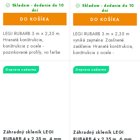
Skladom - dodanie do 10
Skladom - dodanie do 10
dní
dní
(33 ks)
(14 ks)
DO KOŠÍKA
DO KOŠÍKA
LEGI RUBARB 3 m × 2,35 m.
LEGI RUBARB 3 m × 2,35 m
Hranatá konštrukcia,
vyniká zejména: Zosilnené
konštrukcia z ocele -
zasklenie. Hranatá konštrukcia,
pozinkované profily, vo farbe
konštrukcia z ocele -
strieborná. Zasklenie tvorí
pozinkované profily, vo farbe
komôrkový polykarbonát hrúbky
strieborná. Zasklenie tvorí
Doprava zadarmo
Doprava zadarmo
4 mm. Rozstup...
komôrkový...
Záhradný skleník LEGI
Záhradný skleník LEGI
RUBARB 4 x 2,35 m, 4 mm
RUBARB 4 x 2,35 m, 6 mm