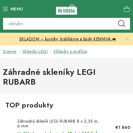
Prejsť
na
obsah
Katalóg produktov
SKLADOM – kurníky, králikárne a búdy KENNIVA ➡️
Skleníky
Domov
Skleníky LEGI
Skleníky z profilov
Nábytok
Záhradné skleníky LEGI
Chovateľské potreby
RUBARB
Prístrešky
Vonkajšia dlažba
Kontakty
Záhradný skleník LEGI RUBARB 8 x 2,35 m,
6 mm
€1 840