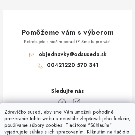
Pomôžeme vám s výberom
Potrebujete s niečím poradiť? Sme tu pre vás!
objednavky
@
odsuseda.sk
00421220 570 341
Zdravíčko sused, aby sme Vám umožnili pohodlné
Z
prezeranie tohto webu a neustále zlepšovali jeho funkcie,
používame súbory cookies. Tlačítkom "Súhlasím"
á
vyjadrujete súhlas s ich spracovaním. Kliknutím na tlačidlo
O nás