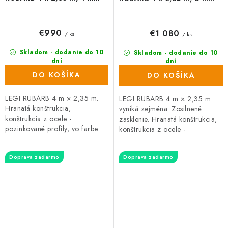
€990
€1 080
/ ks
/ ks
Skladom - dodanie do 10
Skladom - dodanie do 10
dní
dní
(36 ks)
(43 ks)
DO KOŠÍKA
DO KOŠÍKA
LEGI RUBARB 4 m × 2,35 m.
LEGI RUBARB 4 m × 2,35 m
Hranatá konštrukcia,
vyniká zejména: Zosilnené
konštrukcia z ocele -
zasklenie. Hranatá konštrukcia,
pozinkované profily, vo farbe
konštrukcia z ocele -
strieborná. Zasklenie tvorí
pozinkované profily, vo farbe
komôrkový polykarbonát hrúbky
strieborná. Zasklenie tvorí
Doprava zadarmo
Doprava zadarmo
4 mm. Rozstup...
komôrkový...