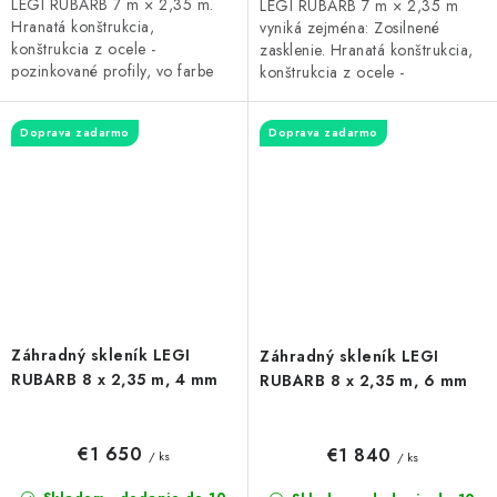
LEGI RUBARB 7 m × 2,35 m.
LEGI RUBARB 7 m × 2,35 m
Hranatá konštrukcia,
vyniká zejména: Zosilnené
konštrukcia z ocele -
zasklenie. Hranatá konštrukcia,
pozinkované profily, vo farbe
konštrukcia z ocele -
strieborná. Zasklenie tvorí
pozinkované profily, vo farbe
komôrkový polykarbonát hrúbky
strieborná. Zasklenie tvorí
Doprava zadarmo
Doprava zadarmo
4 mm. Rozstup...
komôrkový...
Záhradný skleník LEGI
Záhradný skleník LEGI
RUBARB 8 x 2,35 m, 4 mm
RUBARB 8 x 2,35 m, 6 mm
€1 650
€1 840
/ ks
/ ks