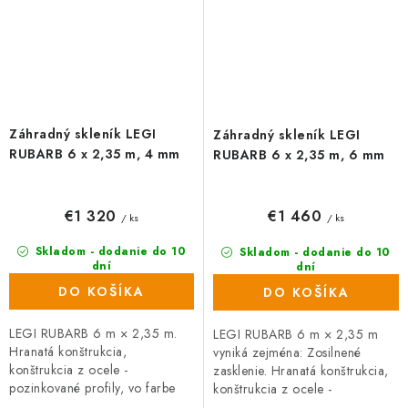
Záhradný skleník LEGI
Záhradný skleník LEGI
RUBARB 6 x 2,35 m, 4 mm
RUBARB 6 x 2,35 m, 6 mm
€1 320
€1 460
/ ks
/ ks
Skladom - dodanie do 10
Skladom - dodanie do 10
dní
dní
(35 ks)
(102 ks)
DO KOŠÍKA
DO KOŠÍKA
LEGI RUBARB 6 m × 2,35 m.
LEGI RUBARB 6 m × 2,35 m
Hranatá konštrukcia,
vyniká zejména: Zosilnené
konštrukcia z ocele -
zasklenie. Hranatá konštrukcia,
pozinkované profily, vo farbe
konštrukcia z ocele -
strieborná. Zasklenie tvorí
pozinkované profily, vo farbe