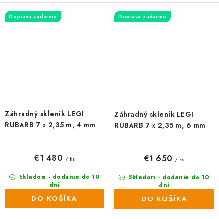
komôrkový polykarbonát hrúbky
strieborná. Zasklenie tvorí
Doprava zadarmo
Doprava zadarmo
4 mm. Rozstup...
komôrkový...
Záhradný skleník LEGI
Záhradný skleník LEGI
RUBARB 7 x 2,35 m, 4 mm
RUBARB 7 x 2,35 m, 6 mm
€1 480
€1 650
/ ks
/ ks
Skladom - dodanie do 10
Skladom - dodanie do 10
dní
dní
(43 ks)
(46 ks)
DO KOŠÍKA
DO KOŠÍKA