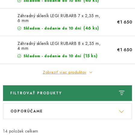
Kachle
(46 ks)
Skladom - dodanie do 10 dní
Záhradný skleník LEGI RUBARB 7 x 2,35 m,
6 mm
€1 650
(46 ks)
Skladom - dodanie do 10 dní
Záhradný skleník LEGI RUBARB 8 x 2,35 m,
4 mm
€1 650
(15 ks)
Skladom - dodanie do 10 dní
Zobraziť viac produktov
FILTROVAŤ PRODUKTY
V
R
ODPORÚČAME
ý
a
p
d
i
e
14