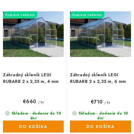
s
n
p
i
Doprava zadarmo
Doprava zadarmo
r
e
o
p
d
r
u
o
k
d
t
u
o
k
Záhradný skleník LEGI
Záhradný skleník LEGI
v
t
RUBARB 2 x 2,35 m, 4 mm
RUBARB 2 x 2,35 m, 6 mm
o
v
€660
€710
/ ks
/ ks
Skladom - dodanie do 10
Skladom - dodanie do 10
dní
dní
(27 ks)
(17 ks)
DO KOŠÍKA
DO KOŠÍKA