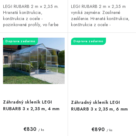
LEGI RUBARB 2 m × 2,35 m.
LEGI RUBARB 2 m × 2,35 m
Hranatá konštrukcia,
vyniká zejména: Zosilnené
konštrukcia z ocele -
zasklenie. Hranatá konštrukcia,
pozinkované profily, vo farbe
konštrukcia z ocele -
strieborná. Zasklenie tvorí
pozinkované profily, vo farbe
komôrkový polykarbonát hrúbky
strieborná. Zasklenie tvorí
Doprava zadarmo
Doprava zadarmo
4 mm. Rozstup...
komôrkový...
Záhradný skleník LEGI
Záhradný skleník LEGI
RUBARB 3 x 2,35 m, 4 mm
RUBARB 3 x 2,35 m, 6 mm
€830
€890
/ ks
/ ks