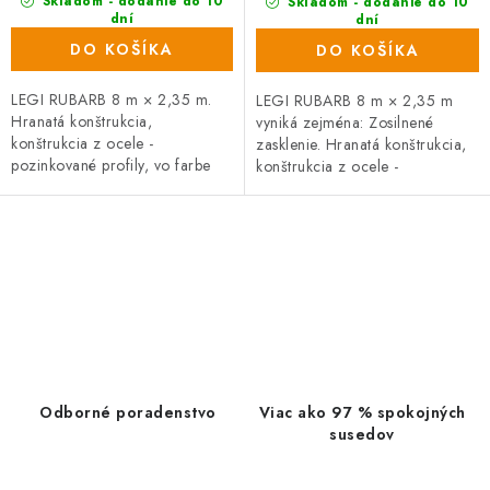
Skladom - dodanie do 10
Skladom - dodanie do 10
dní
dní
(15 ks)
(46 ks)
DO KOŠÍKA
DO KOŠÍKA
LEGI RUBARB 8 m × 2,35 m.
LEGI RUBARB 8 m × 2,35 m
Hranatá konštrukcia,
vyniká zejména: Zosilnené
konštrukcia z ocele -
zasklenie. Hranatá konštrukcia,
pozinkované profily, vo farbe
konštrukcia z ocele -
strieborná. Zasklenie tvorí
pozinkované profily, vo farbe
komôrkový polykarbonát hrúbky
strieborná. Zasklenie tvorí
4 mm. Rozstup...
komôrkový...
O
v
l
á
d
a
Odborné poradenstvo
Viac ako 97 % spokojných
c
susedov
i
e