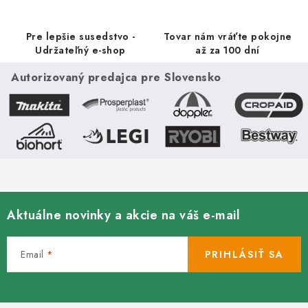
p
r
Pre lepšie susedstvo -
Tovar nám vráťte pokojne
v
Udržateľný e-shop
až za 100 dní
k
Autorizovaný predajca pre Slovensko
y
v
ý
p
i
s
u
Aktuálne novinky a akcie na váš e-mail
Email
PRIHLÁSIŤ SA