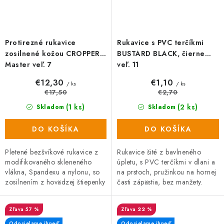
Protirezné rukavice
Rukavice s PVC terčíkmi
zosilnené kožou CROPPER
BUSTARD BLACK, čierne
Master veľ. 7
veľ. 11
€12,30
€1,10
/ ks
/ ks
€17,50
€2,70
(1 ks)
(2 ks)
Skladom
Skladom
DO KOŠÍKA
DO KOŠÍKA
Pletené bezšvíkové rukavice z
Rukavice šité z bavlneného
modifikovaného skleneného
úpletu, s PVC terčíkmi v dlani a
vlákna, Spandexu a nylonu, so
na prstoch, pružinkou na hornej
zosilnením z hovädzej štiepenky
časti zápästia, bez manžety.
v dlani a na prstoch a
odolnosťou proti prerezu
57 %
22 %
kategórie E.
Odosielame ihneď
Odosielame ihneď