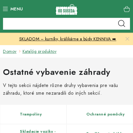
Prejsť
na
obsah
Katalóg produktov
SKLADOM – kurníky, králikárne a búdy KENNIVA ➡️
Skleníky
Domov
Katalóg produktov
Nábytok
Ostatné vybavenie záhrady
Chovateľské potreby
V tejto sekcii nájdete rôzne druhy vybavenia pre vašu
Prístrešky
záhradu, ktoré sme nezaradili do iných sekcií.
Vonkajšia dlažba
Trampolíny
Ochranné pomôcky
Kontakty
Skladacie vozíky -