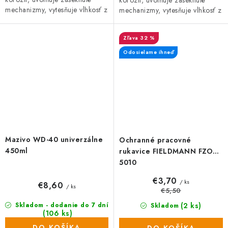
mechanizmy, vytesňuje vlhkosť z
mechanizmy, vytesňuje vlhkosť z
kovových povrchov, rozpúšťa a
kovových povrchov, rozpúšťa a
odstraňuje staré mazivá či...
odstraňuje staré mazivá či...
32 %
Odosielame ihneď
Mazivo WD-40 univerzálne
Ochranné pracovné
450ml
rukavice FIELDMANN FZO
5010
€3,70
/ ks
€8,60
/ ks
€5,50
(2 ks)
Skladom - dodanie do 7 dní
Skladom
(106 ks)
DO KOŠÍKA
DO KOŠÍKA