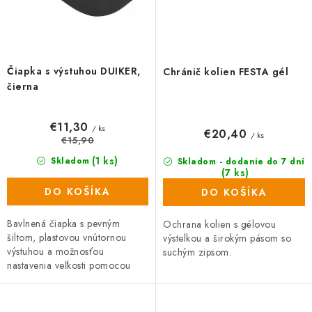
Čiapka s výstuhou DUIKER,
Chránič kolien FESTA gél
čierna
€11,30
/ ks
€20,40
/ ks
€15,90
(1 ks)
Skladom
Skladom - dodanie do 7 dní
(7 ks)
DO KOŠÍKA
DO KOŠÍKA
Bavlnená čiapka s pevným
Ochrana kolien s gélovou
šiltom, plastovou vnútornou
výstelkou a širokým pásom so
výstuhou a možnosťou
suchým zipsom.
nastavenia veľkosti pomocou
suchého zipsu.