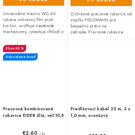
Univerzálne mazivo WD-40
Ochranné pracovné rukavice od
vytvára ochranný film proti
značky FIELDMANN pre
korózii, uvoľňuje zaseknuté
bezpečnú prácu na
mechanizmy, vytesňuje vlhkosť z
záhrade. Pracovné rukavice
kovových povrchov, rozpúšťa a
FIELDMANN FZO 5010 pre
odstraňuje staré mazivá či...
bezpečnú prácu. Veľkosť XL.
50 %
Odosielame ihneď
Pracovné kombinované
Predlžovací kábel 25 m, 3 x
rukavice EIDER žltá, veľ.10,5
1,0 mm, oranžový
€2,60
/ ks