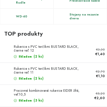
Kachle
Predlžovacie káble
Rudle
Stojany na rezanie
WD-40
dreva
Rukavice s PVC terčíkmi BUSTARD BLACK,
€3,30
čierne veľ. 12
€1,40
(2 ks)
Skladom
Rukavice s PVC terčíkmi BUSTARD BLACK,
€2,70
čierne veľ. 11
€1,10
(2 ks)
Skladom
Pracovné kombinované rukavice EIDER žltá,
€5,20
veľ.10,5
€2,60
(3 ks)
Skladom