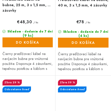
bubne, 25 m, 3 x 1,5 mm, 4
40 m, 3 x 1,5 mm, 4 zásuvky
zásuvky
€48,30
€78
/ ks
/ ks
Skladom - dodanie do 7 dní
Skladom - dodanie do 7 dní
(9 ks)
(4 ks)
DO KOŠÍKA
DO KOŠÍKA
Čierny predlžovací kábel na
Čierny predlžovací kábel na
navíjacím bubne pre vnútorné
navíjacím bubne pre vnútorné
použitie. Disponuje 4 zásuvkami,
použitie. Disponuje 4 zásuvkami,
tepelnou poistkou a káblom s
tepelnou poistkou a káblom s
prierezom 1,5 mm. Zásuvky a
prierezom 1,5 mm. Zásuvky a
zástrčka sú vyrobené z plastu,...
zástrčka sú vyrobené z...
29 %
59 %
Odosielame ihneď
Odosielame ihneď