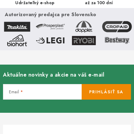
v
Udržateľný e-shop
až za 100 dní
k
Autorizovaný predajca pre Slovensko
y
v
ý
p
i
s
u
Aktuálne novinky a akcie na váš e-mail
Email
PRIHLÁSIŤ SA