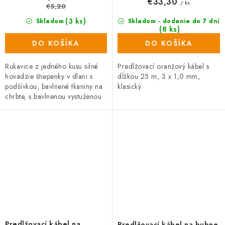
€33,30
/ ks
€5,20
(3 ks)
Skladom
Skladom - dodanie do 7 dní
(8 ks)
DO KOŠÍKA
DO KOŠÍKA
Rukavice z jedného kusu silné
Predlžovací oranžový kábel s
hovädzie štiepenky v dlani s
dĺžkou 25 m, 3 x 1,0 mm,
podšívkou, bavlnené tkaniny na
klasický.
chrbte, s bavlnenou vystuženou
manžetou, celokoženými
palcami a ukazovákmi a
prekrytými...
Predlžovací kábel na
Predlžovací kábel na bubne,