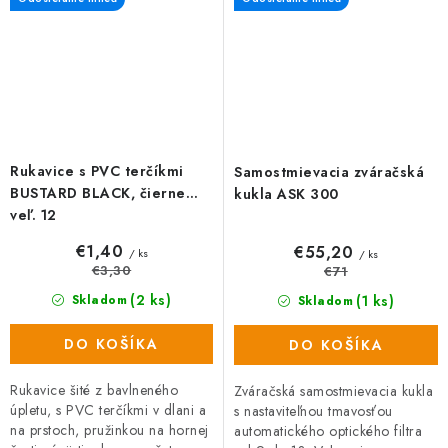
Rukavice s PVC terčíkmi
Samostmievacia zváračská
BUSTARD BLACK, čierne
kukla ASK 300
veľ. 12
€1,40
€55,20
/ ks
/ ks
€3,30
€71
(2 ks)
(1 ks)
Skladom
Skladom
DO KOŠÍKA
DO KOŠÍKA
Rukavice šité z bavlneného
Zváračská samostmievacia kukla
úpletu, s PVC terčíkmi v dlani a
s nastaviteľnou tmavosťou
na prstoch, pružinkou na hornej
automatického optického filtra