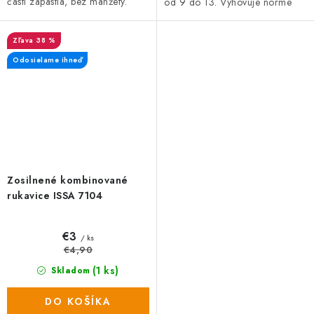
časti zápästia, bez manžety.
od 9 do 13. Vyhovuje norme
EN 166, EN 175, EN 379.
38 %
Odosielame ihneď
Zosilnené kombinované
rukavice ISSA 7104
€3
/ ks
€4,90
(1 ks)
Skladom
DO KOŠÍKA