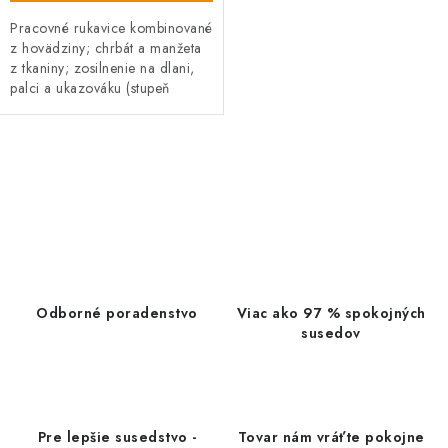
Pracovné rukavice kombinované
z hovädziny; chrbát a manžeta
z tkaniny; zosilnenie na dlani,
palci a ukazováku (stupeň
ochrany proti porezaniu 3).
O
v
l
á
d
a
Odborné poradenstvo
Viac ako 97 % spokojných
c
susedov
i
e
p
r
Pre lepšie susedstvo -
Tovar nám vráťte pokojne