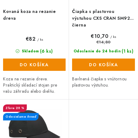
t
u
o
k
Kovaná koza na rezanie
Čiapka s plastovou
v
t
dreva
výstuhou CXS CRAN SM923
o
čierna
v
€10,70
/ ks
€82
/ ks
€14,80
(6 ks)
(1 ks)
Skladom
Odoslanie do 24 hodín
DO KOŠÍKA
DO KOŠÍKA
Koza na rezanie dreva.
Bavlnená čiapka s vnútornou
Praktický skladací stojan pre
plastovou výstuhou.
vašu záhradu alebo dielňu.
28 %
Odosielame ihneď