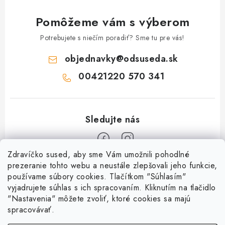
Pomôžeme vám s výberom
Potrebujete s niečím poradiť? Sme tu pre vás!
objednavky
@
odsuseda.sk
00421220 570 341
Zdravíčko sused, aby sme Vám umožnili pohodlné
Z
prezeranie tohto webu a neustále zlepšovali jeho funkcie,
používame súbory cookies. Tlačítkom "Súhlasím"
á
vyjadrujete súhlas s ich spracovaním. Kliknutím na tlačidlo
O nás
p
"Nastavenia" môžete zvoliť, ktoré cookies sa majú
ä
spracovávať.
Kontakty
Všetko o nákupe
t