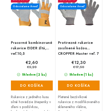
Odosielame ihneď
Odosielame ihneď
Pracovné kombinované
Protirezné rukavice
rukavice EIDER žltá,
zosilnené kožou
veľ.10,5
CROPPER Master veľ. 7
€2,60
€12,30
€5,20
€17,50
(3 ks)
(1 ks)
Skladom
Skladom
DO KOŠÍKA
DO KOŠÍKA
Rukavice z jedného kusu
Pletené bezšvíkové
silné hovädzie štiepenky v
rukavice z modifikovaného
dlani s podšívkou,
skleneného vlákna,