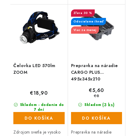
13. Vyhovuje norme EN
veľkosti pomocou suchého
166, EN 175, EN 379.
zipsu.
30 %
Odosielame ihneď
Viac za menej
Čelovka LED 570lm
Prepravka na náradie
ZOOM
CARGO PLUS
495x345x210
€5,60
€18,90
€8
(3 ks)
Skladom - dodanie do
Skladom
7 dní
(6 ks)
DO KOŠÍKA
DO KOŠÍKA
Zdrojom svetla je vysoko
Prepravka na náradie