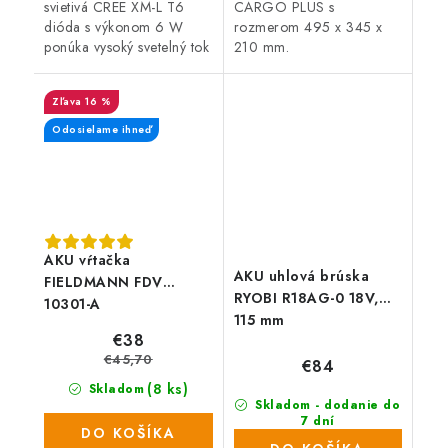
svietivá CREE XM-L T6
CARGO PLUS s
dióda s výkonom 6 W
rozmerom 495 x 345 x
ponúka vysoký svetelný tok
210 mm.
570 lm. Čelovka tak
ponúkne dosvit až do
16 %
vzdialenosti 500 m a je
vybavená funkciou...
Odosielame ihneď
AKU vŕtačka
AKU uhlová brúska
FIELDMANN FDV
RYOBI R18AG-0 18V,
10301-A
115 mm
€38
€45,70
€84
(8 ks)
Skladom
Skladom - dodanie do
7 dní
DO KOŠÍKA
(>1000 ks)