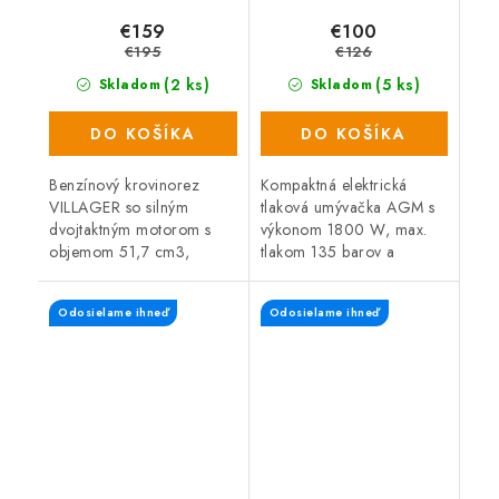
€159
€100
€195
€126
(2 ks)
(5 ks)
Skladom
Skladom
DO KOŠÍKA
DO KOŠÍKA
Benzínový krovinorez
Kompaktná elektrická
VILLAGER so silným
tlaková umývačka AGM s
dvojtaktným motorom s
výkonom 1800 W, max.
objemom 51,7 cm3,
tlakom 135 barov a
záberom kosenia čepeľou
prietokom vody 360
25,5 cm, záber kosenia
l/hodinu je ideálna pri
Odosielame ihneď
Odosielame ihneď
strunou 45 cm, s "bike"
čistení povrchových
rukoväťou s
nečistôt z ručného
ergonomickými...
náradia,...