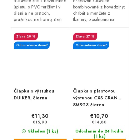
Rukavice šité z bavlneného
Pracovné rukavice
úpletu, s PVC terčíkmi v
kombinované z hovädziny;
dlani a na prstoch,
chrbát a manžeta z
pružinkou na hornej časti
tkaniny; zosilnenie na
zápästia, bez manžety.
dlani, palci a ukazováku
(stupeň ochrany proti
28 %
27 %
porezaniu 3).
Odosielame ihneď
Odosielame ihneď
Čiapka s výstuhou
Čiapka s plastovou
DUIKER, čierna
výstuhou CXS CRAN
SM923 čierna
€11,30
€10,70
€15,90
€14,80
(1 ks)
Skladom
Odoslanie do 24 hodín
(1 ks)