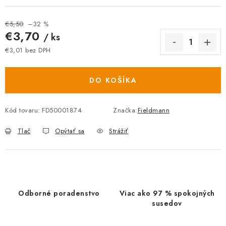
€5,50
–32 %
€3,70
/ ks
€3,01 bez DPH
Jednotková cena:
DO KOŠÍKA
Kód tovaru:
FD50001874
Značka:
Fieldmann
Tlač
Opýtať sa
Strážiť
Odborné poradenstvo
Viac ako 97 % spokojných
susedov