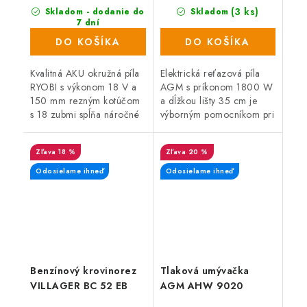
(3 ks)
Skladom - dodanie do
Skladom
7 dní
(558 ks)
DO KOŠÍKA
DO KOŠÍKA
Kvalitná AKU okružná píla
Elektrická reťazová píla
RYOBI s výkonom 18 V a
AGM s príkonom 1800 W
150 mm rezným kotúčom
a dĺžkou lišty 35 cm je
s 18 zubmi spĺňa náročné
výborným pomocníkom pri
požiadavky remeselníkov a
príprave palivového dreva,
domácich majstrov na
údržbe záhrady alebo
18 %
20 %
kvalitu a vysoký výkon,...
tesárskych a stavebných
prácach...
Odosielame ihneď
Odosielame ihneď
Benzínový krovinorez
Tlaková umývačka
VILLAGER BC 52 EB
AGM AHW 9020