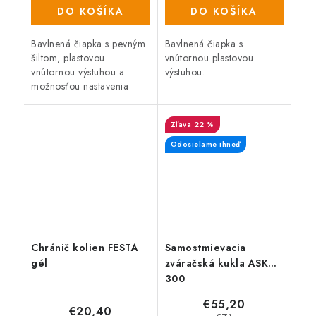
DO KOŠÍKA
DO KOŠÍKA
Bavlnená čiapka s pevným
Bavlnená čiapka s
šiltom, plastovou
vnútornou plastovou
vnútornou výstuhou a
výstuhou.
možnosťou nastavenia
veľkosti pomocou suchého
zipsu.
22 %
Odosielame ihneď
Chránič kolien FESTA
Samostmievacia
gél
zváračská kukla ASK
300
€55,20
€20,40