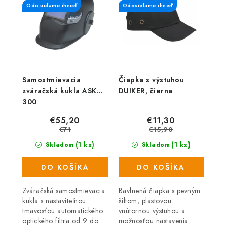
Odosielame ihneď
Odosielame ihneď
Samostmievacia
Čiapka s výstuhou
zváračská kukla ASK
DUIKER, čierna
300
€55,20
€11,30
€71
€15,90
(1 ks)
(1 ks)
Skladom
Skladom
DO KOŠÍKA
DO KOŠÍKA
Zváračská samostmievacia
Bavlnená čiapka s pevným
kukla s nastaviteľnou
šiltom, plastovou
tmavosťou automatického
vnútornou výstuhou a
optického filtra od 9 do
možnosťou nastavenia