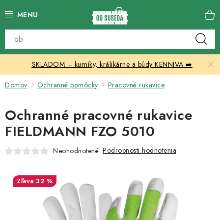
Prejsť
na
obsah
Katalóg produktov
SKLADOM – kurníky, králikárne a búdy KENNIVA ➡️
Skleníky
Domov
Ochranné pomôcky
Pracovné rukavice
Nábytok
Ochranné pracovné rukavice
Chovateľské potreby
FIELDMANN FZO 5010
Prístrešky
Podrobnosti hodnotenia
Neohodnotené
Vonkajšia dlažba
32 %
Kontakty