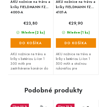
AKU nožnice na trávu a
AKU nožnice na trávu a
kríky FIELDMANN FZN
kríky FIELDMANN FZN
4000-A
4101-A
€23,80
€29,90
(2 ks)
(1 ks)
Skladom
Skladom
DO KOŠÍKA
DO KOŠÍKA
AKU nožnice na trávu a
AKU nožnice na trávu a
kríky s batériou Li-Ion 1
kríky s batériou Li-Ion 1
300 mAh pre
500 mAh a otočnou
zastrihávanie konárov do
rukoväťou pre
priemeru 10 mm a 7 cm
zastrihávanie konárov do
lištou pre úpravu
priemeru 10 mm a 8 cm
okrasných trávnikov.
lištou pre úpravu
okrasných trávnikov.
Podobné produkty
50 %
29 %