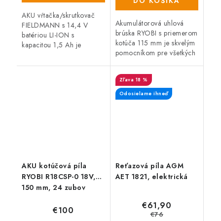
DO KOŠÍKA
AKU vŕtačka/skrutkovač
Akumulátorová uhlová
FIELDMANN s 14,4 V
brúska RYOBI s priemerom
batériou LI-ION s
kotúča 115 mm je skvelým
kapacitou 1,5 Ah je
pomocníkom pre všetkých
skvelým pomocníkom pre
domácich majstrov a
všetkých domácich
remeselníkov. Tento model
majstrov a remeselníkov.
18 %
patrí do radu One Plus™ a
Tento model je dodávaný
je...
vrátane...
Odosielame ihneď
AKU kotúčová píla
Reťazová píla AGM
RYOBI R18CSP-0 18V,
AET 1821, elektrická
150 mm, 24 zubov
€61,90
€100
€76