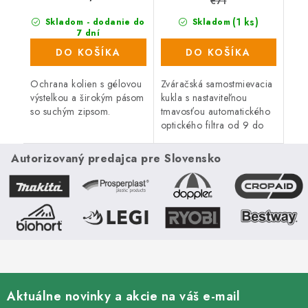
€71
(1 ks)
Skladom - dodanie do
Skladom
7 dní
(7 ks)
DO KOŠÍKA
DO KOŠÍKA
Ochrana kolien s gélovou
Zváračská samostmievacia
výstelkou a širokým pásom
kukla s nastaviteľnou
so suchým zipsom.
tmavosťou automatického
optického filtra od 9 do
13. Vyhovuje norme EN
166, EN 175, EN 379.
Autorizovaný predajca pre Slovensko
Aktuálne novinky a akcie na váš e-mail