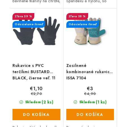
bavlnené tkaniny na chrbte,
Spandexu a nylonu, so
s bavlnenou vystuženou
zosilnením z hovädzej
manžetou, celokoženými
štiepenky v dlani a na
59 %
38 %
palcami a ukazovákmi a
prstoch a odolnosťou proti
prekrytými...
prerezu kategórie E.
Odosielame ihneď
Odosielame ihneď
Rukavice s PVC
Zosilnené
terčíkmi BUSTARD
kombinované rukavice
BLACK, čierne veľ. 11
ISSA 7104
€1,10
€3
€2,70
€4,90
(2 ks)
(1 ks)
Skladom
Skladom
DO KOŠÍKA
DO KOŠÍKA