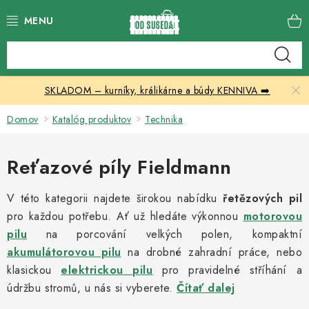
Prejsť
na
obsah
Katalóg produktov
SKLADOM – kurníky, králikárne a búdy KENNIVA ➡️
Skleníky
Domov
Katalóg produktov
Technika
Nábytok
Reťazové píly Fieldmann
Chovateľské potreby
V této kategorii najdete širokou nabídku
řetězových pil
Prístrešky
pro každou potřebu. Ať už hledáte výkonnou
motorovou
pilu
na porcování velkých polen, kompaktní
Vonkajšia dlažba
akumulátorovou pilu
na drobné zahradní práce, nebo
klasickou
elektrickou pilu
pro pravidelné stříhání a
Kontakty
údržbu stromů, u nás si vyberete.
Čítať dalej