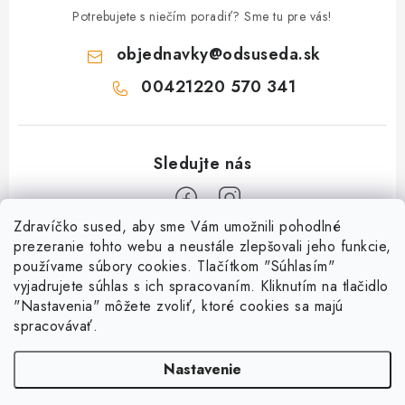
Potrebujete s niečím poradiť? Sme tu pre vás!
objednavky
@
odsuseda.sk
00421220 570 341
Zdravíčko sused, aby sme Vám umožnili pohodlné
Z
prezeranie tohto webu a neustále zlepšovali jeho funkcie,
používame súbory cookies. Tlačítkom "Súhlasím"
á
vyjadrujete súhlas s ich spracovaním. Kliknutím na tlačidlo
O nás
p
"Nastavenia" môžete zvoliť, ktoré cookies sa majú
ä
spracovávať.
Kontakty
Všetko o nákupe
t
História a súčasnosť
Nastavenie
i
Jéža klub
Dokumenty
e
Susedov blog