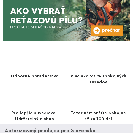
r
v
k
y
v
ý
p
i
s
u
Odborné poradenstvo
Viac ako 97 % spokojných
susedov
Pre lepšie susedstvo -
Tovar nám vráťte pokojne
Udržateľný e-shop
až za 100 dní
Autorizovaný predajca pre Slovensko