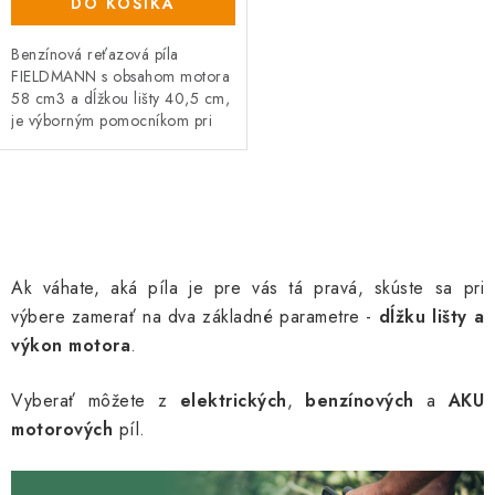
DO KOŠÍKA
Benzínová reťazová píla
FIELDMANN s obsahom motora
58 cm3 a dĺžkou lišty 40,5 cm,
je výborným pomocníkom pri
pílení a odvetvovaní stromov,
rozrezávaní kmeňov, polien a
tiež...
O
v
l
Ak váhate, aká píla je pre vás tá pravá, skúste sa pri
á
výbere zamerať na dva základné parametre -
dĺžku lišty a
d
výkon motora
.
a
c
Vyberať môžete z
elektrických
,
benzínových
a
AKU
i
motorových
píl.
e
p