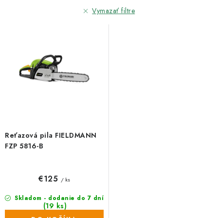
r
e
Vymazať filtre
o
p
d
r
u
o
k
d
t
u
o
k
v
t
o
v
Reťazová pila FIELDMANN
FZP 5816-B
€125
/ ks
Skladom - dodanie do 7 dní
(19 ks)