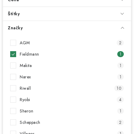
Štítky
Značky
AGM
2
Fieldmann
1
Makita
1
Narex
1
Riwall
10
Ryobi
4
Sheron
1
Scheppach
2
Villager
1