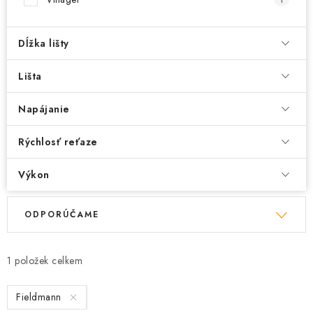
Dĺžka lišty
Lišta
Napájanie
Rýchlosť reťaze
Výkon
V
R
ODPORÚČAME
ý
a
p
d
i
e
1
s
n
Fieldmann
p
i