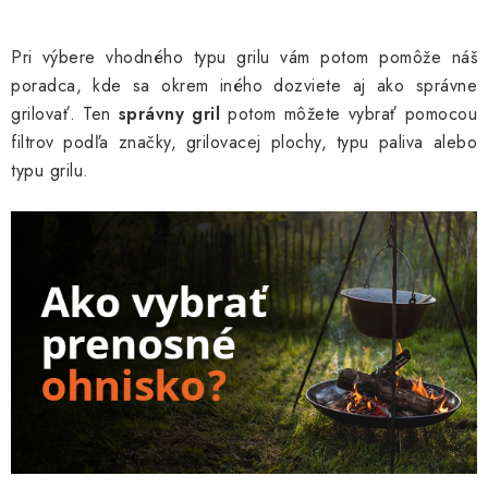
v
l
Pri výbere vhodného typu grilu vám potom pomôže náš
á
poradca, kde sa okrem iného dozviete aj ako správne
d
grilovať. Ten
správny gril
potom môžete vybrať pomocou
a
filtrov podľa značky, grilovacej plochy, typu paliva alebo
c
typu grilu.
i
e
p
r
v
k
y
v
ý
p
i