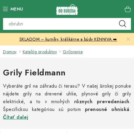
Prejsť
na
obsah
Katalóg produktov
SKLADOM – kurníky, králikárne a búdy KENNIVA ➡️
Skleníky
Domov
Katalóg produktov
Grilovanie
Nábytok
Grily Fieldmann
Chovateľské potreby
Vyberáte gril na záhradu či terasu? V našej širokej ponuke
Prístrešky
nájdete grily na drevené uhlie, plynové grily či grily
elektrické, a to v mnohých
rôznych prevedeniach
.
Vonkajšia dlažba
Špecifickou kategóriou sú potom
prenosné ohniská
.
Čítať dalej
Kontakty