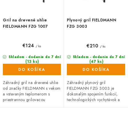
v
t
o
v
Gril na drevené uhlie
Plynový gril FIELDMANN
FIELDMANN FZG 1007
FZG 3003
€124
€210
/ ks
/ ks
Skladom - dodanie do 7 dní
Skladom - dodanie do 7 dní
(13 ks)
(47 ks)
DO KOŠÍKA
DO KOŠÍKA
Záhradný gril na drevené uhlie
Záhradný plynový gril
od značky FIELDMANN s vekom
FIELDMANN FZG 3003 je
a vstavaným teplomerom s
dokonalým spojením funkcií,
priestrannou grilovacou
technologických vychytávok a
plochou a veľkým odkladacím
pekného dizajnu. Je ideálnou
priestorom. Inteligentný systém
voľbou pre milovníkov
regulácie...
grilovania, ktorí dokážu...
O