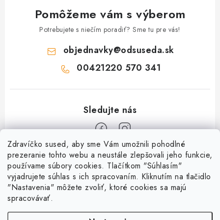
Pomôžeme vám s výberom
Potrebujete s niečím poradiť? Sme tu pre vás!
objednavky
@
odsuseda.sk
00421220 570 341
Zdravíčko sused, aby sme Vám umožnili pohodlné
Z
prezeranie tohto webu a neustále zlepšovali jeho funkcie,
používame súbory cookies. Tlačítkom "Súhlasím"
á
vyjadrujete súhlas s ich spracovaním. Kliknutím na tlačidlo
O nás
p
"Nastavenia" môžete zvoliť, ktoré cookies sa majú
ä
spracovávať.
Kontakty
Všetko o nákupe
t
História a súčasnosť