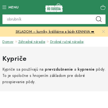
Prejsť
na
obsah
Katalóg produktov
SKLADOM – kurníky, králikárne a búdy KENNIVA ➡️
Skleníky
Domov
Záhradné náradie
Drobné ručné náradie
Nábytok
Kypriče
Chovateľské potreby
Kypriče sa používajú na
prevzdušnenie
a
kyprenie
pôdy.
Prístrešky
To je spoločne s hnojením základom pre dobré
prospievanie pôdy.
Vonkajšia dlažba
Kontakty