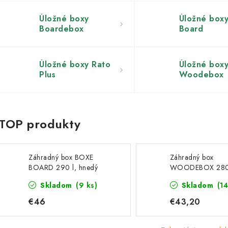
Úložné boxy
Úložné box
Boardebox
Board
Úložné boxy Rato
Úložné box
Plus
Woodebox
Záhradný box BOXE
Záhradný box
BOARD 290 l, hnedý
WOODEBOX 280 
MBBD290
tmavohnedý 116 
Skladom
(9 ks)
Skladom
(14
€46
€43,20