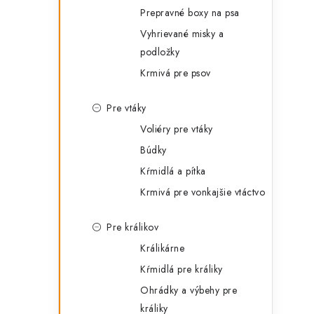
Prepravné boxy na psa
Vyhrievané misky a
podložky
Krmivá pre psov
Pre vtáky
Voliéry pre vtáky
Búdky
Kŕmidlá a pítka
Krmivá pre vonkajšie vtáctvo
Pre králikov
Králikárne
Kŕmidlá pre králiky
Ohrádky a výbehy pre
králiky