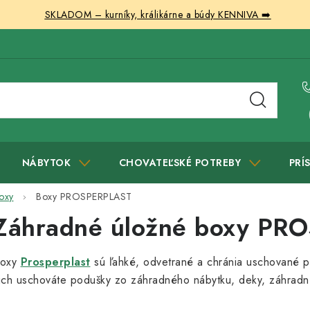
SKLADOM – kurníky, králikárne a búdy KENNIVA ➡️
NÁBYTOK
CHOVATEĽSKÉ POTREBY
PRÍ
oxy
Boxy PROSPERPLAST
Záhradné úložné boxy PR
oxy
Prosperplast
sú ľahké, odvetrané a chránia uschované 
ich uschováte podušky zo záhradného nábytku, deky, záhradné