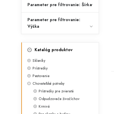
Parameter pre filtrovanie: Šírka
Parameter pre filtrovanie:
t
Výška
K
Preskočiť
Katalóg produktov
kategórie
a
t
Skleníky
Prístrešky
e
Pestovanie
g
Chovateľské potreby
ó
Prístrešky pre zvieratá
r
Odpudzovače živočíchov
i
Krmivá
e