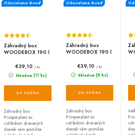
Odosielame ihneď
Odosielame ihneď
Odo
Záhradný box
Zá
Záhradný box
WOODEBOX 190 l
WO
WOODEBOX 190 l
- tmavohnedý 78
- 
- antracit 78 cm
cm
€39,10
€39,10
/ ks
/ ks
(8 ks)
(11 ks)
Skladom
Skladom
DO KOŠÍKA
DO KOŠÍKA
Záhradný box
Veľ
Záhradný box
Prosperplast so
Pro
Prosperplast so
vzhľadom drevených
vzh
vzhľadom drevených
dosiek vám pomôže
dos
dosiek vám pomôže