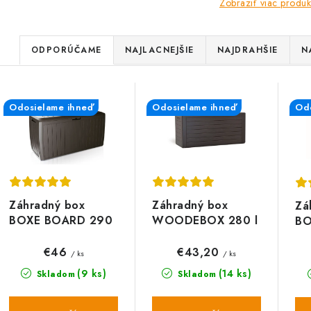
Zobraziť viac produk
R
ODPORÚČAME
NAJLACNEJŠIE
NAJDRAHŠIE
N
a
V
d
Odosielame ihneď
Odosielame ihneď
Odo
ý
e
p
n
i
s
e
Záhradný box
Záhradný box
Zá
p
BOXE BOARD 290
WOODEBOX 280 l
BO
p
l, hnedý MBBD290
- tmavohnedý 116
- 
r
cm
r
cm
€46
€43,20
/ ks
/ ks
o
(9 ks)
(14 ks)
Skladom
Skladom
o
d