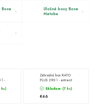
y Boxe
Úložné boxy Boxe
Matuba
y
Záhradný box RATO
l -
PLUS 290 l - antracit
cm
(S433)
 ks)
Skladom
(7 ks)
€46