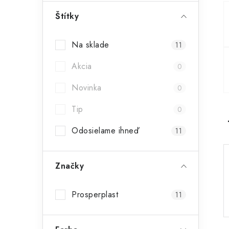
ý
Štítky
p
Na sklade
11
a
Akcia
n
0
e
Novinka
0
l
Tip
0
Odosielame ihneď
11
Značky
Prosperplast
11