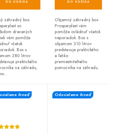
DO KOŠÍKA
DO KOŠÍKA
ký záhradný box
Objemný záhradný box
sperplast so
Prosperplast vám
ľadom drevených
pomôže ovládnuť všetok
iek vám pomôže
neporiadok. Box s
ádnuť všetok
objemom 310 litrov
oriadok. Box s
predstavuje praktického
emom 280 litrov
a ľahko
dstavuje praktického
premiestniteľného
ocníka na záhradu,
pomocníka na záhradu.
su...
sielame ihneď
Odosielame ihneď