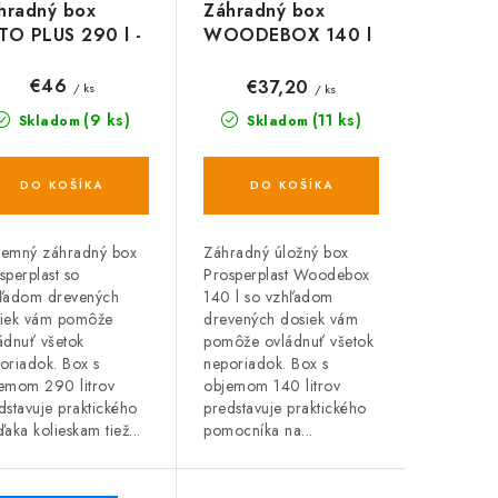
hradný box
Záhradný box
TO PLUS 290 l -
WOODEBOX 140 l
edý
- tmavohnedý 58,5
cm
€46
€37,20
/ ks
/ ks
(9 ks)
(11 ks)
Skladom
Skladom
DO KOŠÍKA
DO KOŠÍKA
emný záhradný box
Záhradný úložný box
sperplast so
Prosperplast Woodebox
ľadom drevených
140 l so vzhľadom
iek vám pomôže
drevených dosiek vám
ádnuť všetok
pomôže ovládnuť všetok
oriadok. Box s
neporiadok. Box s
emom 290 litrov
objemom 140 litrov
dstavuje praktického
predstavuje praktického
ďaka kolieskam tiež...
pomocníka na...