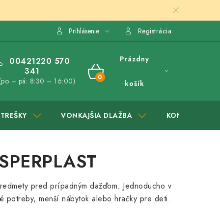
Prihlásenie
Registrácia
Prázdny
00421220 570
341
NÁKUPNÝ
(po – pá: 8:30 – 16:00)
košík
KOŠÍK
STREŠKY
VONKAJŠIA DLAŽBA
KONTAKTY
OSPERPLAST
predmety pred prípadným dažďom. Jednoducho v
 potreby, menší nábytok alebo hračky pre deti.