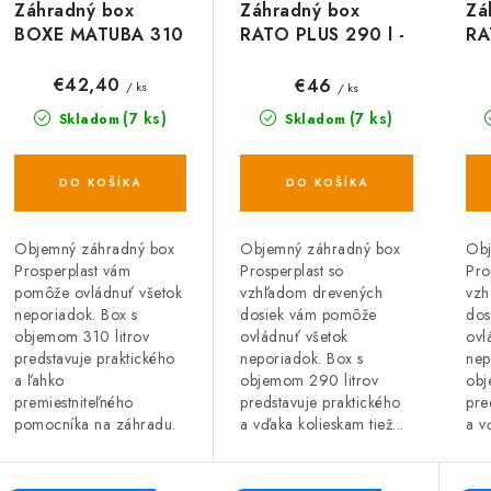
Záhradný box
Zá
Záhradný box
BOXE MATUBA 310
RA
RATO PLUS 290 l -
l, hnedý
hn
antracit (S433)
€42,40
€46
/ ks
/ ks
(7 ks)
(7 ks)
Skladom
Skladom
DO KOŠÍKA
DO KOŠÍKA
Objemný záhradný box
Obj
Objemný záhradný box
Prosperplast vám
Pro
Prosperplast so
pomôže ovládnuť všetok
vzh
vzhľadom drevených
neporiadok. Box s
dos
dosiek vám pomôže
objemom 310 litrov
ovl
ovládnuť všetok
predstavuje praktického
nep
neporiadok. Box s
a ľahko
obj
objemom 290 litrov
premiestniteľného
pre
predstavuje praktického
pomocníka na záhradu.
a v
a vďaka kolieskam tiež...