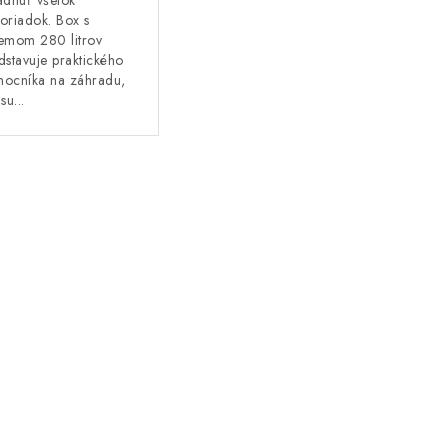
ádnuť všetok
oriadok. Box s
emom 280 litrov
dstavuje praktického
ocníka na záhradu,
su...