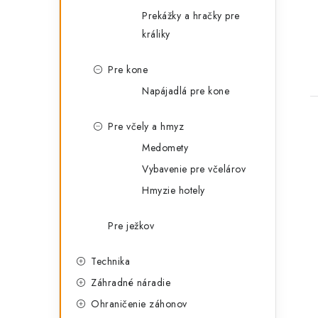
Prekážky a hračky pre
králiky
Pre kone
Napájadlá pre kone
Pre včely a hmyz
Medomety
Vybavenie pre včelárov
Hmyzie hotely
l
Pre ježkov
Technika
Záhradné náradie
Ohraničenie záhonov
i