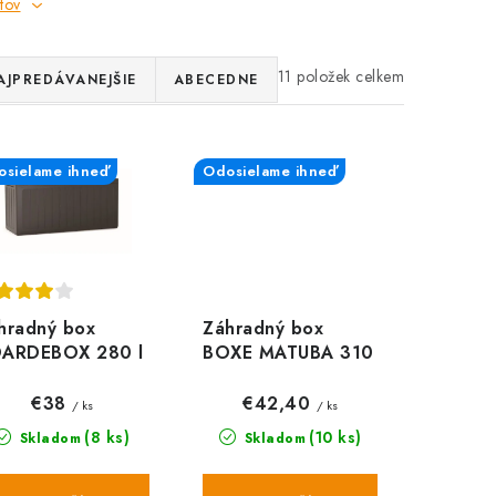
tov
11
AJPREDÁVANEJŠIE
ABECEDNE
sielame ihneď
Odosielame ihneď
hradný box
Záhradný box
ARDEBOX 280 l
BOXE MATUBA 310
tmavohnedý 116
l, antracit
€38
€42,40
/ ks
/ ks
(8 ks)
(10 ks)
Skladom
Skladom