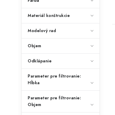
Farba
Materiál konštrukcie
Modelový rad
Objem
Odklápanie
i
Parameter pre filtrovanie:
Hĺbka
Parameter pre filtrovanie:
Objem