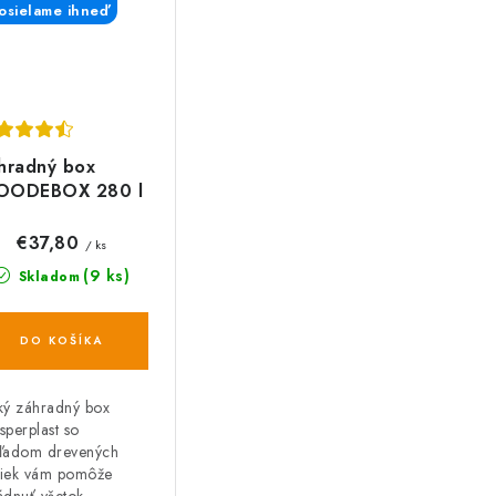
sielame ihneď
hradný box
ODEBOX 280 l
antracit 116 cm
€37,80
/ ks
(9 ks)
Skladom
DO KOŠÍKA
ký záhradný box
sperplast so
ľadom drevených
iek vám pomôže