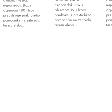
ovládnuť všetok
ovl
ovládnuť všetok
neporiadok. Box s
nep
neporiadok. Box s
objemom 190 litrov
obj
objemom 190 litrov
predstavuje praktického
pre
predstavuje praktického
pomocníka na záhradu,
pom
pomocníka na záhradu,
terasu alebo...
tera
terasu alebo...
O
v
á
d
a
c