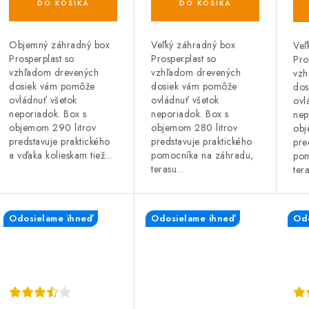
d
DO KOŠÍKA
DO KOŠÍKA
u
u
k
k
Objemný záhradný box
Veľký záhradný box
Veľ
Prosperplast so
Prosperplast so
Pro
t
vzhľadom drevených
vzhľadom drevených
vzh
dosiek vám pomôže
dosiek vám pomôže
dos
o
o
ovládnuť všetok
ovládnuť všetok
ovl
neporiadok. Box s
neporiadok. Box s
nep
v
v
objemom 290 litrov
objemom 280 litrov
obj
predstavuje praktického
predstavuje praktického
pre
a vďaka kolieskam tiež...
pomocníka na záhradu,
pom
terasu...
tera
Odosielame ihneď
Odosielame ihneď
Odo