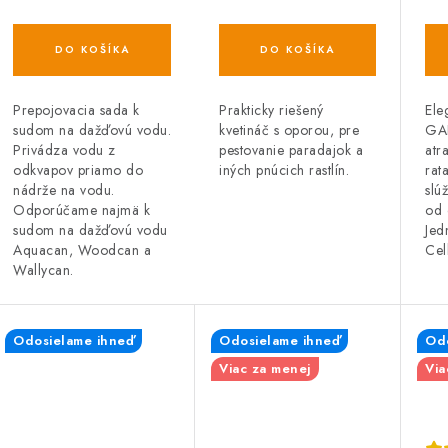
29,5 cm
DO KOŠÍKA
DO KOŠÍKA
Prakticky riešený
Ele
Prepojovacia sada k
kvetináč s oporou, pre
GA
sudom na dažďovú vodu.
pestovanie paradajok a
atr
Privádza vodu z
iných pnúcich rastlín.
rat
odkvapov priamo do
slú
nádrže na vodu.
od 
Odporúčame najmä k
Jed
sudom na dažďovú vodu
Cel
Aquacan, Woodcan a
Wallycan.
Odosielame ihneď
Odosielame ihneď
Odo
Viac za menej
Via