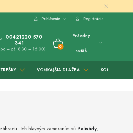
Prihlásenie
Registrácia
Prázdny
00421220 570
341
NÁKUPNÝ
(po – pá: 8:30 – 16:00)
košík
KOŠÍK
STREŠKY
VONKAJŠIA DLAŽBA
KONTAKTY
a záhradu. Ich hlavným zameraním sú
Palisády
,