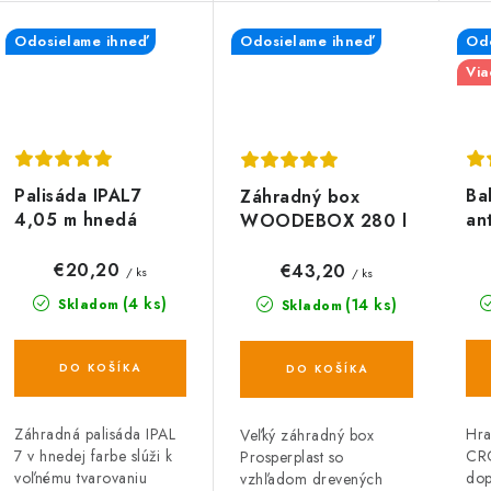
Odosielame ihneď
Odosielame ihneď
Odo
Via
Palisáda IPAL7
Ba
Záhradný box
4,05 m hnedá
an
WOODEBOX 280 l
- tmavohnedý 116
cm
€20,20
€43,20
/ ks
/ ks
(4 ks)
(14 ks)
Skladom
Skladom
DO KOŠÍKA
DO KOŠÍKA
Záhradná palisáda IPAL
Hra
Veľký záhradný box
7 v hnedej farbe slúži k
CR
Prosperplast so
voľnému tvarovaniu
dop
vzhľadom drevených