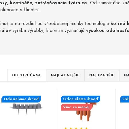
oxy
,
kvetináče
,
zatrávňovacie tvárnice
. Od samotného zač
olupráce s klientmi.
énu) je na rozdiel od všeobecnej mienky technológie
šetrná 
iálov
vyrába výrobky, ktoré sa vyznačujú
vysokou odolnosťo
R
ODPORÚČAME
NAJLACNEJŠIE
NAJDRAHŠIE
NA
a
V
d
Odosielame ihneď
Odosielame ihneď
Odo
ý
e
Viac za menej
p
n