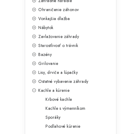
Záhradné náradie
Ohraničenie záhonov
Vonkajšia dlažba
Nábytok
Zavlažovanie záhrady
Starostlivosť o trávnik
Bazény
Grilovanie
Lisy, drviče a lúpačky
Ostatné vybavenie záhrady
Kachle a kúrenie
Krbové kachle
Kachle s výmenníkom
Sporáky
Podlahové kúrenie