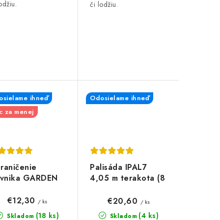
lodžiu.
či lodžiu.
sielame ihneď
Odosielame ihneď
c za menej
raničenie
Palisáda IPAL7
ávnika GARDEN
4,05 m terakota (8
RDER hnedé 3,9
ks)
€12,30
€20,60
/ ks
/ ks
(18 ks)
(4 ks)
Skladom
Skladom