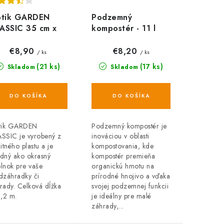
ôtik GARDEN
Podzemný
ASSIC 35 cm x
kompostér - 11 l
2 m, hnedá (7 ks)
€8,90
€8,20
/ ks
/ ks
(21 ks)
(17 ks)
Skladom
Skladom
DO KOŠÍKA
DO KOŠÍKA
tik GARDEN
Podzemný kompostér je
SSIC je vyrobený z
inováciou v oblasti
litného plastu a je
kompostovania, kde
dný ako okrasný
kompostér premieňa
lnok pre vaše
organickú hmotu na
dzáhradky či
prírodné hnojivo a vďaka
rady. Celková dĺžka
svojej podzemnej funkcii
3,2 m.
je ideálny pre malé
záhrady,...