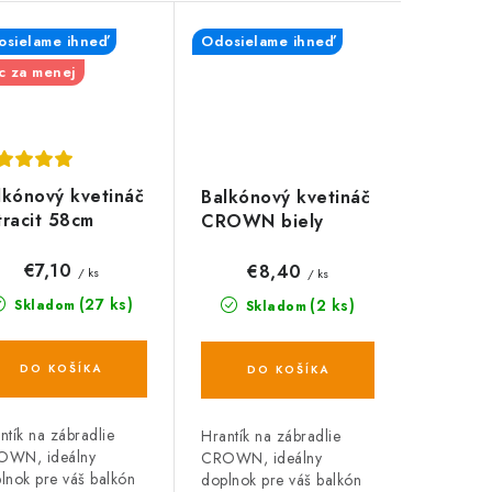
sielame ihneď
Odosielame ihneď
c za menej
lkónový kvetináč
Balkónový kvetináč
tracit 58cm
CROWN biely
58cm
€7,10
€8,40
/ ks
/ ks
(27 ks)
(2 ks)
Skladom
Skladom
DO KOŠÍKA
DO KOŠÍKA
ntík na zábradlie
Hrantík na zábradlie
OWN, ideálny
CROWN, ideálny
lnok pre váš balkón
doplnok pre váš balkón