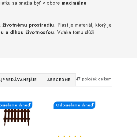
iatku sa snažia byť v obore
maximálne
k životnému prostrediu
. Plast je materiál, ktorý je
u a dlhou životnosťou
. Vďaka tomu slúži
47
JPREDÁVANEJŠIE
ABECEDNE
sielame ihneď
Odosielame ihneď