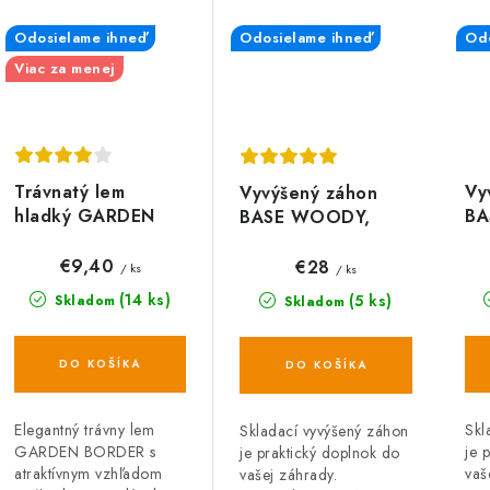
Odosielame ihneď
Odosielame ihneď
Odo
Viac za menej
Trávnatý lem
Vy
Vyvýšený záhon
hladký GARDEN
BA
BASE WOODY,
BORDER sivý
hn
antracit 75 x 75 x
kamenný 3,9 m
25
25 cm
€9,40
€28
/ ks
/ ks
(14 ks)
(5 ks)
Skladom
Skladom
DO KOŠÍKA
DO KOŠÍKA
Elegantný trávny lem
Skl
Skladací vyvýšený záhon
GARDEN BORDER s
je 
je praktický doplnok do
atraktívnym vzhľadom
vaš
vašej záhrady.