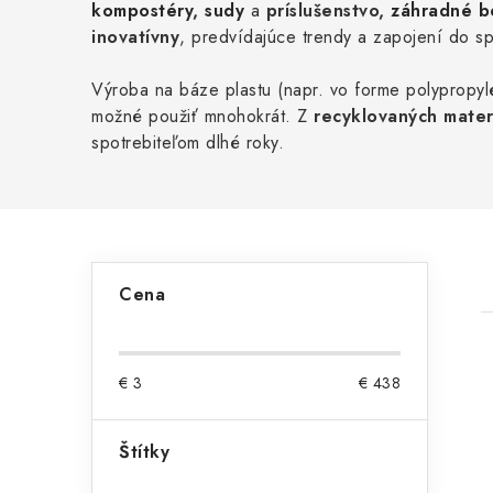
kompostéry
,
sudy
a
príslušenstvo,
záhradné
b
inovatívny
, predvídajúce trendy a zapojení do sp
Výroba na báze plastu (napr. vo forme polypropyl
možné použiť mnohokrát. Z
recyklovaných mater
spotrebiteľom dlhé roky.
B
Cena
o
č
€
3
€
438
n
ý
Štítky
i
p