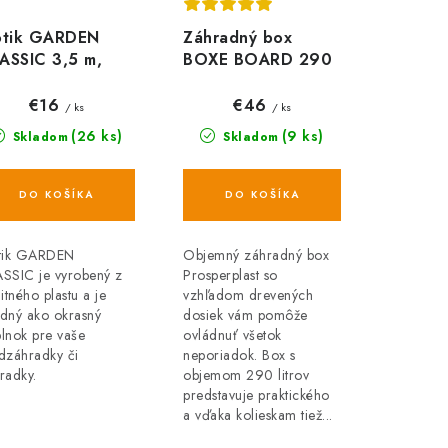
ôtik GARDEN
Záhradný box
ASSIC 3,5 m,
BOXE BOARD 290
avo hnedý
l, hnedý MBBD290
€16
€46
/ ks
/ ks
(26 ks)
(9 ks)
Skladom
Skladom
DO KOŠÍKA
DO KOŠÍKA
tik GARDEN
Objemný záhradný box
SSIC je vyrobený z
Prosperplast so
litného plastu a je
vzhľadom drevených
dný ako okrasný
dosiek vám pomôže
lnok pre vaše
ovládnuť všetok
dzáhradky či
neporiadok. Box s
radky.
objemom 290 litrov
predstavuje praktického
a vďaka kolieskam tiež...