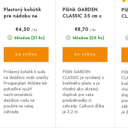
Plastový kohútik
Plôtik GARDEN
Pl
pre nádobu na
CLASSIC 35 cm x
CL
dažďovú vodu
3,2 m terakota (7
3,
CANTAP1
ks)
€4,50
€8,70
/ ks
/ ks
(21 ks)
(26 ks)
Skladom
Skladom
DO KOŠÍKA
DO KOŠÍKA
Prídavný kohútik k sudu
Plôtik GARDEN
Plô
na dažďovú vodu značky
CLASSIC je vyrobený z
CLA
Prosperplast. Môžete tak
kvalitného plastu a je
kva
pohodlne využiť
vhodný ako okrasný
vho
nazhromaždenú
doplnok pre vaše
dop
dažďovú vodu na
predzáhradky či
pre
použitie na vašej
záhrady. Celková dĺžka
záh
záhrade.
je 3,2 m.
je 