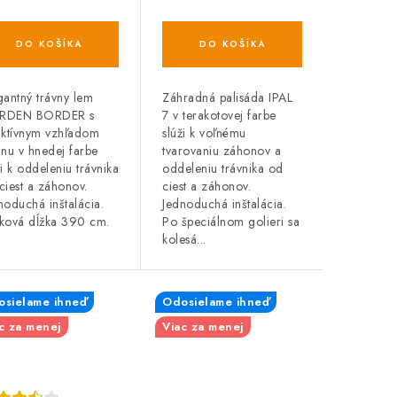
DO KOŠÍKA
DO KOŠÍKA
gantný trávny lem
Záhradná palisáda IPAL
RDEN BORDER s
7 v terakotovej farbe
aktívnym vzhľadom
slúži k voľnému
anu v hnedej farbe
tvarovaniu záhonov a
ži k oddeleniu trávnika
oddeleniu trávnika od
ciest a záhonov.
ciest a záhonov.
noduchá inštalácia.
Jednoduchá inštalácia.
ková dĺžka 390 cm.
Po špeciálnom golieri sa
kolesá...
sielame ihneď
Odosielame ihneď
c za menej
Viac za menej