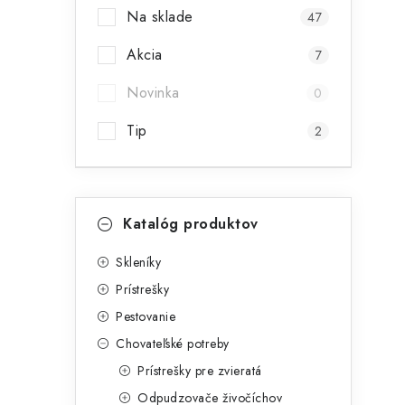
Na sklade
47
a
Akcia
n
7
e
Novinka
0
l
Tip
2
K
Preskočiť
Katalóg produktov
kategórie
a
t
t
Skleníky
Prístrešky
e
Pestovanie
g
Chovateľské potreby
ó
Prístrešky pre zvieratá
r
Odpudzovače živočíchov