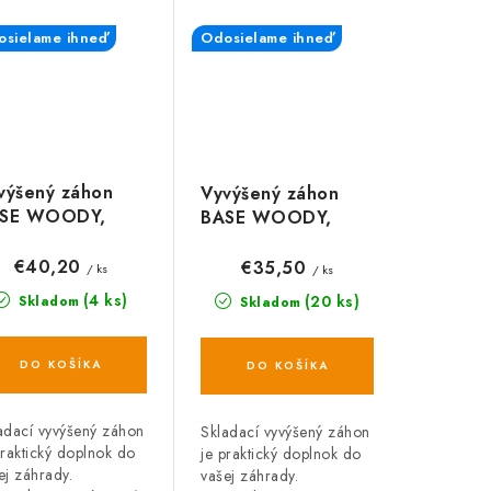
sielame ihneď
Odosielame ihneď
výšený záhon
Vyvýšený záhon
SE WOODY,
BASE WOODY,
edá 149 x 75 x
hnedý 148 x 129 x
 cm
25 cm
€40,20
€35,50
/ ks
/ ks
(4 ks)
(20 ks)
Skladom
Skladom
DO KOŠÍKA
DO KOŠÍKA
adací vyvýšený záhon
Skladací vyvýšený záhon
praktický doplnok do
je praktický doplnok do
ej záhrady.
vašej záhrady.