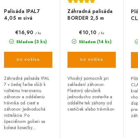
i
s
e
Palisáda IPAL7
Záhradná palisáda
Pl
p
4,05 m sivá
BORDER 2,5 m
CL
p
terakota, (10 ks)
tm
r
r
€16,90
€10,10
/ ks
/ ks
o
(3 ks)
(14 ks)
Skladom
Skladom
o
d
d
DO KOŠÍKA
DO KOŠÍKA
u
u
k
k
Záhradná palisáda IPAL
Vhodný pomocník pri
Plô
7 v šedej farbe slúži k
zakladaní záhonov.
CLA
t
voľnému tvarovaniu
Plastový obrubník
kva
záhonov a oddeleniu
jednoducho zostavíte a
vho
o
o
trávnika od ciest a
oddelíte tak záhony od
dop
záhonov. Jednoduchá
cestičiek alebo trávnikov.
pre
v
v
inštalácia. Po
záh
špeciálnom golieri sa
kolesá kosačky...