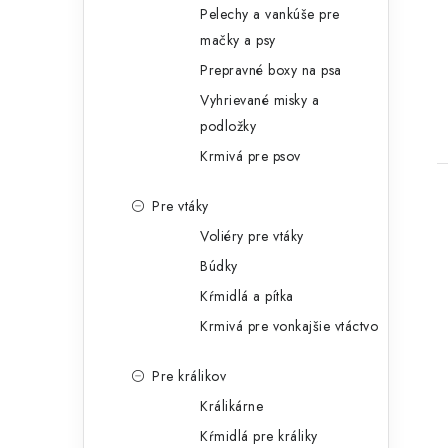
Pelechy a vankúše pre
mačky a psy
Prepravné boxy na psa
Vyhrievané misky a
podložky
Krmivá pre psov
Pre vtáky
Voliéry pre vtáky
Búdky
Kŕmidlá a pítka
Krmivá pre vonkajšie vtáctvo
Pre králikov
Králikárne
Kŕmidlá pre králiky