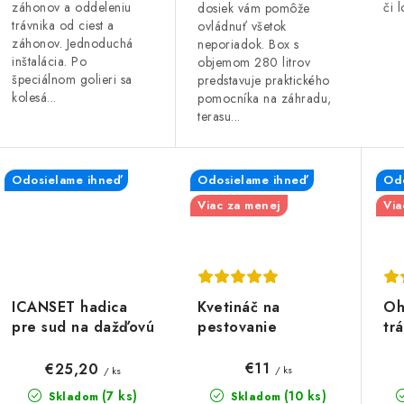
záhonov a oddeleniu
či 
dosiek vám pomôže
trávnika od ciest a
ovládnuť všetok
záhonov. Jednoduchá
neporiadok. Box s
inštalácia. Po
objemom 280 litrov
špeciálnom golieri sa
predstavuje praktického
kolesá...
pomocníka na záhradu,
terasu...
Odosielame ihneď
Odosielame ihneď
Odo
Viac za menej
Via
Kvetináč na
Oh
ICANSET hadica
pestovanie
tr
pre sud na dažďovú
paradajok a iných
BO
vodu
popínavých rastlín,
m
€11
€25,20
/ ks
/ ks
TOMATO GROWER
(10 ks)
(7 ks)
Skladom
Skladom