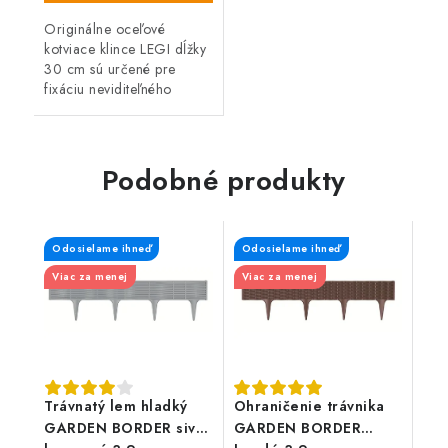
Originálne oceľové
kotviace klince LEGI dĺžky
30 cm sú určené pre
fixáciu neviditeľného
obrubníku alebo k
ukotveniu zatrávňovacích
dlažieb.
Podobné produkty
Odosielame ihneď
Odosielame ihneď
Viac za menej
Viac za menej
Trávnatý lem hladký
Ohraničenie trávnika
GARDEN BORDER sivý
GARDEN BORDER