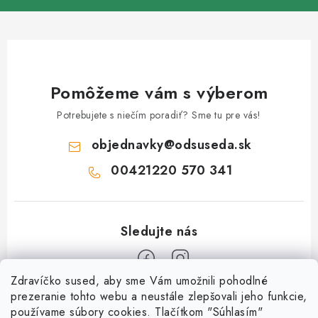
Pomôžeme vám s výberom
Potrebujete s niečím poradiť? Sme tu pre vás!
objednavky
@
odsuseda.sk
00421220 570 341
Zdravíčko sused, aby sme Vám umožnili pohodlné
Z
prezeranie tohto webu a neustále zlepšovali jeho funkcie,
používame súbory cookies. Tlačítkom "Súhlasím"