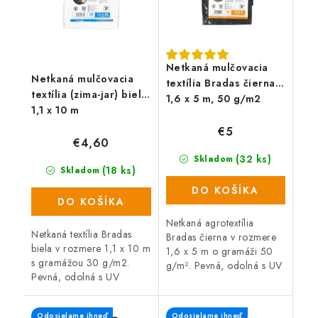
Netkaná mulčovacia
Netkaná mulčovacia
textília Bradas čierna,
textília (zima-jar) biela,
1,6 x 5 m, 50 g/m2
1,1 x 10 m
€5
€4,60
(32 ks)
Skladom
(18 ks)
Skladom
DO KOŠÍKA
DO KOŠÍKA
Netkaná agrotextília
Netkaná textília Bradas
Bradas čierna v rozmere
biela v rozmere 1,1 x 10 m
1,6 x 5 m o gramáži 50
s gramážou 30 g/m2.
g/m². Pevná, odolná s UV
Pevná, odolná s UV
ochranou vyrobená z PP
ochranou vyrobená z PP
materiálu. Vďaka svojim
materiálu. Vďaka svojim
jedinečným vlastnostiam
Odosielame ihneď
Odosielame ihneď