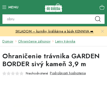
Prejsť
na
obsah
Katalóg produktov
SKLADOM – kurníky, králikárne a búdy KENNIVA ➡️
Skleníky
Domov
Ohraničenie záhonov
Lemy trávnika
Nábytok
Ohraničenie trávnika GARDEN
Chovateľské potreby
BORDER sivý kameň 3,9 m
Prístrešky
Podrobnosti hodnotenia
Neohodnotené
Vonkajšia dlažba
Kontakty