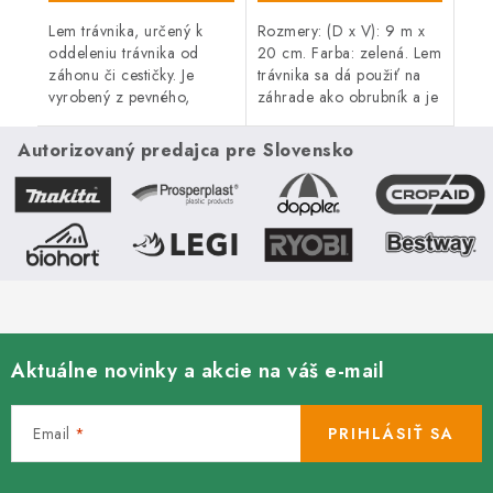
Lem trávnika, určený k
Rozmery: (D x V): 9 m x
oddeleniu trávnika od
20 cm. Farba: zelená. Lem
záhonu či cestičky. Je
trávnika sa dá použiť na
vyrobený z pevného,
záhrade ako obrubník a je
odolného plastu. Výška 16
vhodný na oddelenie
cm, dĺžka 5,8 m, zelená
vášho záhona od trávnatej
Autorizovaný predajca pre Slovensko
farba, 10 ks v balení.
plochy alebo chodníka.
Aktuálne novinky a akcie na váš e-mail
Email
PRIHLÁSIŤ SA