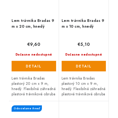
Lem trávnika Bradas 9
Lem trávnika Bradas 9
m x 20 cm, hnedý
m x 10 cm, hnedý
€9,60
€5,10
Dočasne nedostupné
Dočasne nedostupné
DETAIL
DETAIL
Lem trávnika Bradas
Lem trávnika Bradas
plastový 20 cm x 9 m,
plastový 10 cm x 9 m,
hnedý. Flexibilná záhradná
hnedý. Flexibilná záhradná
plastová trávniková obruba
plastová trávniková obruba
s dlhou životnosťou. Na
s dlhou životnosťou. Na
lemovanie trávnikových
lemovanie trávnikových
Odosielame ihneď
okrajov a záhonov.
okrajov a záhonov.