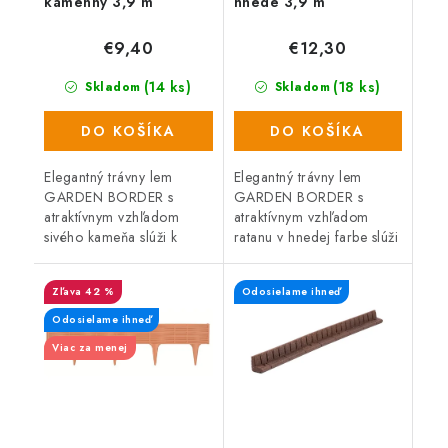
kamenný 3,9 m
hnedé 3,9 m
€9,40
€12,30
(14 ks)
(18 ks)
Skladom
Skladom
DO KOŠÍKA
DO KOŠÍKA
Elegantný trávny lem
Elegantný trávny lem
GARDEN BORDER s
GARDEN BORDER s
atraktívnym vzhľadom
atraktívnym vzhľadom
sivého kameňa slúži k
ratanu v hnedej farbe slúži
oddeleniu trávnika od ciest
k oddeleniu trávnika od
a záhonov. Jednoduchá
ciest a záhonov.
42 %
Odosielame ihneď
inštalácia. Celková dĺžka
Jednoduchá inštalácia.
390 cm.
Celková dĺžka 390 cm.
Odosielame ihneď
Viac za menej