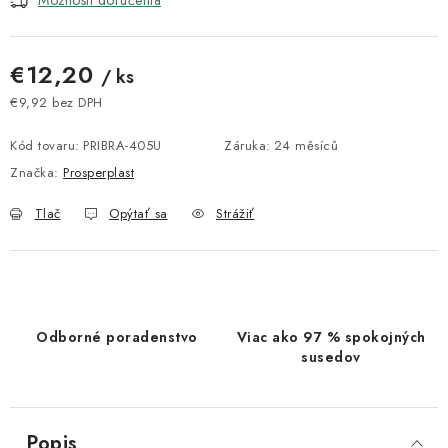
Možnosti doručenia
€12,20
/ ks
€9,92 bez DPH
Jednotková cena:
Kód tovaru:
PRIBRA-405U
Záruka
:
24 měsíců
Značka:
Prosperplast
Tlač
Opýtať sa
Strážiť
Odborné poradenstvo
Viac ako 97 % spokojných
susedov
Popis