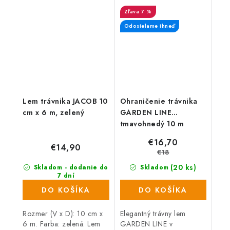
oddelenie trávnikov,
pomôže vám jednoducho
7 %
záhonov, záhradných ciest
oddeliť trávnatú plochu od
alebo miest na...
záhonov.
Odosielame ihneď
Lem trávnika JACOB 10
Ohraničenie trávnika
cm x 6 m, zelený
GARDEN LINE
tmavohnedý 10 m
€16,70
€14,90
€18
(20 ks)
Skladom - dodanie do
Skladom
7 dní
(674 ks)
DO KOŠÍKA
DO KOŠÍKA
Rozmer (V x D): 10 cm x
Elegantný trávny lem
6 m. Farba: zelená. Lem
GARDEN LINE v