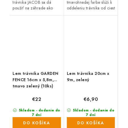
trávnika JACOB sa dá
tmavohnedej farbe slúži k
použiť na záhrade ako
oddeleniu trávnika od ciest
neviditeľní obrubník,
a záhonov. Jednoduchá
pomôže Vám jednoducho
inštalácia. Celková dĺžka
oddeliť trávnatú plochu od
1000 cm.
záhonov.
Lem trávnika GARDEN
Lem trávnika 20cm x
FENCE 16cm x 5,8m,
9m, zelený
tmavo zelený (10ks)
€22
€6,90
Skladom - dodanie do
Skladom - dodanie do
7 dní
7 dní
(792 ks)
(>1000 ks)
DO KOŠÍKA
DO KOŠÍKA