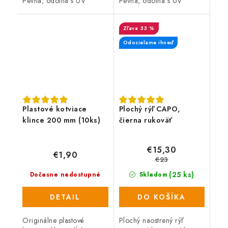
Pevná, odolná s UV
Pevná, odolná s UV
ochranou vyrobená z PP
ochranou vyrobená z PP
materiálu. Vďaka svojim
materiálu. Vďaka svojim
33 %
jedinečným vlastnostiam
jedinečným vlastnostiam
má široké...
má široké...
Odosielame ihneď
Plastové kotviace
Plochý rýľ CAPO,
klince 200 mm (10ks)
čierna rukoväť
€15,30
€1,90
€23
(25 ks)
Dočasne nedostupné
Skladom
DETAIL
DO KOŠÍKA
Originálne plastové
Plochý naostrený rýľ