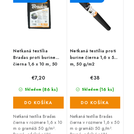
jedinečným vlastnostiam
má široké...
má široké...
Netkaná textília
Netkaná textília proti
Bradas proti burine
burine čierna 1,6 x 50
čierna 1,6 x 10 m, 50
m, 50 g/m2
g/m2
€7,20
€38
(86 ks)
(16 ks)
Skladom
Skladom
DO KOŠÍKA
DO KOŠÍKA
Netkaná textília Bradas
Netkaná textília Bradas
čierna v rozmere 1,6 x 10
čierna v rozmere 1,6 x 50
m o gramáži 50 g/m².
m o gramáži 50 g/m².