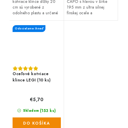
kotviace klince dĺžky 20
CAPO s hlavou v šírke
cm sú vyrobené z
195 mm z ultra silnej
odolného plastu a určené
fínskej ocele a
pre fixáciu neviditeľného
ergonomicky upravenou
obrubníku alebo k
čiernou rukoväťou.
Odosielame ihneď
ukotveniu zatrávňovacích
dlažieb.
Oceľové kotviace
klince LEGI (10 ks)
€5,70
(153 ks)
Skladom
DO KOŠÍKA