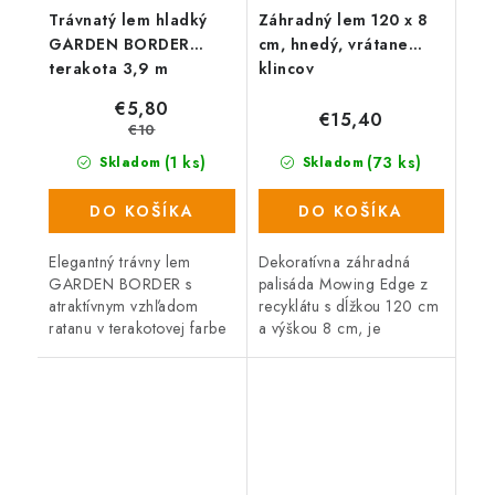
Trávnatý lem hladký
Záhradný lem 120 x 8
GARDEN BORDER
cm, hnedý, vrátane
terakota 3,9 m
klincov
€5,80
€15,40
€10
(1 ks)
(73 ks)
Skladom
Skladom
DO KOŠÍKA
DO KOŠÍKA
Elegantný trávny lem
Dekoratívna záhradná
GARDEN BORDER s
palisáda Mowing Edge z
atraktívnym vzhľadom
recyklátu s dĺžkou 120 cm
ratanu v terakotovej farbe
a výškou 8 cm, je
slúži k oddeleniu trávnika
perfektná pre oddelenie
od ciest a záhonov.
trávnikov, záhonov,
Jednoduchá inštalácia.
záhradných ciest alebo
Celková dĺžka 390 cm.
miest na odpočinok na...