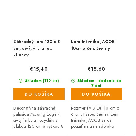
Záhradný lem 120 x 8
Lem trávnika JACOB
cm, sivý, vrátane
10cm x 6m, čierny
klincov
€15,40
€15,60
(112 ks)
Skladom
Skladom - dodanie do
7 dní
(>1000 ks)
DO KOŠÍKA
DO KOŠÍKA
Dekoratívna záhradná
Rozmer (V X D): 10 cm x
palisáda Mowing Edge v
6 cm. Farba: čierna. Lem
sivej farbe z recyklátu s
trávnika JACOB sa dá
dĺžkou 120 cm a výškou 8
použiť na záhrade ako
cm, je perfektná pre
neviditeľný obrubník,