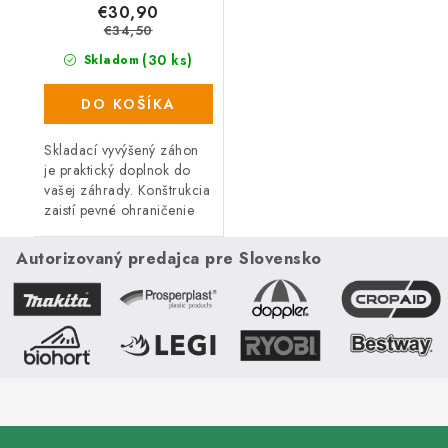
€30,90
€34,50
(30 ks)
Skladom
DO KOŠÍKA
Skladací vyvýšený záhon
je praktický doplnok do
vašej záhrady. Konštrukcia
zaistí pevné ohraničenie
zeminy a záhon tak vyzerá
stále upravený. Záhon je
Autorizovaný predajca pre Slovensko
nastaviteľný a prikúpením...