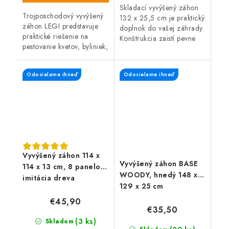
Skladací vyvýšený záhon
Trojposchodový vyvýšený
132 x 25,5 cm je praktický
záhon LEGI predstavuje
doplnok do vašej záhrady.
praktické riešenie na
Konštrukcia zaistí pevne
pestovanie kvetov, byliniek,
ohraničenie zeminy a
zeleniny aj ďalších rastlín a
záhon tak vyzerá stále
je vhodný do záhrad, na
upravený. Pekný na pohľad
Odosielame ihneď
Odosielame ihneď
balkóny, terasy, dvory aj...
vďaka...
Vyvýšený záhon 114 x
Vyvýšený záhon BASE
114 x 13 cm, 8 panelov
WOODY, hnedý 148 x
imitácia dreva
129 x 25 cm
€45,90
€35,50
(3 ks)
Skladom