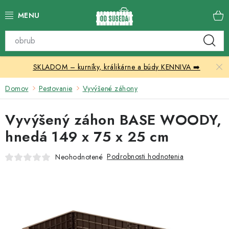
Prejsť
na
obsah
Katalóg produktov
SKLADOM – kurníky, králikárne a búdy KENNIVA ➡️
Skleníky
Domov
Pestovanie
Vyvýšené záhony
Nábytok
Vyvýšený záhon BASE WOODY,
Chovateľské potreby
hnedá 149 x 75 x 25 cm
Prístrešky
Podrobnosti hodnotenia
Neohodnotené
Vonkajšia dlažba
Kontakty