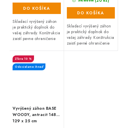
(20 ks)
Skladom
DO KOŠÍKA
DO KOŠÍKA
Skladací vyvýšený záhon
Skladací vyvýšený záhon
je praktický doplnok do
je praktický doplnok do
vašej záhrady. Konštrukcia
vašej záhrady. Konštrukcia
zaistí pevne ohraničenie
zaistí pevné ohraničenie
zeminy a záhon tak vyzerá
zeminy a záhon tak vyzerá
stále upravený. Záhon sa
stále upravený. Záhon je
skladá z 8 panelov, ktoré...
10 %
nastaviteľný a prikúpením...
Odosielame ihneď
Vyvýšený záhon BASE
WOODY, antracit 148 x
129 x 25 cm