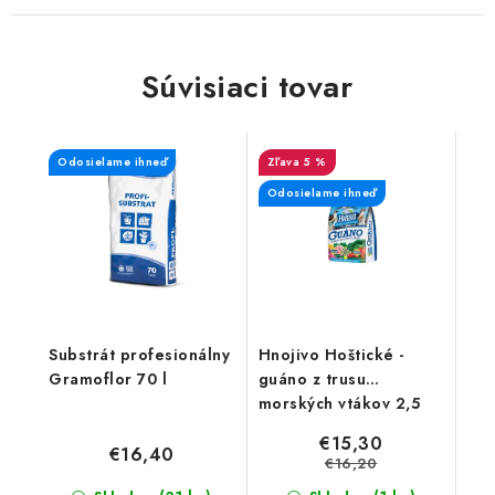
Súvisiaci tovar
Odosielame ihneď
5 %
Odosielame ihneď
Substrát profesionálny
Hnojivo Hoštické -
Gramoflor 70 l
guáno z trusu
morských vtákov 2,5
kg
€15,30
€16,40
€16,20