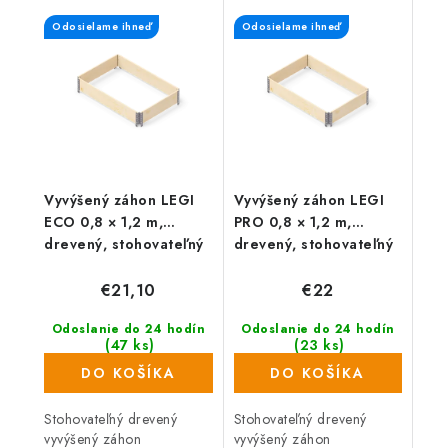
stále upravený. Záhon je
nastaviteľný a prikúpením...
Odosielame ihneď
Odosielame ihneď
nastaviteľný a prikúpením...
Vyvýšený záhon LEGI
Vyvýšený záhon LEGI
ECO 0,8 × 1,2 m,
PRO 0,8 × 1,2 m,
drevený, stohovateľný
drevený, stohovateľný
€21,10
€22
Odoslanie do 24 hodín
Odoslanie do 24 hodín
(47 ks)
(23 ks)
DO KOŠÍKA
DO KOŠÍKA
Stohovateľný drevený
Stohovateľný drevený
vyvýšený záhon
vyvýšený záhon