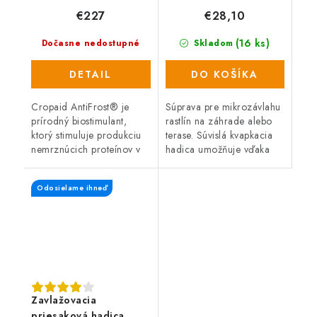
€227
€28,10
(16 ks)
Dočasne nedostupné
Skladom
DETAIL
DO KOŠÍKA
Cropaid AntiFrost® je
Súprava pre mikrozávlahu
prírodný biostimulant,
rastlín na záhrade alebo
ktorý stimuluje produkciu
terase. Súvislá kvapkacia
nemrznúcich proteínov v
hadica umožňuje vďaka
rastline. Tieto nemrznúce
priloženým spojkám
proteíny zabraňujú tvorbe
jednoduché nastavenie
Odosielame ihneď
kryštálov ľadu, a tým...
rozostupov medzi
zavlažovačmi. Ideálne...
Zavlažovacia
priesaková hadica