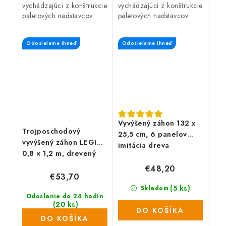
vychádzajúci z konštrukcie
vychádzajúci z konštrukcie
paletových nadstavcov
paletových nadstavcov
umožňuje vytvoriť záhradu
umožňuje vytvoriť záhradu
či zeleninový záhon
či zeleninový záhon
Odosielame ihneď
Odosielame ihneď
prakticky kdekoľvek - v
prakticky kdekoľvek - v
záhrade, na dvore aj...
záhrade, na dvore aj...
Vyvýšený záhon 132 x
Trojposchodový
25,5 cm, 6 panelov
vyvýšený záhon LEGI
imitácia dreva
0,8 × 1,2 m, drevený
€48,20
€53,70
(5 ks)
Skladom
Odoslanie do 24 hodín
(20 ks)
DO KOŠÍKA
DO KOŠÍKA