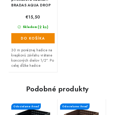
BRADAS AQUA DROP
1/2", 30 m
€15,50
(2 ks)
Skladom
DO KOŠÍKA
30 m poréznej hadice na
kvapkovú závlahu vrátane
koncových dielov 1/2". Po
celej dĺžke hadice
rovnomerne odkvapkáva
voda a tým optimálne
zavlažuje napríklad
záhony a živé ploty....
Podobné produkty
Odosielame ihneď
Odosielame ihneď