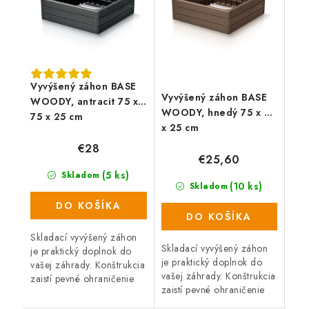
Vyvýšený záhon BASE
Vyvýšený záhon BASE
WOODY, antracit 75 x
WOODY, hnedý 75 x 75
75 x 25 cm
x 25 cm
€28
€25,60
(5 ks)
Skladom
(10 ks)
Skladom
DO KOŠÍKA
DO KOŠÍKA
Skladací vyvýšený záhon
Skladací vyvýšený záhon
je praktický doplnok do
je praktický doplnok do
vašej záhrady. Konštrukcia
vašej záhrady. Konštrukcia
zaistí pevné ohraničenie
zaistí pevné ohraničenie
zeminy a záhon tak vyzerá
zeminy a záhon tak vyzerá
stále upravený. Záhon je