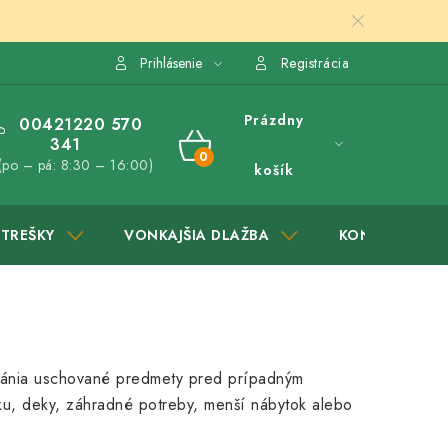
Prihlásenie
Registrácia
Prázdny
00421220 570
341
NÁKUPNÝ
(po – pá: 8:30 – 16:00)
košík
KOŠÍK
STREŠKY
VONKAJŠIA DLAŽBA
KONTAKTY
ánia uschované predmety pred prípadným
u, deky, záhradné potreby, menší nábytok alebo