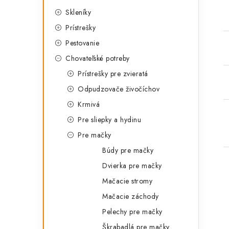
a
t
Skleníky
i
Prístrešky
e
Pestovanie
g
Chovateľské potreby
ó
Prístrešky pre zvieratá
r
Odpudzovače živočíchov
i
Krmivá
e
Pre sliepky a hydinu
Pre mačky
Búdy pre mačky
Dvierka pre mačky
Mačacie stromy
Mačacie záchody
Pelechy pre mačky
Škrabadlá pre mačky