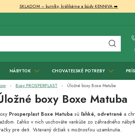
SKLADOM – kurníky, králikárne a búdy KENNIVA ➡️
NÁBYTOK
CHOVATEĽSKÉ POTREBY
PRÍ
oxy
Boxy PROSPERPLAST
Úložné boxy Boxe Matuba
Úložné boxy Boxe Matuba
oxy
Prosperplast Boxe Matuba
sú
ľahké, odvetrané
a chr
ažďom. Ľahko v nich uschováte vankúše zo záhradného nábytk
račky pre deti. Vstavaný držiak s možnosťou uzamknutia.