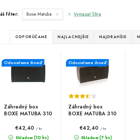
áš filter:
Boxe Matuba
Vymazať filtre
R
ODPORÚČAME
NAJLACNEJŠIE
NAJDRAHŠIE
N
a
V
d
Odosielame ihneď
Odosielame ihneď
ý
e
p
n
i
s
e
Záhradný box
Záhradný box
p
BOXE MATUBA 310
BOXE MATUBA 310
p
l, antracit
l, hnedý
r
r
€42,40
€42,40
/ ks
/ ks
(10 ks)
(7 ks)
Skladom
Skladom