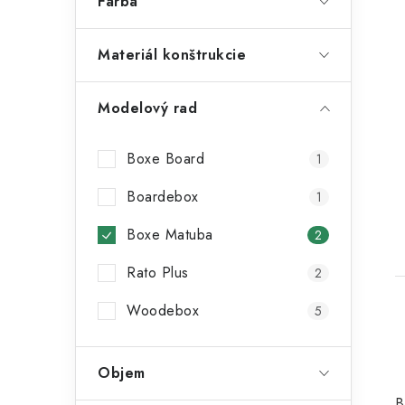
Farba
Materiál konštrukcie
Modelový rad
t
Boxe Board
1
Boardebox
1
Boxe Matuba
2
Rato Plus
2
Woodebox
5
Objem
B