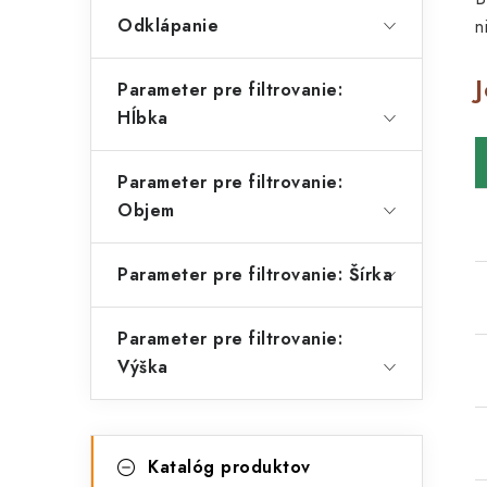
l
Odklápanie
n
Parameter pre filtrovanie:
Hĺbka
i
Parameter pre filtrovanie:
Objem
Parameter pre filtrovanie: Šírka
r
Parameter pre filtrovanie:
Výška
K
Preskočiť
Katalóg produktov
kategórie