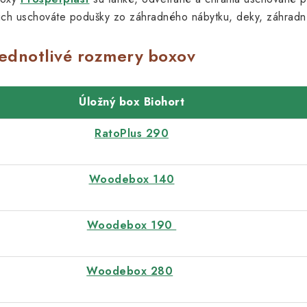
ich uschováte podušky zo záhradného nábytku, deky, záhradné
á
d
Jednotlivé rozmery boxov
a
c
Úložný box Biohort
e
RatoPlus 290
p
Woodebox 140
v
k
Woodebox 190
y
v
Woodebox 280
ý