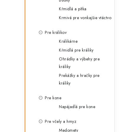
Búdky
Kŕmidlá a pítka
Krmivá pre vonkajšie vtáctvo
Pre králikov
Králikárne
Kŕmidlá pre králiky
Ohrádky a výbehy pre
králiky
Prekážky a hračky pre
králiky
Pre kone
Napájadlá pre kone
Pre včely a hmyz
Medomety