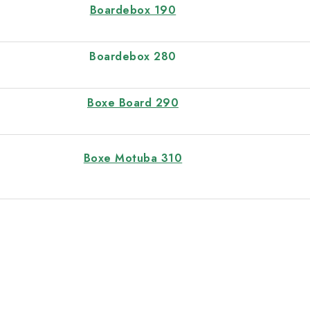
p
Boardebox 190
s
Boardebox 280
u
Boxe Board 290
Boxe Motuba 310