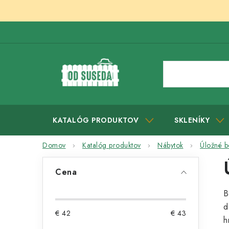
Prejsť
na
obsah
KATALÓG PRODUKTOV
SKLENÍKY
Domov
Katalóg produktov
Nábytok
Úložné b
B
Cena
o
B
č
d
€
42
€
43
n
h