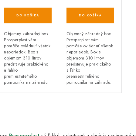
o
o
d
d
DO KOŠÍKA
DO KOŠÍKA
u
u
k
k
Objemný záhradný box
Objemný záhradný box
Prosperplast vám
Prosperplast vám
t
pomôže ovládnuť všetok
pomôže ovládnuť všetok
neporiadok. Box s
neporiadok. Box s
o
o
objemom 310 litrov
objemom 310 litrov
predstavuje praktického
predstavuje praktického
v
v
a ľahko
a ľahko
premiestniteľného
premiestniteľného
pomocníka na záhradu.
pomocníka na záhradu.
O
v
oxy
Prosperplast
sú ľahké, odvetrané a chránia uschované 