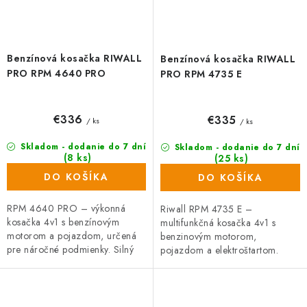
Benzínová kosačka RIWALL
Benzínová kosačka RIWALL
PRO RPM 4640 PRO
PRO RPM 4735 E
€336
€335
/ ks
/ ks
Skladom - dodanie do 7 dní
Skladom - dodanie do 7 dní
(8 ks)
(25 ks)
DO KOŠÍKA
DO KOŠÍKA
RPM 4640 PRO – výkonná
Riwall RPM 4735 E –
kosačka 4v1 s benzínovým
multifunkčná kosačka 4v1 s
motorom a pojazdom, určená
benzinovým motorom,
pre náročné podmienky. Silný
pojazdom a elektroštartom.
motor s objemom 166 cm³, šasi
Silný, tichý a ľahký motor s
z kvalitnej ocele, odolná
objemom 146 cm³ so systémom
francúzska...
OHV, ktorý zaručuje nízku...