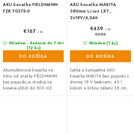
AKU kosačka FIELDMANN
AKU kosačka MAKITA
FZR 70375-0
380mm Li-ion LXT
2x18V/4,0Ah
€439
/ ks
€167
/ ks
€606
(1 ks)
Skladom - dodanie do 7 dní
Skladom
(12 ks)
DO KOŠÍKA
DO KOŠÍKA
Akumulátorová kosačka na
Ľahká a kompaktná AKU
trávu od značky FIELDMANN
kosačka MAKITA bez pojazdu s
bez pojazdu je vhodná na
dvoma 18 V batériami, 40 l
kosenie plôch do 500 m2.
košom a šírkou záberu 38 cm,
Záber/šírka kosenia je 37 cm,
pomôže každému z vás udržať
zberný kôš na trávu má objem
perfektne zastrihnutý trávnik
40 litrov....
bez...