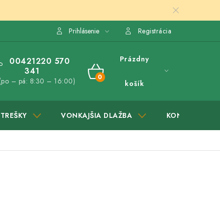
Prihlásenie
Registrácia
Prázdny
00421220 570
341
NÁKUPNÝ
(po – pá: 8:30 – 16:00)
košík
KOŠÍK
STREŠKY
VONKAJŠIA DLAŽBA
KONTAKTY