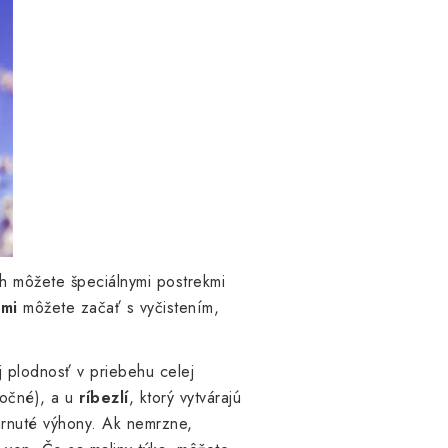
ich môžete špeciálnymi postrekmi
mi
môžete začať s vyčistením,
 aj plodnosť v priebehu celej
ročné), a u
ríbezlí
, ktorý vytvárajú
arnuté výhony. Ak nemrzne,