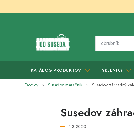
Prejsť
na
obsah
KATALÓG PRODUKTOV
SKLENÍKY
Domov
Susedov mesačník
Susedov záhradný kal
Susedov záhra
1.3.2020