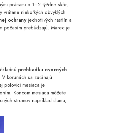
nými prácami o 1–2 týždne skôr,
y vrátane niekoľkých obvyklých
nej
ochrany
jednotlivých rastlín a
ším počasím prebúdzajú. Marec je
 dôkladnú
prehliadku
ovocných
o. V korunách sa začínajú
ej polovici mesiaca je
iasením. Koncom mesiaca môžete
ocných stromov napríklad slamu,