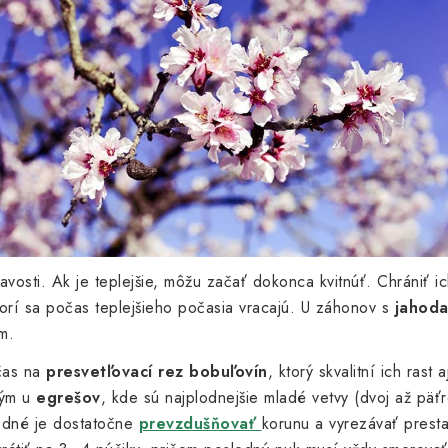
ravosti. Ak je teplejšie, môžu začať dokonca kvitnúť. Chrániť 
orí sa počas teplejšieho počasia vracajú. U záhonov s
jahoda
m.
 čas na
presvetľovací
rez
bobuľovín
, ktorý skvalitní ich rast
kým u
egrešov
, kde sú najplodnejšie mladé vetvy (dvoj až päť
odné je dostatočne
prevzdušňovať
korunu a vyrezávať prest