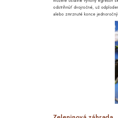
môžete ostatné výhony egrešov sk
odstrihnúť dvojročné, už odplodené
alebo zmrznuté konce jednoročný
Zeleninová záhrada