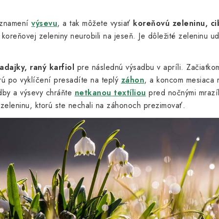
v znamení
výsevu
, a tak môžete vysiať
koreňovú zeleninu, ci
 koreňovej zeleniny neurobili na jeseň. Je dôležité zeleninu ud
adajky, raný karfiol
pre následnú výsadbu v apríli. Začiatk
rú po vyklíčení presadíte na teplý
záhon
, a koncom mesiaca 
dby a výsevy chráňte
netkanou
textíliou
pred nočnými mrazí
zeleninu, ktorú ste nechali na záhonoch prezimovať.