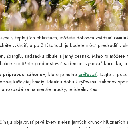
lavne v teplejších oblastiach, môžete dokonca vsádzať
zemia
necháte vyklíčiť, a po 3 týždňoch ju budete môcť predsadiť v s
n, špargľu, sadzačku cibule a jarný cesnak. Mimo to môžete tie
okolice si môžete predpestovať sadenice, vysievať
karotku, p
s prípravou záhonov
, ktoré je nutné
zrýľovať
. Dajte si pozo
jemnej kašovitej hmoty. Ideálnu dobu k rýľovaniu záhonov spo
 a rozpadá sa na menšie hrudky, je ideálny čas.
ínajú objavovať prvé kvety nielen jarných druhov hľuznatých a 