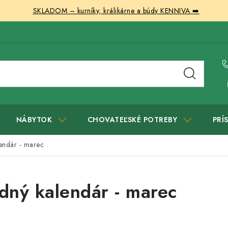
SKLADOM – kurníky, králikárne a búdy KENNIVA ➡️
NÁBYTOK
CHOVATEĽSKÉ POTREBY
PRÍ
endár - marec
dný kalendár - marec