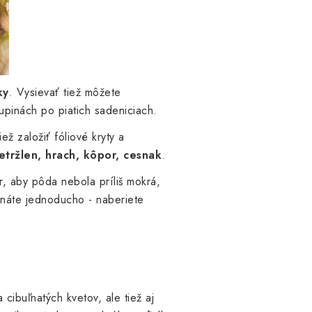
ky
. Vysievať tiež môžete
kupinách po piatich sadeniciach.
ž založiť fóliové kryty a
etržlen, hrach, kôpor, cesnak
.
r, aby pôda nebola príliš mokrá,
znáte jednoducho - naberiete
cibuľnatých kvetov, ale tiež aj