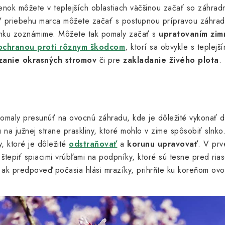
enok môžete v teplejších oblastiach väčšinou začať so záhrad
 V priebehu marca môžete začať s postupnou prípravou záhrad
článku zoznámime. Môžete tak pomaly začať s
upratovaním
zim
ochranou proti rôznym škodcom
, ktorí sa obvykle s teplej
zanie
okrasných
stromov
či pre
zakladanie
živého
plota
.
 pomaly presunúť na ovocnú záhradu, kde je dôležité vykonať
 na južnej strane praskliny, ktoré mohlo v zime spôsobiť slnk
, ktoré je dôležité
odstraňovať
a
korunu
upravovať
. V prv
štepiť spiacimi vrúbľami na podpníky, ktoré sú tesne pred r
e ak predpoveď počasia hlási mrazíky, prihrňte ku koreňom ov