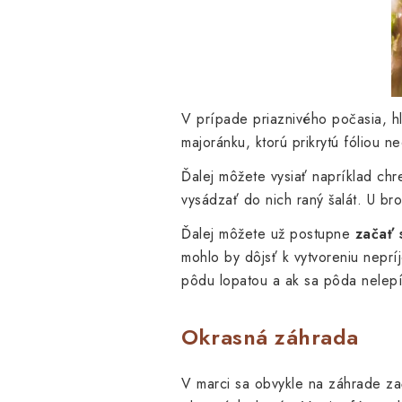
V prípade priaznivého počasia, h
majoránku, ktorú prikrytú fóliou 
Ďalej môžete vysiať napríklad chre
vysádzať do nich raný šalát. U br
Ďalej môžete už postupne
začať 
mohlo by dôjsť k vytvoreniu neprí
pôdu lopatou a ak sa pôda nelepí
Okrasná záhrada
V marci sa obvykle na záhrade zač