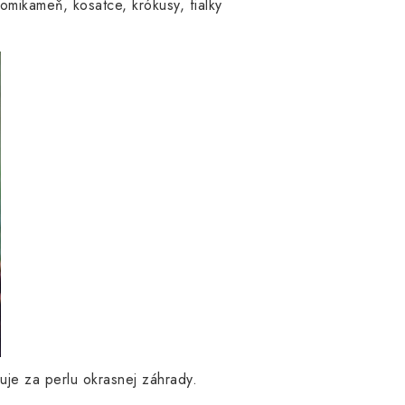
omikameň, kosatce, krókusy, fialky
uje za perlu okrasnej záhrady.