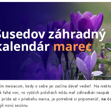
ým mesiacom, kedy o sebe jar začína dávať vedieť. Na niekto
tak ťahá von, vo vyšších polohách môžu mať záhradkári naopak 
o príde až v priebehu marca, je potrebné si pripomenúť,
na č
jili novú sezónu.