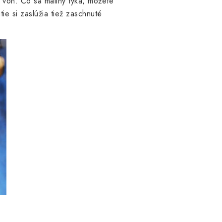
 von. Čo sa maliny týka, môžete
ie si zaslúžia tiež zaschnuté