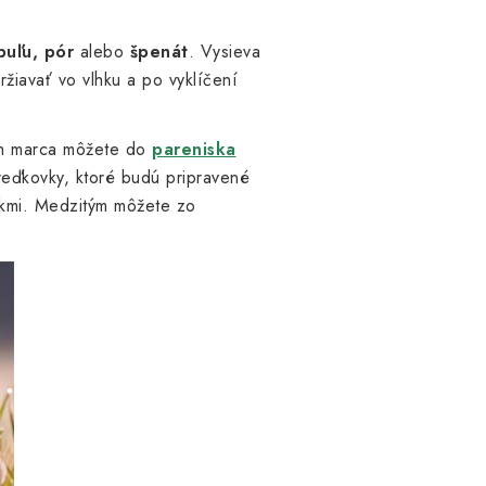
buľu, pór
alebo
špenát
. Vysieva
ržiavať vo vlhku a po vyklíčení
om marca môžete do
pareniska
reďkovky, ktoré budú pripravené
kmi. Medzitým môžete zo