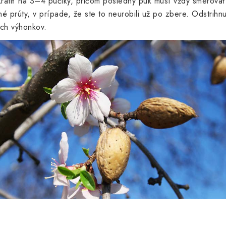
rátiť na 3–4 púčiky, pričom posledný puk musí vždy smerovať
 prúty, v prípade, že ste to neurobili už po zbere. Odstrihnut
ch výhonkov.