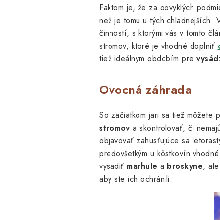
Faktom je, že za obvyklých podmi
než je tomu u tých chladnejších.
činností, s ktorými vás v tomto 
stromov, ktoré je vhodné doplniť
tiež ideálnym obdobím pre
vysád
Ovocná záhrada
So začiatkom jari sa tiež môžete
stromov
a skontrolovať, či nemajú
objavovať zahusťujúce sa letorasty
predovšetkým u kôstkovín vhodné 
vysadiť
marhule
a
broskyne
, al
aby ste ich ochránili.