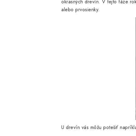
okrasných drevín. V tejto fáze ro
alebo prvosienky.
U drevín vás môžu potešiť napríkl