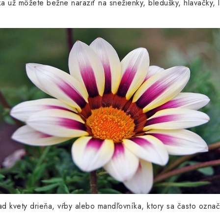
ka už môžete bežne naraziť na snežienky, bledušky, hlavačky, l
ad kvety drieňa, vŕby alebo mandľovníka, ktory sa často označ