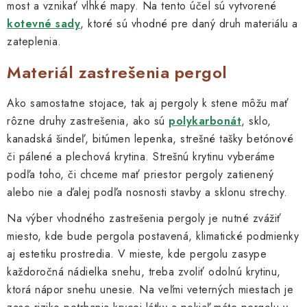
most a vznikať vlhké mapy. Na tento účel sú vytvorené
kotevné sady
, ktoré sú vhodné pre daný druh materiálu a
zateplenia.
Materiál zastrešenia pergol
Ako samostatne stojace, tak aj pergoly k stene môžu mať
rôzne druhy zastrešenia, ako sú
polykarbonát
, sklo,
kanadská šindeľ, bitúmen lepenka, strešné tašky betónové
či pálené a plechová krytina. Strešnú krytinu vyberáme
podľa toho, či chceme mať priestor pergoly zatienený
alebo nie a ďalej podľa nosnosti stavby a sklonu strechy.
Na výber vhodného zastrešenia pergoly je nutné zvážiť
miesto, kde bude pergola postavená, klimatické podmienky
aj estetiku prostredia. V mieste, kde pergolu zasype
každoročná nádielka snehu, treba zvoliť odolnú krytinu,
ktorá nápor snehu unesie. Na veľmi veterných miestach je