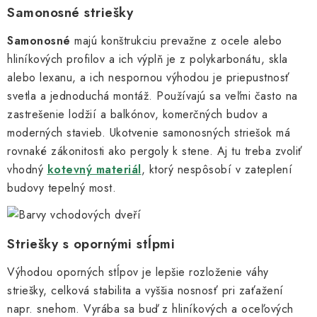
Samonosné striešky
Samonosné
majú konštrukciu prevažne z ocele alebo
hliníkových profilov a ich výplň je z polykarbonátu, skla
alebo lexanu, a ich nespornou výhodou je priepustnosť
svetla a jednoduchá montáž. Používajú sa veľmi často na
zastrešenie lodžií a balkónov, komerčných budov a
moderných stavieb. Ukotvenie samonosných striešok má
rovnaké zákonitosti ako pergoly k stene. Aj tu treba zvoliť
vhodný
kotevný materiál
, ktorý nespôsobí v zateplení
budovy tepelný most.
Striešky s opornými stĺpmi
Výhodou oporných stĺpov je lepšie rozloženie váhy
striešky, celková stabilita a vyššia nosnosť pri zaťažení
napr. snehom. Vyrába sa buď z hliníkových a oceľových