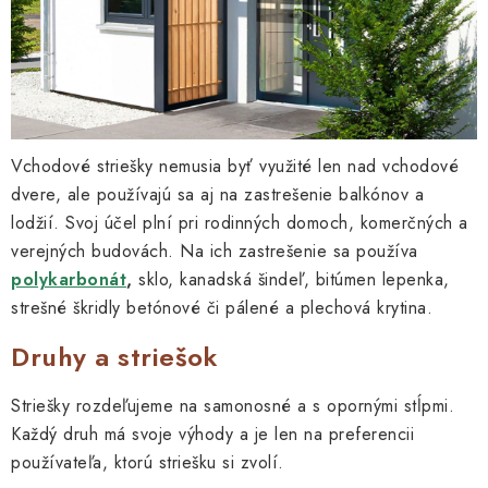
Vchodové striešky nemusia byť využité len nad vchodové
dvere, ale používajú sa aj na zastrešenie balkónov a
lodžií. Svoj účel plní pri rodinných domoch, komerčných a
verejných budovách. Na ich zastrešenie sa používa
polykarbonát
,
sklo, kanadská šindeľ, bitúmen lepenka,
strešné škridly betónové či pálené a plechová krytina.
Druhy a striešok
Striešky rozdeľujeme na samonosné a s opornými stĺpmi.
Každý druh má svoje výhody a je len na preferencii
používateľa, ktorú striešku si zvolí.