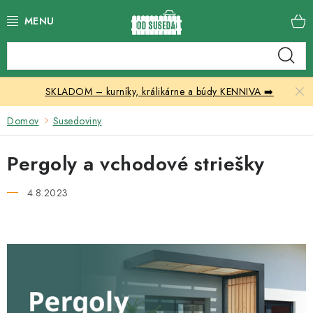
Prejsť
na
obsah
Katalóg produktov
SKLADOM – kurníky, králikárne a búdy KENNIVA ➡️
Skleníky
Domov
Susedoviny
Nábytok
Pergoly a vchodové striešky
Chovateľské potreby
4.8.2023
Prístrešky
Vonkajšia dlažba
Kontakty