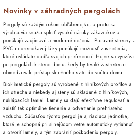
Novinky v záhradných pergolách
Pergoly sú každým rokom obľúbenejšie, a preto sa
výrobcovia snažia splniť vysoké nároky zákazníkov a
ponúkajú zaujímavé a moderné riešenia. Posuvné strechy z
PVC nepremokavej látky ponúkajú možnosť zastrešenia,
ktoré ovládate podľa svojich preferencií. Hojne sa využíva
pri pergolách k stene domu, kedy by trvalé zastrešenie
obmedzovalo prístup slnečného svitu do vnútra domu.
Bioklimatické pergoly sú vyrobené z hliníkových profilov a
ich strecha a niekedy aj steny sú skladané z hliníkových,
naklápacích lamiel. Lamely sa dajú efektívne regulovať a
zaistiť tak optimálne tienenie a odvetranie prehriateho
vzduchu. Súčasťou týchto pergol je aj riadiaca jednotka,
ktorá je schopná pri silnejúcom vetre automaticky vytiahnuť
a otvoriť lamely, a tým zabrániť poškodeniu pergoly.