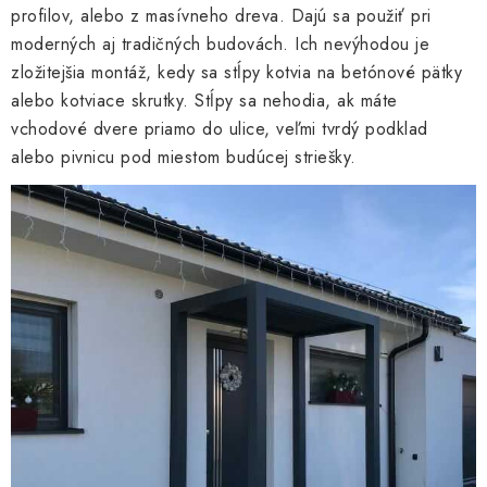
profilov, alebo z masívneho dreva. Dajú sa použiť pri
moderných aj tradičných budovách. Ich nevýhodou je
zložitejšia montáž, kedy sa stĺpy kotvia na betónové pätky
alebo kotviace skrutky. Stĺpy sa nehodia, ak máte
vchodové dvere priamo do ulice, veľmi tvrdý podklad
alebo pivnicu pod miestom budúcej striešky.