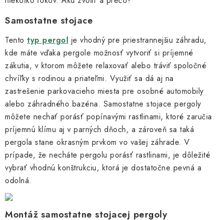
niekoľko rokov. Akú zvoliť a prečo?
Samostatne stojace
Tento
typ pergol
je vhodný pre priestrannejšiu záhradu,
kde máte vďaka pergole možnosť vytvoriť si príjemné
zákutia, v ktorom môžete relaxovať alebo tráviť spoločné
chvíľky s rodinou a priateľmi. Využiť sa dá aj na
zastrešenie parkovacieho miesta pre osobné automobily
alebo záhradného bazéna. Samostatne stojace pergoly
môžete nechať porásť popínavými rastlinami, ktoré zaručia
príjemnú klímu aj v parných dňoch, a zároveň sa taká
pergola stane okrasným prvkom vo vašej záhrade. V
prípade, že necháte pergolu porásť rastlinami, je dôležité
vybrať vhodnú konštrukciu, ktorá je dostatočne pevná a
odolná.
Montáž samostatne stojacej pergoly