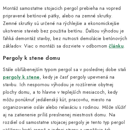
Montáž samostatne stojacich pergol prebieha na vopred
pripravené betónové pätky, alebo na zemné skrutky.
Zemné skrutky sú určené na rýchlejšie a ekonomickejšie
ukotvenie stavieb bez použitia betónu. Ďalšou výhodou je
ľahká demontáž stavby, bez nutnosti demolácie betónových
základov. Viac o montáži sa dozviete v odbornom
článku
.
Pergoly k stene domu
Stále obľúbenejším typom pergol sa v poslednej dobe stali
pergoly k stene
, kedy je časť pergoly upevnená na
stavbu. Ich nespornou výhodou je rozšírenie obytnej
plochy domu, a to hlavne v teplejších mesiacoch, kedy
môžu ponúknuť jedálenský kút, pracovňu, miesto na
organizovanie osláv alebo relaxáciu s rodinou. Môže slúžiť
aj na zatienenie príliš preslnenej miestnosti domu. Na
rozdiel od samostatne stojacej pergoly je tento typ pergol
väčšinou krytý aspoň z jednej strany a umožňuje tak