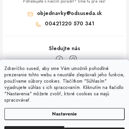
Potrebujete s niečím poradiť? Sme tu pre vás!
objednavky
@
odsuseda.sk
00421220 570 341
Zdravíčko sused, aby sme Vám umožnili pohodlné
Z
prezeranie tohto webu a neustále zlepšovali jeho funkcie,
používame súbory cookies. Tlačítkom "Súhlasím"
á
vyjadrujete súhlas s ich spracovaním. Kliknutím na tlačidlo
O nás
p
"Nastavenia" môžete zvoliť, ktoré cookies sa majú
ä
spracovávať.
Kontakty
Všetko o nákupe
t
História a súčasnosť
Nastavenie
i
Jéža klub
Dokumenty
e
Susedov blog
Doprava a platba