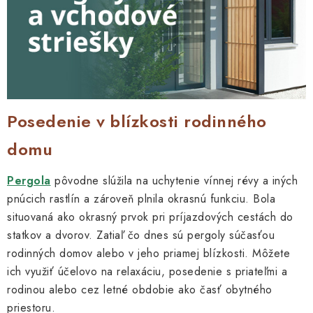
Kachle
Posedenie v blízkosti rodinného
domu
Pergola
pôvodne slúžila na uchytenie vínnej révy a iných
pnúcich rastlín a zároveň plnila okrasnú funkciu. Bola
situovaná ako okrasný prvok pri príjazdových cestách do
statkov a dvorov. Zatiaľ čo dnes sú pergoly súčasťou
rodinných domov alebo v jeho priamej blízkosti. Môžete
ich využiť účelovo na relaxáciu, posedenie s priateľmi a
rodinou alebo cez letné obdobie ako časť obytného
priestoru.