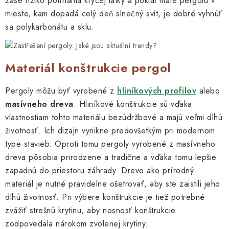
zase riziko potrhania krycej látky a pokiaľ máte pergolu v
mieste, kam dopadá celý deň slnečný svit, je dobré vyhnúť
sa polykarbonátu a sklu.
Materiál konštrukcie pergol
Pergoly môžu byť vyrobené z
hliníkových profilov
alebo
masívneho dreva
. Hliníkové konštrukcie sú vďaka
vlastnostiam tohto materiálu bezúdržbové a majú veľmi dlhú
životnosť. Ich dizajn vynikne predovšetkým pri modernom
type stavieb. Oproti tomu pergoly vyrobené z masívneho
dreva pôsobia prirodzene a tradične a vďaka tomu lepšie
zapadnú do priestoru záhrady. Drevo ako prírodný
materiál je nutné pravidelne ošetrovať, aby ste zaistili jeho
dlhú životnosť. Pri výbere konštrukcie je tiež potrebné
zvážiť strešnú krytinu, aby nosnosť konštrukcie
zodpovedala nárokom zvolenej krytiny.