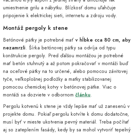
umiestnenie grilu a nábytku. Blízkosť domu uľahčuje
pripojenie k elektrickej sieti, internetu a zdroju vody.
Montáž pergoly k stene
Betónové pätky je potrebné mať
v hĺbke cca 80 cm, aby
nezamrzli
. Šírka betónovej pätky sa odvíja od typu
konštrukcie pergoly. Pred ďalšou montážou je potrebné
mať betón stuhnutý a až potom pokračovať v montáži buď
na oceľové pätky na to určené, alebo pomocou závitovej
tyče, veľkoplošnej podložky a matky stabilizovanej
pomocou chemickej kotvy v betónovej pätke. Viac o
montáži sa dozviete v odbornom
článku
.
Pergolu kotvenú k stene je vždy lepšie mať už zanesenú v
projekte domu. Pokiaľ pergolu kotvíte k domu dodatočne,
musí byť v mieste ukotvenia pevný materiál. Treba počítať
aj so zateplením fasády, kedy by sa mohol vytvoriť tepelný