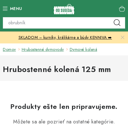
Prejsť
na
obsah
Katalóg produktov
SKLADOM – kurníky, králikárne a búdy KENNIVA ➡️
Skleníky
Domov
Hrubostenné dymovody
Dymové kolená
Nábytok
Hrubostenné kolená 125 mm
Chovateľské potreby
Prístrešky
Vonkajšia dlažba
Produkty ešte len pripravujeme.
Kontakty
Môžete sa ale pozrieť na ostatné kategórie.