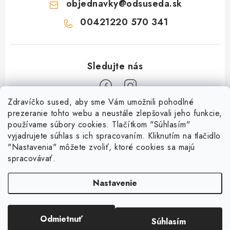
objednavky
@
odsuseda.sk
00421220 570 341
Zdravíčko sused, aby sme Vám umožnili pohodlné
Z
prezeranie tohto webu a neustále zlepšovali jeho funkcie,
používame súbory cookies. Tlačítkom "Súhlasím"
á
vyjadrujete súhlas s ich spracovaním. Kliknutím na tlačidlo
O nás
p
"Nastavenia" môžete zvoliť, ktoré cookies sa majú
ä
spracovávať.
Kontakty
Všetko o nákupe
t
História a súčasnosť
Nastavenie
i
Jéža klub
Dokumenty
e
Susedov blog
Doprava a platba
Obchodné podmienky
Pre lepšie susedstvo
Odmietnuť
Súhlasím
Copyright 2026
OD SUSEDA
. Všetky práva vyhradené.
Ako balíme zásielky?
Reklamačný poriadok