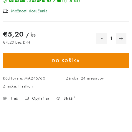
(114 ks)
Skladom - dodanie do 7 dní
Možnosti doručenia
€5,20
/ ks
€4,23 bez DPH
Jednotková cena:
DO KOŠÍKA
Kód tovaru:
MA245760
Záruka
:
24 mesiacov
Značka:
Plastkon
Tlač
Opýtať sa
Strážiť