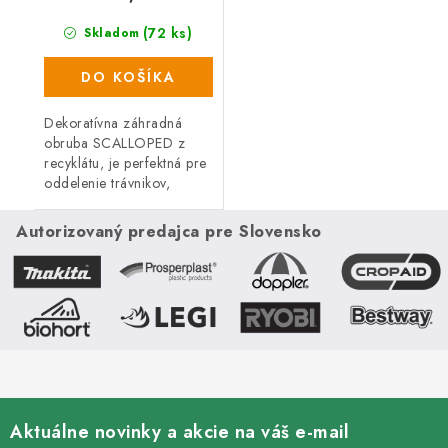
(72 ks)
Skladom
DO KOŠÍKA
Dekoratívna záhradná
obruba SCALLOPED z
recyklátu, je perfektná pre
oddelenie trávnikov,
záhonov, záhradných ciest
alebo miest na odpočinok
Autorizovaný predajca pre Slovensko
na záhrade. Pružný,
recyklovaný...
Aktuálne novinky a akcie na váš e-mail