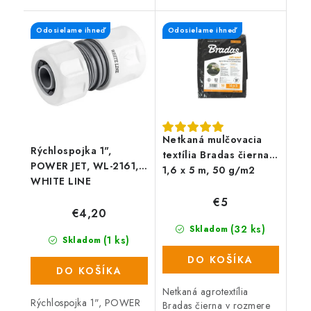
predovšetkým pri preprave
každý záhradkár.
alebo uchovaní látok v
Odosielame ihneď
Odosielame ihneď
kvapalnom stave väčších
objemov. Jedná...
Netkaná mulčovacia
Rýchlospojka 1",
textília Bradas čierna,
POWER JET, WL-2161,
1,6 x 5 m, 50 g/m2
WHITE LINE
€5
€4,20
(32 ks)
Skladom
(1 ks)
Skladom
DO KOŠÍKA
DO KOŠÍKA
Netkaná agrotextília
Rýchlospojka 1", POWER
Bradas čierna v rozmere