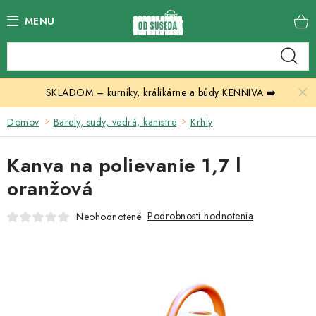
Prejsť
na
obsah
Katalóg produktov
SKLADOM – kurníky, králikárne a búdy KENNIVA ➡️
Skleníky
Domov
Barely, sudy, vedrá, kanistre
Krhly
Nábytok
Kanva na polievanie 1,7 l
Chovateľské potreby
oranžová
Prístrešky
Podrobnosti hodnotenia
Neohodnotené
Vonkajšia dlažba
Kontakty