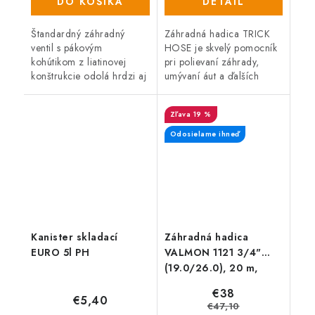
DO KOŠÍKA
DETAIL
Štandardný záhradný
Záhradná hadica TRICK
ventil s pákovým
HOSE je skvelý pomocník
kohútikom z liatinovej
pri polievaní záhrady,
konštrukcie odolá hrdzi aj
umývaní áut a ďalších
poveternostným
činnostiach. Vďaka svojej
podmienkam. Vstup:
ľahkosti a kompaktným
19 %
vonkajší závit 1" výstup: tŕň
rozmerom sa ľahko
na 1" hadici.
skladuje, navyše sa...
Odosielame ihneď
Kanister skladací
Záhradná hadica
EURO 5l PH
VALMON 1121 3/4"
(19.0/26.0), 20 m,
nepriehľadná zelená
€38
€5,40
€47,10