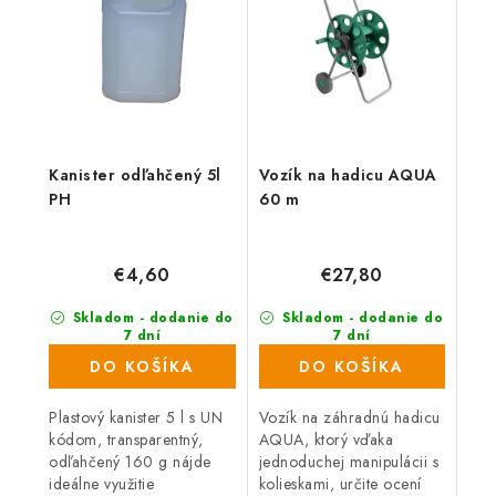
Kanister odľahčený 5l
Vozík na hadicu AQUA
PH
60 m
€4,60
€27,80
Skladom - dodanie do
Skladom - dodanie do
7 dní
7 dní
(529 ks)
(338 ks)
DO KOŠÍKA
DO KOŠÍKA
Plastový kanister 5 l s UN
Vozík na záhradnú hadicu
kódom, transparentný,
AQUA, ktorý vďaka
odľahčený 160 g nájde
jednoduchej manipulácii s
ideálne využitie
kolieskami, určite ocení