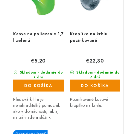
Kanva na polievanie 1,7
Kropítko na krhlu
l zelená
pozinkované
€5,20
€22,30
Skladom - dodanie do
Skladom - dodanie do
7 dní
7 dní
(143 ks)
(182 ks)
DO KOŠÍKA
DO KOŠÍKA
Plastová krhla je
Pozinkované kovové
nenahraditeľný pomocník
kropítko na krhlu.
ako v domácnosti, tak aj
na záhrade a slúži k
zalievaniu rastlín či
trávnikov. Krhla je veľmi
Odosielame ihneď