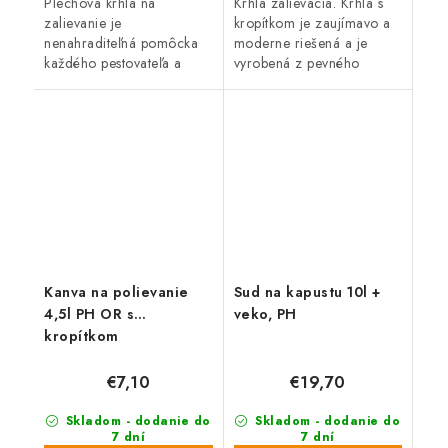
Plechová krhla na
Krhla zalievacia. Krhla s
zalievanie je
kropítkom je zaujímavo a
nenahraditeľná pomôcka
moderne riešená a je
každého pestovateľa a
vyrobená z pevného
záhradkára.
plastu. Je ľahká a zároveň
stabilná. Dostupná je v
limetkovo-zelenej farbe.
Objem: 4,5 l
Kanva na polievanie
Sud na kapustu 10l +
4,5l PH OR s
veko, PH
kropítkom
€7,10
€19,70
Skladom - dodanie do
Skladom - dodanie do
7 dní
7 dní