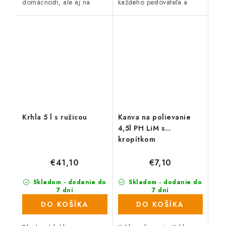
domácnosti, ale aj na
každého pestovateľa a
záhrade, kde poslúži pri
záhradkára.
zalievaní rastlín či
trávnikov.
Krhla 5 l s ružicou
Kanva na polievanie
4,5l PH LiM s
kropítkom
€41,10
€7,10
Skladom - dodanie do
Skladom - dodanie do
7 dní
7 dní
(67 ks)
(136 ks)
DO KOŠÍKA
DO KOŠÍKA