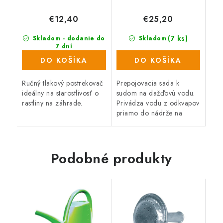
€12,40
€25,20
(7 ks)
Skladom - dodanie do
Skladom
7 dní
(>1000 ks)
DO KOŠÍKA
DO KOŠÍKA
Ručný tlakový postrekovač
Prepojovacia sada k
ideálny na starostlivosť o
sudom na dažďovú vodu.
rastliny na záhrade.
Privádza vodu z odkvapov
priamo do nádrže na
vodu. Odporúčame najmä
k sudom na dažďovú vodu
Aquacan, Woodcan a
Wallycan.
Podobné produkty