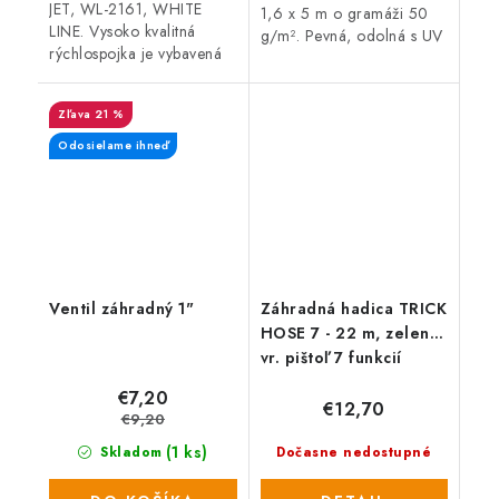
JET, WL-2161, WHITE
1,6 x 5 m o gramáži 50
LINE. Vysoko kvalitná
g/m². Pevná, odolná s UV
rýchlospojka je vybavená
ochranou vyrobená z PP
protišmykovou vrstvou
materiálu. Vďaka svojim
umožňujúcu rýchle a
jedinečným vlastnostiam
21 %
jednoduché pripojenie a
má široké...
odpojenie...
Odosielame ihneď
Ventil záhradný 1"
Záhradná hadica TRICK
HOSE 7 - 22 m, zelená,
vr. pištoľ 7 funkcií
€7,20
€12,70
€9,20
(1 ks)
Skladom
Dočasne nedostupné