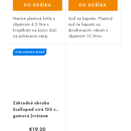
(305 ks)
(212 ks)
DO KOŠÍKA
DO KOŠÍKA
Menšia plastová krhla s
Sud na kapustu. Plastový
objemom 4,5 litra s
sud na kapustu so
kropítkom na konci slúži
skrutkovacím vekom s
na polievanie vašej
objemom 10 litrov.
záhradky.
Priemer: 24 cm Výška: 27
cm.
Odosielame ihneď
Záhradná obruba
Scalloped sivá 120 cm,
gumová (vrátane
klincov)
€19,20