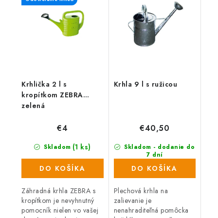
ľahká a jednoducho sa s
ňou...
Krhlička 2 l s
Krhla 9 l s ružicou
kropítkom ZEBRA
zelená
€4
€40,50
(1 ks)
Skladom
Skladom - dodanie do
7 dní
(88 ks)
DO KOŠÍKA
DO KOŠÍKA
Záhradná krhla ZEBRA s
Plechová krhla na
kropítkom je nevyhnutný
zalievanie je
pomocník nielen vo vašej
nenahraditeľná pomôcka