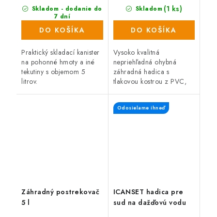
(1 ks)
Skladom - dodanie do
Skladom
7 dní
(257 ks)
DO KOŠÍKA
DO KOŠÍKA
Praktický skladací kanister
Vysoko kvalitná
na pohonné hmoty a iné
nepriehľadná ohybná
tekutiny s objemom 5
záhradná hadica s
litrov.
tlakovou kostrou z PVC,
ktorá určená na
všeobecné použitie (napr.
Odosielame ihneď
v poľnohospodárstve a
záhradníctve). Zosilnená
stena...
Záhradný postrekovač
ICANSET hadica pre
5 l
sud na dažďovú vodu