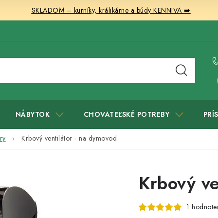
SKLADOM – kurníky, králikárne a búdy KENNIVA ➡️
NÁBYTOK
CHOVATEĽSKÉ POTREBY
PRÍ
ry
Krbový ventilátor - na dymovod
Krbový ve
1 hodnote