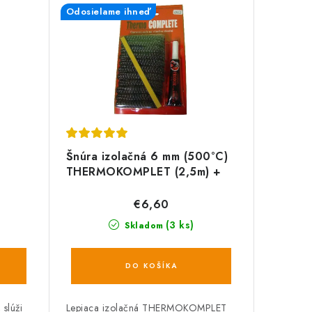
Odosielame ihneď
Šnúra izolačná 6 mm (500°C)
THERMOKOMPLET (2,5m) +
lepidlo sada 3diel
€6,60
(3 ks)
Skladom
DO KOŠÍKA
slúži
Lepiaca izolačná THERMOKOMPLET