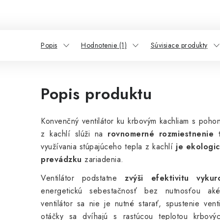
Popis
Hodnotenie (1)
Súvisiace produkty
Popis produktu
Konvenčný ventilátor ku krbovým kachliam s poho
z kachlí slúži na
rovnomerné rozmiestnenie 
využívania stúpajúceho tepla z kachlí
je ekologi
prevádzku
zariadenia.
Ventilátor podstatne
zvýši efektivitu vykur
energetickú sebestačnosť bez nutnosťou ak
ventilátor sa nie je nutné starať, spustenie vent
otáčky sa dvíhajú s rastúcou teplotou krbový