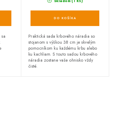
(1 ks)
Skladom
DO KOŠÍKA
 sa
Praktická sada krbového náradia so
k
stojanom s výškou 38 cm je skvelým
e
pomocníkom ku každému krbu alebo
ku kachliam. S touto sadou krbového
náradia zostane vaše ohnisko vždy
čisté.