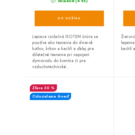
(4 ks)
Skladom
DO KOŠÍKA
Lepiaca izolačná ISOTEM šnúra sa
Žiaruv
používa ako tesnenie do dvierok
lepenie
kotlov, krbov a kachlí a ďalej pre
kachlí 
dilatačné tesnenie pri napojení
dymovodu do komína či pre
vzduchotechnické...
30 %
Odosielame ihneď