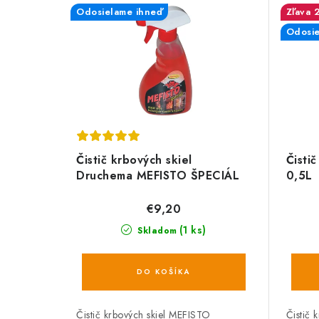
Odosielame ihneď
Odosie
Čistič krbových skiel
Čisti
Druchema MEFISTO ŠPECIÁL
0,5L
0,5l
€9,20
(1 ks)
Skladom
DO KOŠÍKA
Čistič krbových skiel MEFISTO
Čistič 