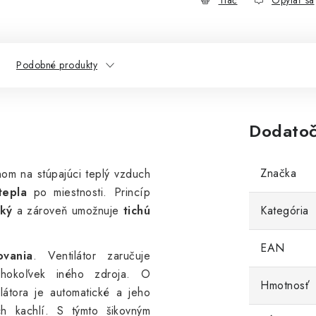
Tlač
Opýtať sa
Podobné produkty
Dodatoč
Značka
nom na stúpajúci teplý vzduch
tepla
po miestnosti. Princíp
cký
a zároveň umožnuje
tichú
Kategória
EAN
ovania
. Ventilátor zaručuje
éhokoľvek iného zdroja. O
Hmotnosť
ilátora je automatické a jeho
ch kachlí. S týmto šikovným