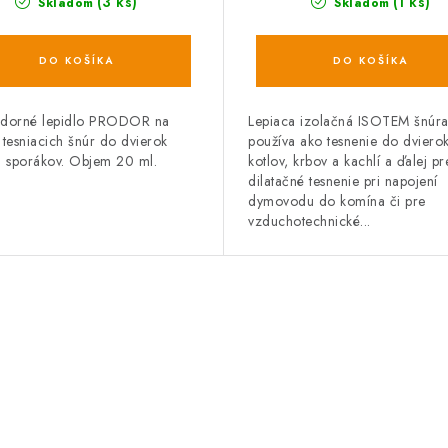
(3 ks)
(1 ks)
Skladom
Skladom
DO KOŠÍKA
DO KOŠÍKA
zdorné lepidlo PRODOR na
Lepiaca izolačná ISOTEM šnúra
 tesniacich šnúr do dvierok
používa ako tesnenie do dviero
a sporákov. Objem 20 ml.
kotlov, krbov a kachlí a ďalej pr
dilatačné tesnenie pri napojení
dymovodu do komína či pre
vzduchotechnické...