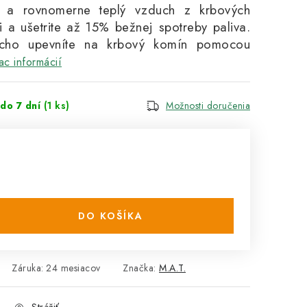
ne a rovnomerne teplý vzduch z krbových
i a ušetrite až 15% bežnej spotreby paliva.
cho upevníte na krbový komín pomocou
ac informácií
do 7 dní
(1 ks)
Možnosti doručenia
DO KOŠÍKA
Záruka
:
24 mesiacov
Značka:
M.A.T.