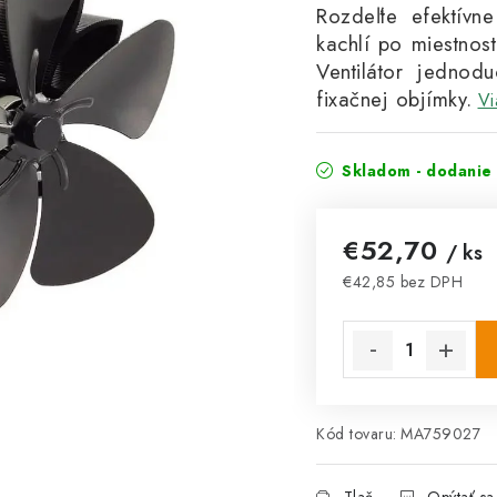
Rozdeľte efektív
kachlí po miestnost
Ventilátor j
ednodu
fixačnej objímky.
Vi
Skladom - dodanie 
€52,70
/ ks
€42,85 bez DPH
Jednotková cena:
Kód tovaru:
MA759027