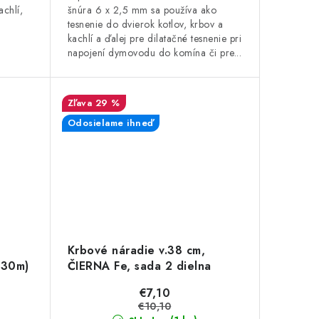
chlí,
šnúra 6 x 2,5 mm sa používa ako
tesnenie do dvierok kotlov, krbov a
kachlí a ďalej pre dilatačné tesnenie pri
napojení dymovodu do komína či pre...
29 %
Odosielame ihneď
Krbové náradie v.38 cm,
 30m)
ČIERNA Fe, sada 2 dielna
€7,10
€10,10