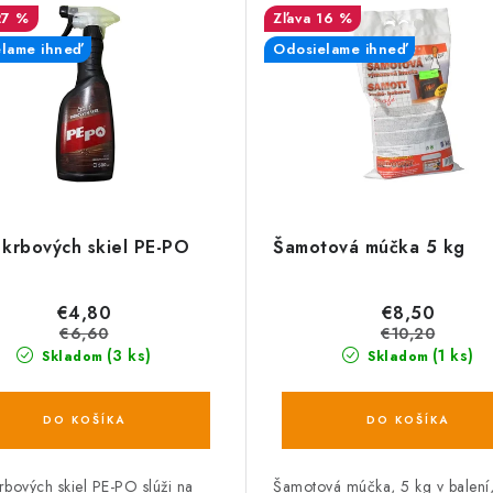
27 %
16 %
lame ihneď
Odosielame ihneď
č krbových skiel PE-PO
Šamotová múčka 5 kg
€4,80
€8,50
€6,60
€10,20
(3 ks)
(1 ks)
Skladom
Skladom
DO KOŠÍKA
DO KOŠÍKA
krbových skiel PE-PO slúži na
Šamotová múčka, 5 kg v balení, 