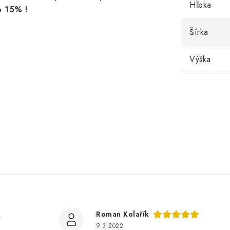
Hĺbka
o 15% !
Šírka
Výška
)
Roman Kolařík
9.3.2022