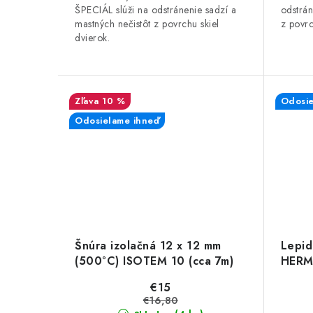
ŠPECIÁL slúži na odstránenie sadzí a
odstrán
mastných nečistôt z povrchu skiel
z povrc
dvierok.
10 %
Odosie
Odosielame ihneď
Šnúra izolačná 12 x 12 mm
Lepid
(500°C) ISOTEM 10 (cca 7m)
HERME
€15
€16,80