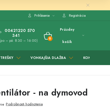
Prihlásenie
Registrácia
Prázdny
00421220 570
341
NÁKUPNÝ
(po – pá: 8:30 – 16:00)
košík
KOŠÍK
STREŠKY
VONKAJŠIA DLAŽBA
KONTAKTY
ntilátor - na dymovod
Podrobnosti hodnotenia
nie