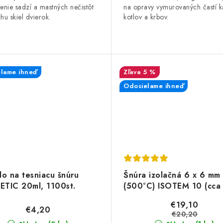
enie sadzí a mastných nečistôt
na opravy vymurovaných častí ka
hu skiel dvierok.
kotlov a krbov.
lame ihneď
5 %
Odosielame ihneď
lo na tesniacu šnúru
Šnúra izolačná 6 x 6 mm
TIC 20ml, 1100st.
(500°C) ISOTEM 10 (cca
€19,10
€4,20
€20,20