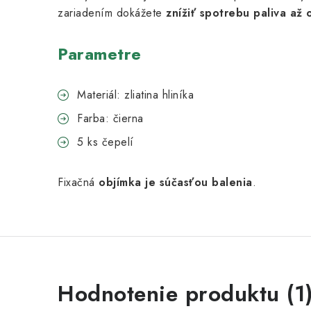
zariadením dokážete
znížiť spotrebu paliva až 
Parametre
Materiál: zliatina hliníka
Farba: čierna
5 ks čepelí
Fixačná
objímka je súčasťou balenia
.
V
Hodnotenie produktu (1