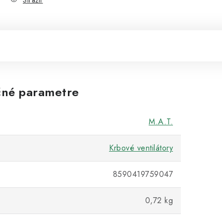
Strážiť
né parametre
M.A.T.
Krbové ventilátory
8590419759047
0,72 kg