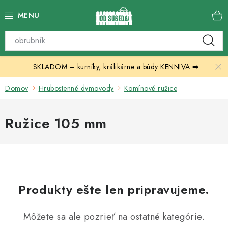
Prejsť
na
obsah
Katalóg produktov
SKLADOM – kurníky, králikárne a búdy KENNIVA ➡️
Skleníky
Domov
Hrubostenné dymovody
Komínové ružice
Nábytok
Ružice 105 mm
Chovateľské potreby
Prístrešky
Vonkajšia dlažba
Produkty ešte len pripravujeme.
Kontakty
Môžete sa ale pozrieť na ostatné kategórie.