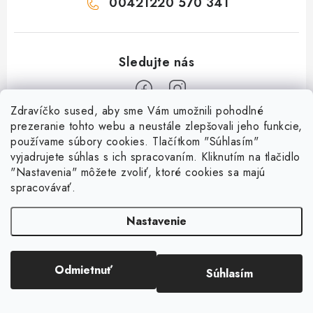
00421220 570 341
Zdravíčko sused, aby sme Vám umožnili pohodlné
Z
prezeranie tohto webu a neustále zlepšovali jeho funkcie,
používame súbory cookies. Tlačítkom "Súhlasím"
á
vyjadrujete súhlas s ich spracovaním. Kliknutím na tlačidlo
O nás
p
"Nastavenia" môžete zvoliť, ktoré cookies sa majú
ä
spracovávať.
Kontakty
Všetko o nákupe
t
História a súčasnosť
Nastavenie
i
Jéža klub
Dokumenty
e
Susedov blog
Doprava a platba
Obchodné podmienky
Pre lepšie susedstvo
Odmietnuť
Súhlasím
Copyright 2026
OD SUSEDA
. Všetky práva vyhradené.
Ako balíme zásielky?
Reklamačný poriadok
Vytvoril Shoptet
Darčekové poukazy
Reklamácia tovaru
Podmienky ochrany osobných údajov