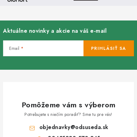
i
e
p
r
Aktuálne novinky a akcie na váš e-mail
v
k
Email
PRIHLÁSIŤ SA
y
v
ý
p
i
s
u
Pomôžeme vám s výberom
Potrebujete s niečím poradiť? Sme tu pre vás!
objednavky
@
odsuseda.sk