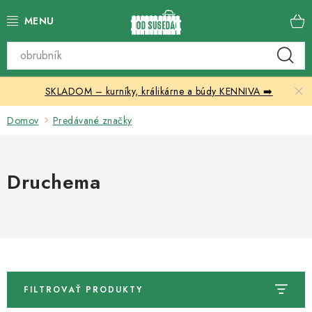
Prejsť
na
obsah
Katalóg produktov
SKLADOM – kurníky, králikárne a búdy KENNIVA ➡️
Skleníky
Domov
Predávané značky
Nábytok
Chovateľské potreby
Druchema
Prístrešky
Vonkajšia dlažba
Kontakty
FILTROVAŤ PRODUKTY