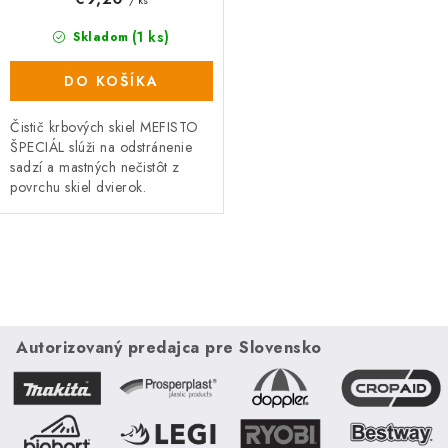
(1 ks)
Skladom
DO KOŠÍKA
Čistič krbových skiel MEFISTO
ŠPECIÁL slúži na odstránenie
sadzí a mastných nečistôt z
povrchu skiel dvierok.
O
v
l
á
Autorizovaný predajca pre Slovensko
d
a
c