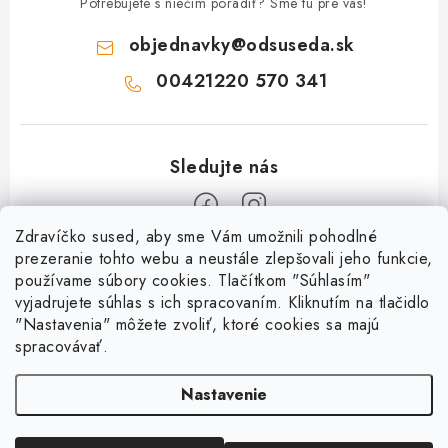
Potrebujete s niečím poradiť? Sme tu pre vás!
objednavky
@
odsuseda.sk
00421220 570 341
Zdravíčko sused, aby sme Vám umožnili pohodlné
Z
prezeranie tohto webu a neustále zlepšovali jeho funkcie,
používame súbory cookies. Tlačítkom "Súhlasím"
á
vyjadrujete súhlas s ich spracovaním. Kliknutím na tlačidlo
O nás
p
"Nastavenia" môžete zvoliť, ktoré cookies sa majú
ä
spracovávať.
Kontakty
Všetko o nákupe
t
História a súčasnosť
Nastavenie
i
Jéža klub
Dokumenty
e
Susedov blog
Doprava a platba
Obchodné podmienky