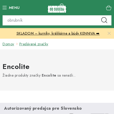
Prejsť
na
obsah
Katalóg produktov
SKLADOM – kurníky, králikárne a búdy KENNIVA ➡️
Skleníky
Domov
Predávané značky
Nábytok
Chovateľské potreby
Encolite
Prístrešky
Žiadne produkty značky
Encolite
sa nenašli...
Vonkajšia dlažba
Kontakty
Autorizovaný predajca pre Slovensko