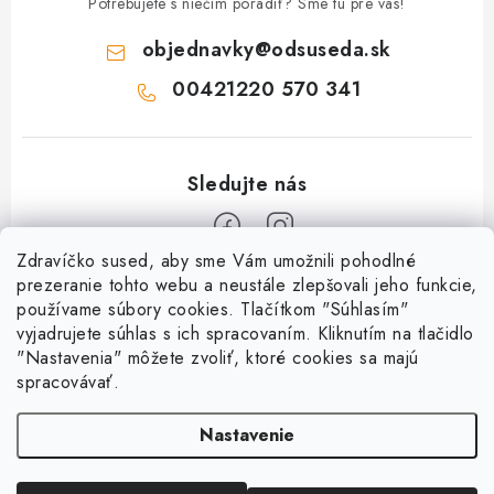
Potrebujete s niečím poradiť? Sme tu pre vás!
objednavky
@
odsuseda.sk
00421220 570 341
Zdravíčko sused, aby sme Vám umožnili pohodlné
Z
prezeranie tohto webu a neustále zlepšovali jeho funkcie,
používame súbory cookies. Tlačítkom "Súhlasím"
á
vyjadrujete súhlas s ich spracovaním. Kliknutím na tlačidlo
O nás
p
"Nastavenia" môžete zvoliť, ktoré cookies sa majú
ä
spracovávať.
Kontakty
Všetko o nákupe
t
História a súčasnosť
Nastavenie
i
Jéža klub
Dokumenty
e
Susedov blog
Doprava a platba
Obchodné podmienky