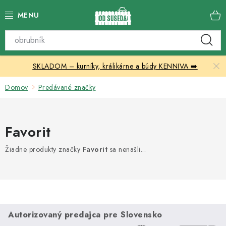
Prejsť
na
obsah
Katalóg produktov
SKLADOM – kurníky, králikárne a búdy KENNIVA ➡️
Skleníky
Domov
Predávané značky
Nábytok
Chovateľské potreby
Favorit
Prístrešky
Žiadne produkty značky
Favorit
sa nenašli...
Vonkajšia dlažba
Kontakty
Autorizovaný predajca pre Slovensko