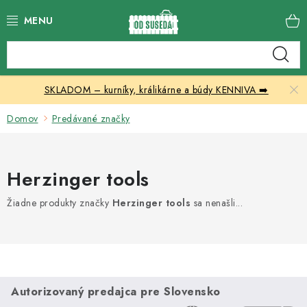
Prejsť
na
obsah
Katalóg produktov
SKLADOM – kurníky, králikárne a búdy KENNIVA ➡️
Skleníky
Domov
Predávané značky
Nábytok
Chovateľské potreby
Herzinger tools
Prístrešky
Žiadne produkty značky
Herzinger tools
sa nenašli...
Vonkajšia dlažba
Kontakty
Autorizovaný predajca pre Slovensko