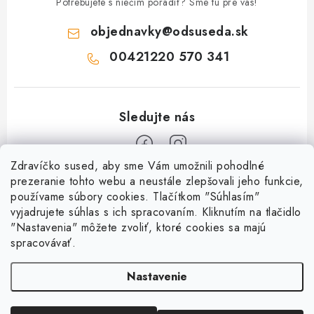
Potrebujete s niečím poradiť? Sme tu pre vás!
objednavky
@
odsuseda.sk
00421220 570 341
Zdravíčko sused, aby sme Vám umožnili pohodlné
Z
prezeranie tohto webu a neustále zlepšovali jeho funkcie,
používame súbory cookies. Tlačítkom "Súhlasím"
á
vyjadrujete súhlas s ich spracovaním. Kliknutím na tlačidlo
O nás
p
"Nastavenia" môžete zvoliť, ktoré cookies sa majú
ä
spracovávať.
Kontakty
Všetko o nákupe
t
História a súčasnosť
Nastavenie
i
Jéža klub
Dokumenty
e
Susedov blog
Doprava a platba
Obchodné podmienky