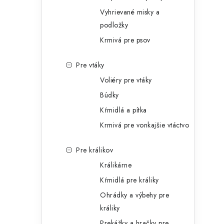
Vyhrievané misky a
podložky
Krmivá pre psov
Pre vtáky
Voliéry pre vtáky
Búdky
Kŕmidlá a pítka
Krmivá pre vonkajšie vtáctvo
Pre králikov
Králikárne
Kŕmidlá pre králiky
Ohrádky a výbehy pre
králiky
Prekážky a hračky pre