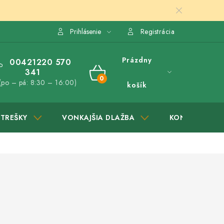
Prihlásenie
Registrácia
Prázdny
00421220 570
341
NÁKUPNÝ
(po – pá: 8:30 – 16:00)
košík
KOŠÍK
STREŠKY
VONKAJŠIA DLAŽBA
KONTAKTY