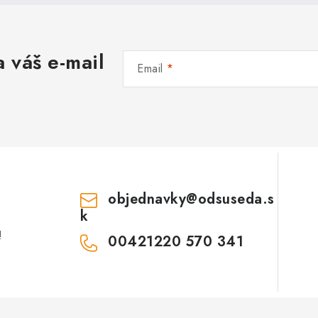
 váš e-mail
Email
objednavky
@
odsuseda.s
k
!
00421220 570 341