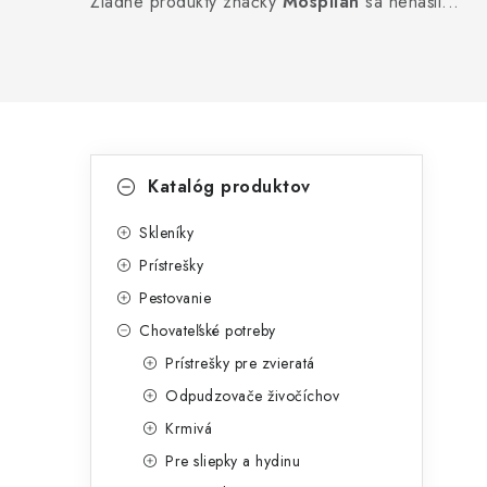
Žiadne produkty značky
Mospilan
sa nenašli...
B
K
Preskočiť
Katalóg produktov
kategórie
a
o
t
Skleníky
č
Prístrešky
e
n
Pestovanie
g
ý
Chovateľské potreby
ó
Prístrešky pre zvieratá
p
r
Odpudzovače živočíchov
a
i
Krmivá
e
n
Pre sliepky a hydinu