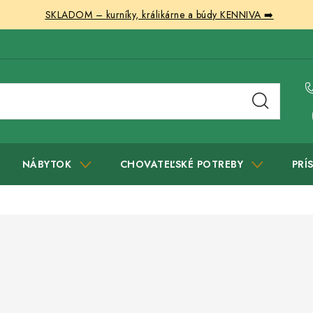
SKLADOM – kurníky, králikárne a búdy KENNIVA ➡️
NÁBYTOK
CHOVATEĽSKÉ POTREBY
PRÍ