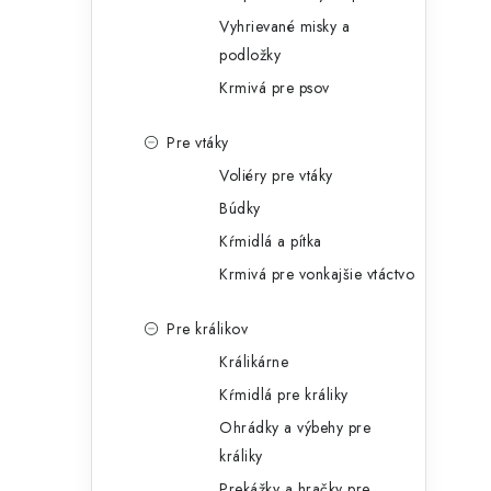
Vyhrievané misky a
podložky
Krmivá pre psov
Pre vtáky
Voliéry pre vtáky
Búdky
Kŕmidlá a pítka
Krmivá pre vonkajšie vtáctvo
Pre králikov
Králikárne
Kŕmidlá pre králiky
Ohrádky a výbehy pre
králiky
Prekážky a hračky pre