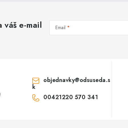
 váš e-mail
Email
objednavky
@
odsuseda.s
k
!
00421220 570 341