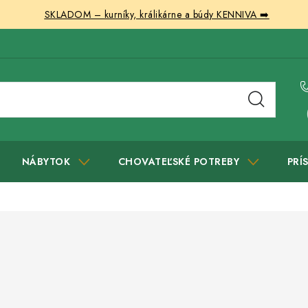
SKLADOM – kurníky, králikárne a búdy KENNIVA ➡️
NÁBYTOK
CHOVATEĽSKÉ POTREBY
PRÍ