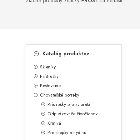
Žiadne produkty značky
PROST
sa nenašli...
B
K
Preskočiť
Katalóg produktov
kategórie
a
o
t
Skleníky
č
Prístrešky
e
n
Pestovanie
g
ý
Chovateľské potreby
ó
Prístrešky pre zvieratá
p
r
Odpudzovače živočíchov
a
i
Krmivá
e
n
Pre sliepky a hydinu