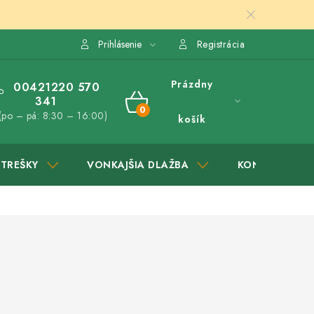
Prihlásenie
Registrácia
Prázdny
00421220 570
341
NÁKUPNÝ
(po – pá: 8:30 – 16:00)
košík
KOŠÍK
STREŠKY
VONKAJŠIA DLAŽBA
KONTAKTY