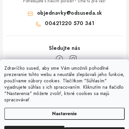
Potrebujete s niečím poradiť? Sme tu pre vás!
objednavky
@
odsuseda.sk
00421220 570 341
Zdravíčko sused, aby sme Vám umožnili pohodlné
Z
prezeranie tohto webu a neustále zlepšovali jeho funkcie,
používame súbory cookies. Tlačítkom "Súhlasím"
á
vyjadrujete súhlas s ich spracovaním. Kliknutím na tlačidlo
O nás
p
"Nastavenia" môžete zvoliť, ktoré cookies sa majú
ä
spracovávať.
Kontakty
Všetko o nákupe
t
História a súčasnosť
Nastavenie
i
Jéža klub
Dokumenty
e
Susedov blog
Doprava a platba
Obchodné podmienky