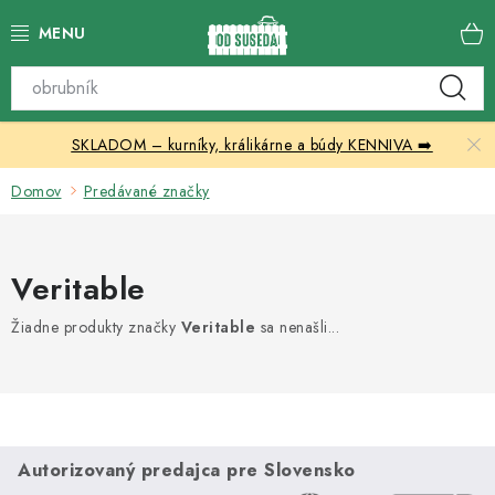
Prejsť
na
obsah
Katalóg produktov
SKLADOM – kurníky, králikárne a búdy KENNIVA ➡️
Skleníky
Domov
Predávané značky
Nábytok
Chovateľské potreby
Veritable
Prístrešky
Žiadne produkty značky
Veritable
sa nenašli...
Vonkajšia dlažba
Kontakty
Autorizovaný predajca pre Slovensko