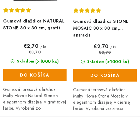
Gumová dlaždica NATURAL
Gumová dlaždica STONE
STONE 30 x 30 cm, grafit
MOSAIC 30 x 30 cm,
antracit
€2,70
€2,70
/ ks
/ ks
€3,70
€3,70
(>1000 ks)
(>1000 ks)
Skladom
Skladom
DO KOŠÍKA
DO KOŠÍKA
Gumová terasová dlaždica
Gumená terasová dlaždica
Multy Home Natural Stone v
Multy Home Stone Mosaic v
elegantnom dizajne, v grafitovej
elegantnom dizajne, v čiernej
farbe. Vyrobená zo
farbe. Vyrobená zo zmesi
zmesi gumového recyklátu a
gumového recyklátu a
polypropylénu, čo zaručuje
polyprepylénu (oboje
vysokú...
recyklovateľné), čo zaručuje...