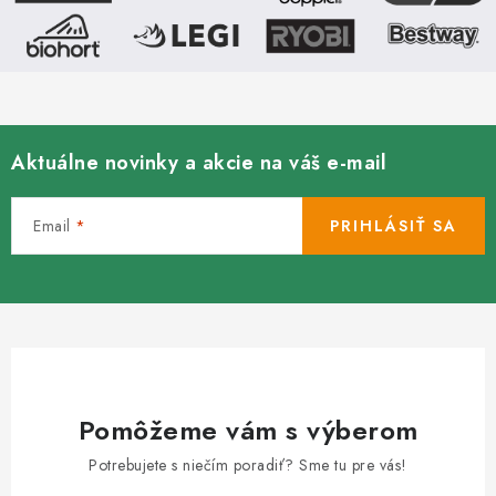
ý
p
i
s
u
Aktuálne novinky a akcie na váš e-mail
Email
PRIHLÁSIŤ SA
Pomôžeme vám s výberom
Potrebujete s niečím poradiť? Sme tu pre vás!