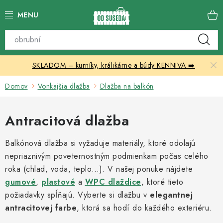
Prejsť
na
obsah
Katalóg produktov
SKLADOM – kurníky, králikárne a búdy KENNIVA ➡️
Skleníky
Domov
Vonkajšia dlažba
Dlažba na balkón
Nábytok
Antracitová dlažba
Chovateľské potreby
Balkónová dlažba si vyžaduje materiály, ktoré odolajú
Prístrešky
nepriaznivým poveternostným podmienkam počas celého
roka (chlad, voda, teplo…). V našej ponuke nájdete
Vonkajšia dlažba
gumové
,
plastové
a
WPC dlaždice
, ktoré tieto
požiadavky spĺňajú. Vyberte si dlažbu v
elegantnej
Kontakty
antracitovej farbe
, ktorá sa hodí do každého exteriéru.