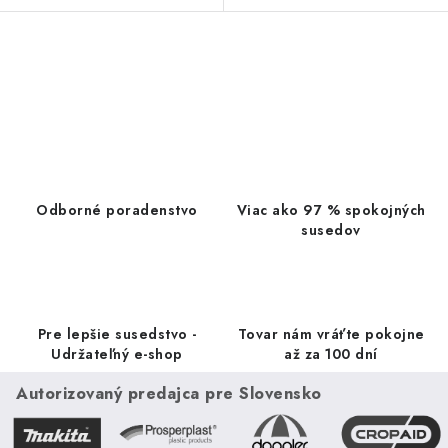
zmesi gumového recyklátu a
použiť ako exteriérovú
polypropylénu, čo zaručuje
podlahovú krytinu. Majú veľmi
vysokú...
jednoduchú a...
O
v
l
á
d
a
Odborné poradenstvo
Viac ako 97 % spokojných
c
susedov
i
e
p
r
Pre lepšie susedstvo -
Tovar nám vráťte pokojne
v
Udržateľný e-shop
až za 100 dní
k
Autorizovaný predajca pre Slovensko
y
v