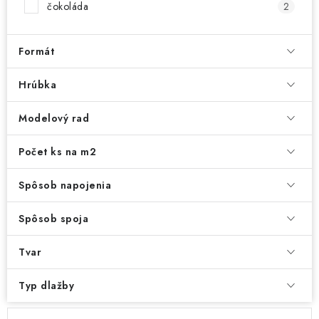
čokoláda
2
Formát
Hrúbka
Modelový rad
Počet ks na m2
Spôsob napojenia
Spôsob spoja
Tvar
Typ dlažby
V
R