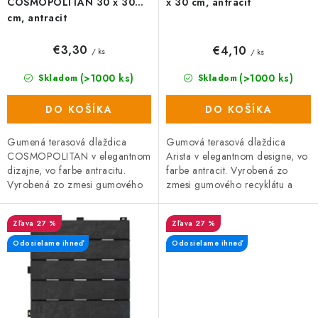
COSMOPOLITAN 30 x 30
x 30 cm, antracit
cm, antracit
€3,30
€4,10
/ ks
/ ks
(>1000 ks)
(>1000 ks)
Skladom
Skladom
DO KOŠÍKA
DO KOŠÍKA
Gumená terasová dlaždica
Gumová terasová dlaždica
COSMOPOLITAN v elegantnom
Arista v elegantnom designe, vo
dizajne, vo farbe antracitu.
farbe antracit. Vyrobená zo
Vyrobená zo zmesi gumového
zmesi gumového recyklátu a
recyklátu a polypropylénu, čo
polypropylénu, čo zaručuje
zaručuje vysokú odolnosť a
vysokú odolnosť a dlhú...
27 %
27 %
dlhú...
Odosielame ihneď
Odosielame ihneď