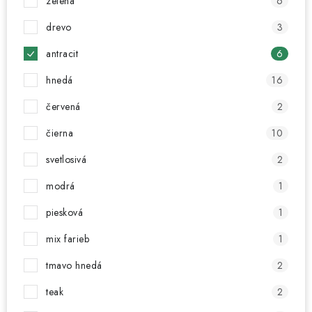
zelená
6
drevo
3
antracit
6
hnedá
16
červená
2
čierna
10
svetlosivá
2
modrá
1
piesková
1
mix farieb
1
tmavo hnedá
2
teak
2