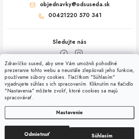
objednavky
@
odsuseda.sk
00421220 570 341
Zdravíčko sused, aby sme Vám umožnili pohodlné
Z
prezeranie tohto webu a neustále zlepšovali jeho funkcie,
používame súbory cookies. Tlačítkom "Súhlasím"
á
vyjadrujete súhlas s ich spracovaním. Kliknutím na tlačidlo
O nás
p
"Nastavenia" môžete zvoliť, ktoré cookies sa majú
ä
spracovávať.
Kontakty
Všetko o nákupe
t
História a súčasnosť
Nastavenie
i
Jéža klub
Dokumenty
e
Susedov blog
Doprava a platba
Obchodné podmienky
Pre lepšie susedstvo
Odmietnuť
Súhlasím
Copyright 2026
OD SUSEDA
. Všetky práva vyhradené.
Ako balíme zásielky?