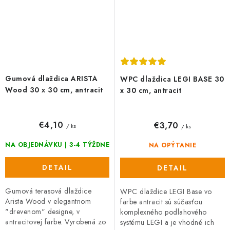
Gumová dlaždica ARISTA
WPC dlaždica LEGI BASE 30
Wood 30 x 30 cm, antracit
x 30 cm, antracit
€4,10
€3,70
/ ks
/ ks
NA OBJEDNÁVKU | 3-4 TÝŽDNE
NA OPÝTANIE
DETAIL
DETAIL
Gumová terasová dlaždice
WPC dlaždice LEGI Base vo
Arista Wood v elegantnom
farbe antracit sú súčasťou
"drevenom" designe, v
komplexného podlahového
antracitovej farbe. Vyrobená zo
systému LEGI a je vhodné ich