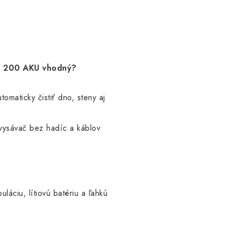
CF 200 AKU vhodný?
utomaticky čistiť dno, steny aj
 vysávač bez hadíc a káblov
láciu, lítiovú batériu a ľahkú