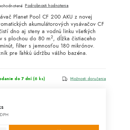
Podrobnosti hodnotenia
eohodnotené
ávač Planet Pool CF 200 AKU z novej
tomatických akumulátorových vysávačov CF
čistí dno aj steny a vodnú linku všetkých
2
v s plochou do 80 m
, dĺžka čistiaceho
minút, filter s jemnosťou 180 mikrónov.
ík pre ľahkú údržbu vášho bazéna.
odanie do 7 dní
(6 ks)
Možnosti doručenia
ks
 DPH
cena: