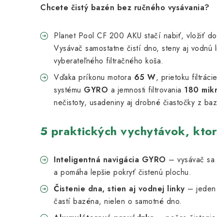
Chcete čistý bazén bez ručného vysávania?
Planet Pool CF 200 AKU stačí nabiť, vložiť d
Vysávač samostatne čistí dno, steny aj vodnú l
vyberateľného filtračného koša.
Vďaka príkonu motora
65 W
, prietoku filtráci
systému
GYRO
a jemnosti filtrovania
180 mik
nečistoty, usadeniny aj drobné čiastočky z ba
5 praktických vychytávok, ktor
Inteligentná navigácia GYRO
– vysávač sa 
a pomáha lepšie pokryť čistenú plochu.
Čistenie dna, stien aj vodnej linky
– jeden 
častí bazéna, nielen o samotné dno.