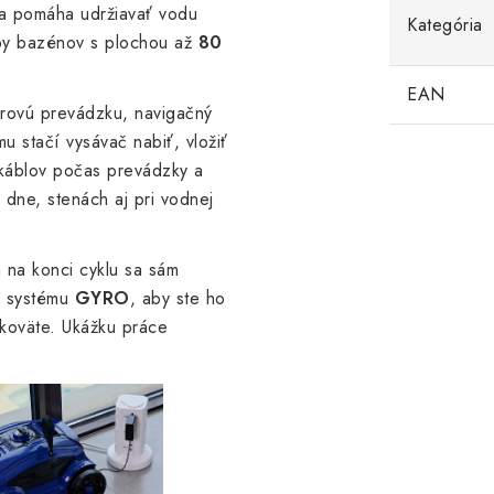
a pomáha udržiavať vodu
Kategória
ypy bazénov s plochou až
80
EAN
rovú prevádzku, navigačný
u stačí vysávač nabiť, vložiť
káblov počas prevádzky a
dne, stenách aj pri vodnej
a na konci cyklu sa sám
o systému
GYRO
, aby ste ho
koväte. Ukážku práce