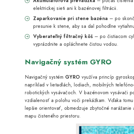
Akumulátorová prevádzka
– počas čistenia 
elektrickej sieti ani k bazénovej filtrácii.
Zaparkovanie pri stene bazéna
– po skonče
presunie k stene, aby sa dal pohodlne vytiahn
Vyberateľný filtračný kôš
– po čistiacom cy
vyprázdnite a opláchnete čistou vodou.
Navigačný systém GYRO
Navigačný systém
GYRO
využíva princíp gyroskop
napríklad v lietadlách, lodiach, mobilných telefó
robotických vysávačoch. V bazénovom vysávači p
vzdialenosť a polohu voči prekážkam. Vďaka tomu
lepšie orientovať, obmedzuje zbytočné narážanie 
mapu čisteného priestoru.