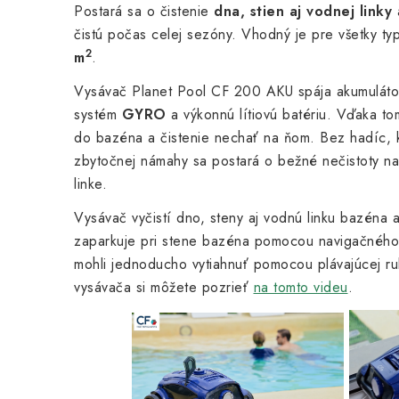
Postará sa o čistenie
dna, stien aj vodnej linky
čistú počas celej sezóny. Vhodný je pre všetky t
2
m
.
Vysávač Planet Pool CF 200 AKU spája akumuláto
systém
GYRO
a výkonnú lítiovú batériu. Vďaka tom
do bazéna a čistenie nechať na ňom. Bez hadíc, 
zbytočnej námahy sa postará o bežné nečistoty na 
linke.
Vysávač vyčistí dno, steny aj vodnú linku bazéna 
zaparkuje pri stene bazéna pomocou navigačnéh
mohli jednoducho vytiahnuť pomocou plávajúcej ru
vysávača si môžete pozrieť
na tomto videu
.