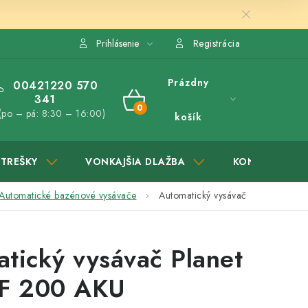
Prihlásenie
Registrácia
Prázdny
00421220 570
341
NÁKUPNÝ
(po – pá: 8:30 – 16:00)
košík
KOŠÍK
STREŠKY
VONKAJŠIA DLAŽBA
KONTAKTY
Automatické bazénové vysávače
Automatický vysávač
tický vysávač Planet
CF 200 AKU