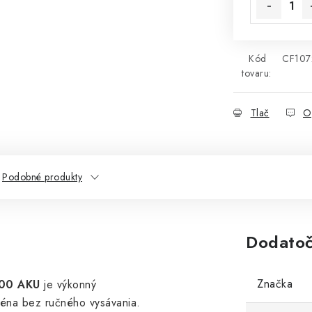
Kód
CF107
tovaru:
Tlač
O
Podobné produkty
Dodatoč
Značka
200 AKU
je výkonný
éna bez ručného vysávania.