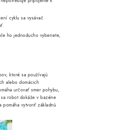
nepotrebuje pripojenie k
ní cyklu sa vysávač
uť.
kle ho jednoducho vyberiete,
ov, ktoré sa používajú
noch alebo domácich
omáha určovať smer pohybu,
 sa robot dokáže v bazéne
a pomáha vytvoriť základnú