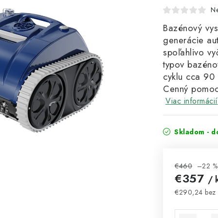
N
Bazénový vys
generácie au
spoľahlivo vy
typov bazéno
cyklu cca 90 
Cenný pomocn
Viac informácií
Skladom - d
€460
–22 %
€357
/ 
€290,24 bez
Jednotková 