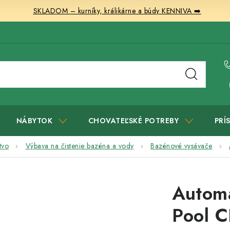
SKLADOM – kurníky, králikárne a búdy KENNIVA ➡️
NÁBYTOK
CHOVATEĽSKÉ POTREBY
PRÍ
tvo
Výbava na čistenie bazéna a vody
Bazénové vysávače
Automa
Pool 