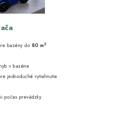
vača
2
 pre bazény do
80 m
ohyb v bazéne
pre jednoduché vytiahnutie
cii počas prevádzky