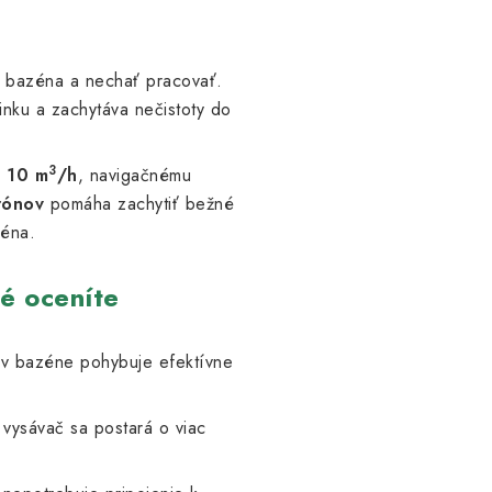
o bazéna a nechať pracovať.
inku a zachytáva nečistoty do
3
e
10 m
/h
, navigačnému
rónov
pomáha zachytiť bežné
zéna.
é oceníte
v bazéne pohybuje efektívne
vysávač sa postará o viac