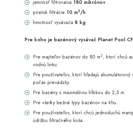
jemnosť filtrovania
180 mikrónov
3
prietok filtrácie
10 m
/h
hmotnosť vysávača
8 kg
Pre koho je bazénový vysávač Planet Pool 
2
Pre majiteľov bazénov do 80 m
, ktorí chcú a
vodnú linku.
Pre používateľov, ktorí hľadajú akumulátorový
počas prevádzky.
Pre bazény s maximálnou hĺbkou do 2,5 m.
Pre všetky bežné typy bazénov na trhu.
Pre používateľov, ktorí chcú jednoduchú manipu
údržbu filtračného koša.