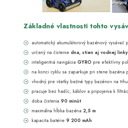
Základné vlastnosti tohto vysá
automatický akumulátorový bazénový vysávač
určený na čistenie
dna, stien aj vodnej linky
inteligentná navigácia
GYRO
pre efektívny p
na konci cyklu sa zaparkuje pri stene bazéna 
vhodný pre všetky bežné typy bazénov na trhu
pracuje bez hadíc, káblov a pripojenia k filtrá
doba čistenia
90 minút
maximálna hĺbka bazéna
2,5 m
kapacita batérie
9 200 mAh