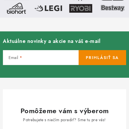
ý
p
i
s
u
Aktuálne novinky a akcie na váš e-mail
Email
PRIHLÁSIŤ SA
Pomôžeme vám s výberom
Potrebujete s niečím poradiť? Sme tu pre vás!