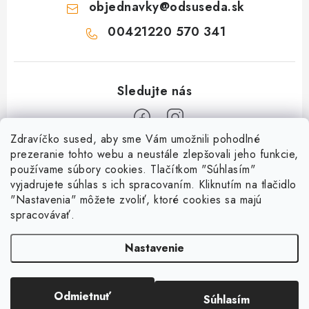
objednavky
@
odsuseda.sk
00421220 570 341
Zdravíčko sused, aby sme Vám umožnili pohodlné
Z
prezeranie tohto webu a neustále zlepšovali jeho funkcie,
používame súbory cookies. Tlačítkom "Súhlasím"
á
vyjadrujete súhlas s ich spracovaním. Kliknutím na tlačidlo
O nás
p
"Nastavenia" môžete zvoliť, ktoré cookies sa majú
ä
spracovávať.
Kontakty
Všetko o nákupe
t
História a súčasnosť
Nastavenie
i
Jéža klub
Dokumenty
e
Susedov blog
Doprava a platba
Obchodné podmienky
Pre lepšie susedstvo
Odmietnuť
Súhlasím
Copyright 2026
OD SUSEDA
. Všetky práva vyhradené.
Ako balíme zásielky?