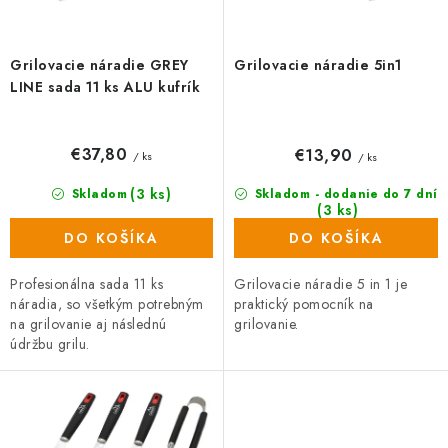
o
v
Grilovacie náradie GREY
Grilovacie náradie 5in1
LINE sada 11 ks ALU kufrík
€37,80
€13,90
/ ks
/ ks
(3 ks)
Skladom
Skladom - dodanie do 7 dní
(3 ks)
DO KOŠÍKA
DO KOŠÍKA
Profesionálna sada 11 ks
Grilovacie náradie 5 in 1 je
náradia, so všetkým potrebným
praktický pomocník na
na grilovanie aj následnú
grilovanie.
údržbu grilu.