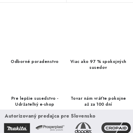
klasickými nástrojmi ako
obracačka, vidlička a kliešte.
O
v
l
á
d
a
Odborné poradenstvo
Viac ako 97 % spokojných
c
susedov
i
e
p
r
Pre lepšie susedstvo -
Tovar nám vráťte pokojne
v
Udržateľný e-shop
až za 100 dní
k
Autorizovaný predajca pre Slovensko
y
v