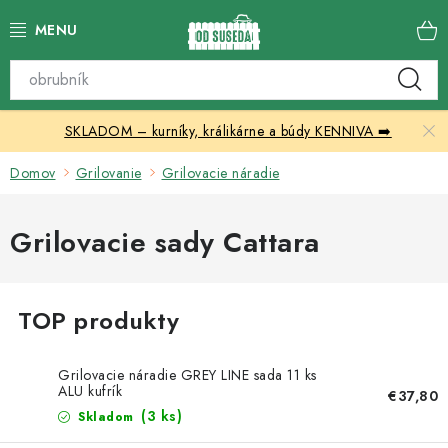
Prejsť
na
obsah
Katalóg produktov
SKLADOM – kurníky, králikárne a búdy KENNIVA ➡️
Skleníky
Domov
Grilovanie
Grilovacie náradie
Nábytok
Grilovacie sady Cattara
Chovateľské potreby
Prístrešky
Vonkajšia dlažba
Grilovacie náradie GREY LINE sada 11 ks
ALU kufrík
€37,80
Kontakty
(3 ks)
Skladom