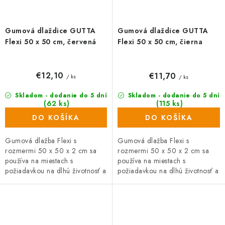
Gumová dlaždice GUTTA
Gumová dlaždice GUTTA
Flexi 50 x 50 cm, červená
Flexi 50 x 50 cm, čierna
€12,10
€11,70
/ ks
/ ks
Skladom - dodanie do 5 dní
Skladom - dodanie do 5 dní
(62 ks)
(115 ks)
DO KOŠÍKA
DO KOŠÍKA
Gumová dlažba Flexi s
Gumová dlažba Flexi s
rozmermi 50 x 50 x 2 cm sa
rozmermi 50 x 50 x 2 cm sa
používa na miestach s
používa na miestach s
požiadavkou na dlhú životnosť a
požiadavkou na dlhú životnosť a
vysokú zaťažiteľnosť. Je ideálnou
vysokú zaťažiteľnosť. Je ideálnou
podlahovou krytinou do...
podlahovou krytinou do...