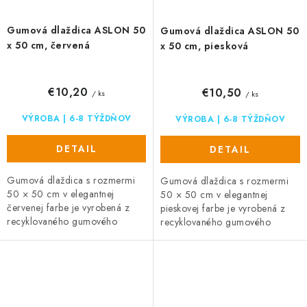
Gumová dlaždica ASLON 50
Gumová dlaždica ASLON 50
x 50 cm, červená
x 50 cm, piesková
€10,20
€10,50
/ ks
/ ks
VÝROBA | 6-8 TÝŽDŇOV
VÝROBA | 6-8 TÝŽDŇOV
DETAIL
DETAIL
Gumová dlaždica s rozmermi
Gumová dlaždica s rozmermi
50 × 50 cm v elegantnej
50 × 50 cm v elegantnej
červenej farbe je vyrobená z
pieskovej farbe je vyrobená z
recyklovaného gumového
recyklovaného gumového
granulátu. Ponúka protišmykový
granulátu. Ponúka protišmykový
povrch, priepustnosť vody a
povrch, priepustnosť vody a
rýchle...
rýchle...