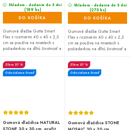
Skladom - dodanie do 5 dní
Skladom - dodanie do 5 dní
(189 ks)
(275 ks)
DO KOŠÍKA
DO KOŠÍKA
Gumová dlažba Gutta Smart
Gumová dlažba Gutta Smart
Flex s rozmermi 40 x 40 x 2,5
Flex s rozmermi 40 x 40 x 2,5
cm sa používa na miestach s
cm sa používa na miestach s
požiadavkou na dlhú životnosť a
požiadavkou na dlhú životnosť a
vysoké zaťaženie. Je ideálnym
vysoké zaťaženie. Je ideálnym
doplnkom pre detské...
doplnkom pre detské...
27 %
27 %
Odosielame ihneď
Odosielame ihneď
Gumová dlaždica NATURAL
Gumová dlaždica STONE
STONE 30 x 30 cm, grafit
MOSAIC 30 x 30 cm,