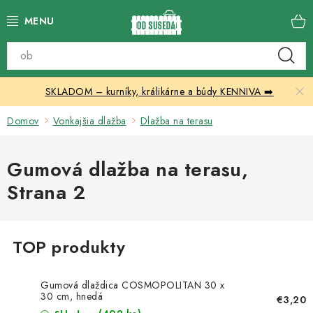
Prejsť
na
obsah
Katalóg produktov
SKLADOM – kurníky, králikárne a búdy KENNIVA ➡️
Skleníky
Domov
Vonkajšia dlažba
Dlažba na terasu
Nábytok
Gumová dlažba na terasu
,
Chovateľské potreby
Strana 2
Prístrešky
Vonkajšia dlažba
Kontakty
Gumová dlaždica COSMOPOLITAN 30 x
30 cm, hnedá
€3,20