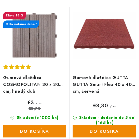
s
n
p
i
18 %
r
e
Odosielame ihneď
o
p
d
r
u
o
k
d
t
u
o
k
Gumová dlaždica
Gumová dlaždica GUTTA
v
t
COSMOPOLITAN 30 x 30
GUTTA Smart Flex 40 x 40
o
cm, hnedý dub
cm, červená
v
€3
/ ks
€8,30
/ ks
€3,70
(>1000 ks)
Skladom
Skladom - dodanie do 5 dní
(165 ks)
DO KOŠÍKA
DO KOŠÍKA