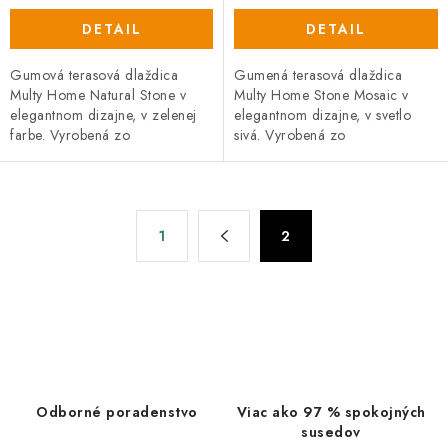
DETAIL
DETAIL
Gumová terasová dlaždica
Gumená terasová dlaždica
Multy Home Natural Stone v
Multy Home Stone Mosaic v
elegantnom dizajne, v zelenej
elegantnom dizajne, v svetlo
farbe. Vyrobená zo
sivá. Vyrobená zo
zmesi gumového recyklátu a
zmesi gumového recyklátu a
polypropylénu, čo zaručuje
polypropylénu, čo zaručuje
vysokú odolnosť a...
vysokú odolnosť a...
O
S
1
2
t
v
r
l
á
á
n
d
k
a
o
c
v
i
a
Odborné poradenstvo
Viac ako 97 % spokojných
e
n
susedov