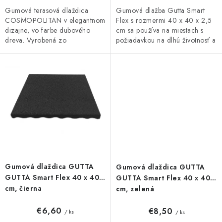
Gumová terasová dlaždica
Gumová dlažba Gutta Smart
COSMOPOLITAN v elegantnom
Flex s rozmermi 40 x 40 x 2,5
dizajne, vo farbe dubového
cm sa používa na miestach s
dreva. Vyrobená zo
požiadavkou na dlhú životnosť a
zmesi gumového recyklátu a
vysoké zaťaženie. Je ideálnym
polypropylénu, čo zaručuje
doplnkom pre detské...
vysokú odolnosť a...
Gumová dlaždica GUTTA
Gumová dlaždica GUTTA
GUTTA Smart Flex 40 x 40
GUTTA Smart Flex 40 x 40
cm, čierna
cm, zelená
€6,60
€8,50
/ ks
/ ks