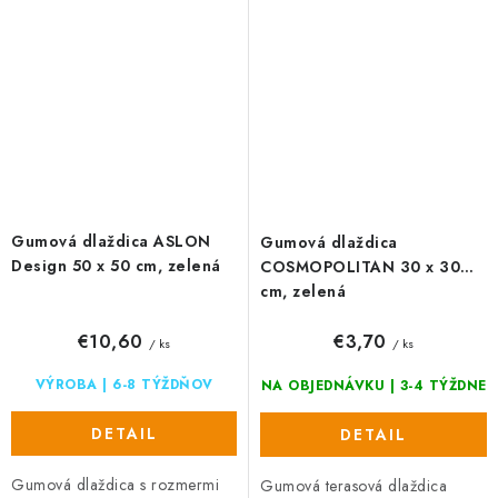
povrch, priepustnosť vody a
povrch, priepustnosť vody a
rýchle...
rýchle...
Gumová dlaždica ASLON
Gumová dlaždica
Design 50 x 50 cm, zelená
COSMOPOLITAN 30 x 30
cm, zelená
€10,60
€3,70
/ ks
/ ks
VÝROBA | 6-8 TÝŽDŇOV
NA OBJEDNÁVKU | 3-4 TÝŽDNE
DETAIL
DETAIL
Gumová dlaždica s rozmermi
Gumová terasová dlaždica