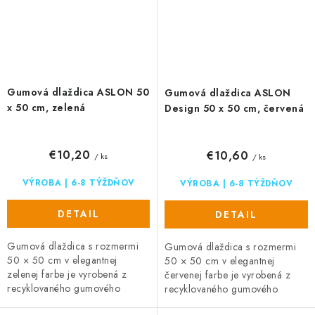
Gumová dlaždica ASLON 50
Gumová dlaždica ASLON
x 50 cm, zelená
Design 50 x 50 cm, červená
€10,20
€10,60
/ ks
/ ks
VÝROBA | 6-8 TÝŽDŇOV
VÝROBA | 6-8 TÝŽDŇOV
DETAIL
DETAIL
Gumová dlaždica s rozmermi
Gumová dlaždica s rozmermi
50 × 50 cm v elegantnej
50 × 50 cm v elegantnej
zelenej farbe je vyrobená z
červenej farbe je vyrobená z
recyklovaného gumového
recyklovaného gumového
granulátu. Ponúka protišmykový
granulátu. Ponúka protišmykový