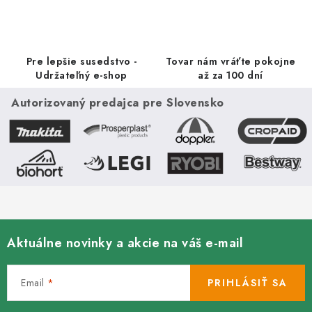
p
i
r
e
v
k
Pre lepšie susedstvo -
Tovar nám vráťte pokojne
y
Udržateľný e-shop
až za 100 dní
v
Autorizovaný predajca pre Slovensko
ý
p
i
s
u
Aktuálne novinky a akcie na váš e-mail
Email
PRIHLÁSIŤ SA