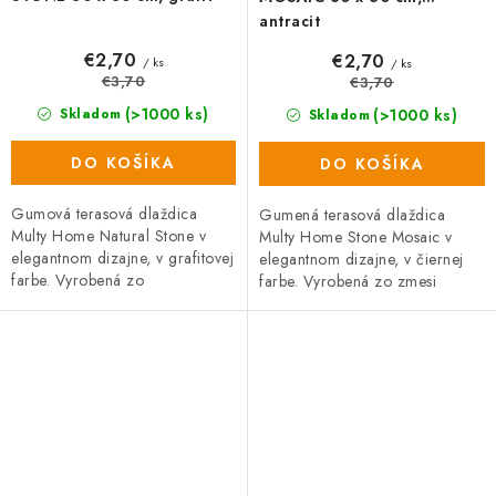
antracit
€2,70
€2,70
/ ks
/ ks
€3,70
€3,70
(>1000 ks)
(>1000 ks)
Skladom
Skladom
DO KOŠÍKA
DO KOŠÍKA
Gumová terasová dlaždica
Gumená terasová dlaždica
Multy Home Natural Stone v
Multy Home Stone Mosaic v
elegantnom dizajne, v grafitovej
elegantnom dizajne, v čiernej
farbe. Vyrobená zo
farbe. Vyrobená zo zmesi
zmesi gumového recyklátu a
gumového recyklátu a
polypropylénu, čo zaručuje
polyprepylénu (oboje
vysokú...
recyklovateľné), čo zaručuje...