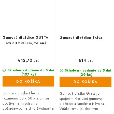
Gumová dlaždice GUTTA
Gumová dlaždice Tráva
Flexi 50 x 50 cm, zelená
€12,70
€14
/ ks
/ ks
Skladom - dodanie do 5 dní
Skladom - dodanie do 5 dní
(107 ks)
(29 ks)
DO KOŠÍKA
DO KOŠÍKA
Gumová dlažba Flexi s
Gumová dlažba Grass je
rozmermi 50 x 50 x 2 cm sa
spojením klasickej gumovej
používa na miestach s
dlaždice a umelého trávnika.
požiadavkou na dlhú životnosť a
Vďaka tomu je ideálnym
vysokú zaťažiteľnosť. Je ideálnou
dizajnovým prvkom na vašu