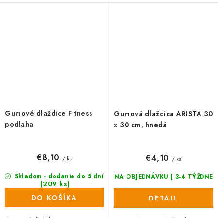
podlahovou krytinou do...
terasu.
Gumové dlaždice Fitness
Gumová dlaždica ARISTA 30
podlaha
x 30 cm, hnedá
€8,10
€4,10
/ ks
/ ks
Skladom - dodanie do 5 dní
NA OBJEDNÁVKU | 3-4 TÝŽDNE
(209 ks)
DO KOŠÍKA
DETAIL