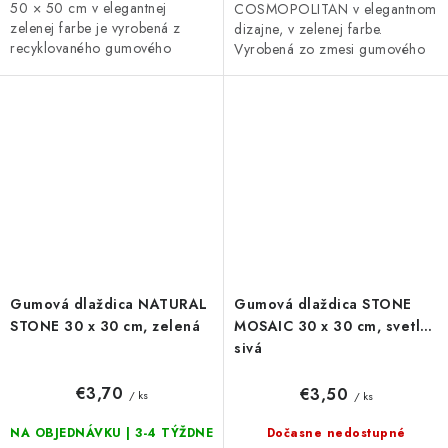
50 × 50 cm v elegantnej
COSMOPOLITAN v elegantnom
zelenej farbe je vyrobená z
dizajne, v zelenej farbe.
recyklovaného gumového
Vyrobená zo zmesi gumového
granulátu. Ponúka protišmykový
recyklátu a polypropylénu, čo
povrch, priepustnosť vody a
zaručuje vysokú odolnosť a
rýchle...
dlhú...
Gumová dlaždica NATURAL
Gumová dlaždica STONE
STONE 30 x 30 cm, zelená
MOSAIC 30 x 30 cm, svetlo
sivá
€3,70
€3,50
/ ks
/ ks
NA OBJEDNÁVKU | 3-4 TÝŽDNE
Dočasne nedostupné