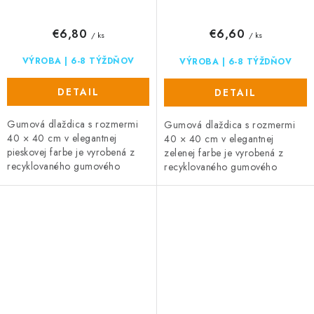
€6,80
€6,60
/ ks
/ ks
VÝROBA | 6-8 TÝŽDŇOV
VÝROBA | 6-8 TÝŽDŇOV
DETAIL
DETAIL
Gumová dlaždica s rozmermi
Gumová dlaždica s rozmermi
40 × 40 cm v elegantnej
40 × 40 cm v elegantnej
pieskovej farbe je vyrobená z
zelenej farbe je vyrobená z
recyklovaného gumového
recyklovaného gumového
granulátu. Ponúka protišmykový
granulátu. Ponúka protišmykový
povrch, priepustnosť vody a
povrch, priepustnosť vody a
rýchle...
rýchle...