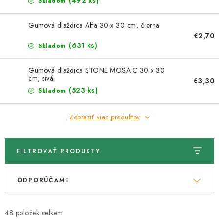
Kachle
(492 ks)
Skladom
Gumová dlaždica Alfa 30 x 30 cm, čierna
€2,70
(631 ks)
Skladom
Gumová dlaždica STONE MOSAIC 30 x 30
cm, sivá
€3,30
(523 ks)
Skladom
Zobraziť viac produktov
FILTROVAŤ PRODUKTY
V
R
ODPORÚČAME
ý
a
p
d
i
e
48