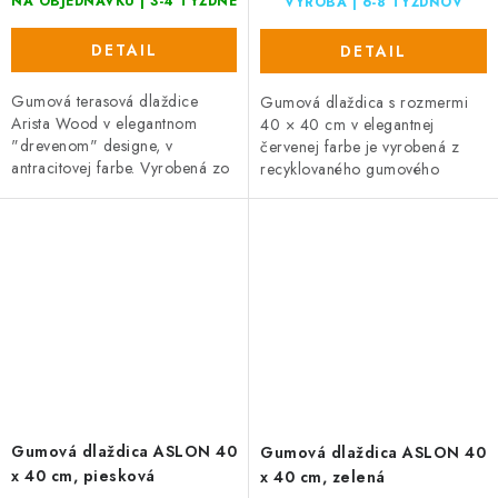
NA OBJEDNÁVKU | 3-4 TÝŽDNE
VÝROBA | 6-8 TÝŽDŇOV
DETAIL
DETAIL
Gumová terasová dlaždice
Gumová dlaždica s rozmermi
Arista Wood v elegantnom
40 × 40 cm v elegantnej
"drevenom" designe, v
červenej farbe je vyrobená z
antracitovej farbe. Vyrobená zo
recyklovaného gumového
zmesi gumového recyklátu a
granulátu. Ponúka protišmykový
polypropylénu, čo zaručuje
povrch, priepustnosť vody a
vysokú...
rýchle...
Gumová dlaždica ASLON 40
Gumová dlaždica ASLON 40
x 40 cm, piesková
x 40 cm, zelená