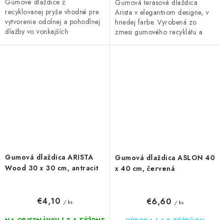
Gumové dlaždice z
Gumová terasová dlaždica
recyklovanej pryže vhodné pre
Arista v elegantnom designe, v
vytvorenie odolnej a pohodlnej
hnedej farbe. Vyrobená zo
dlažby vo vonkajších
zmesi gumového recyklátu a
priestoroch i interiéri.
polypropylénu, čo zaručuje
vysokú odolnosť a dlhú...
Gumová dlaždica ARISTA
Gumová dlaždica ASLON 40
Wood 30 x 30 cm, antracit
x 40 cm, červená
€4,10
€6,60
/ ks
/ ks