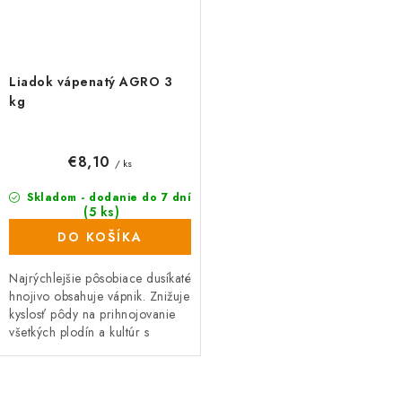
Liadok vápenatý AGRO 3
kg
€8,10
/ ks
Skladom - dodanie do 7 dní
(5 ks)
DO KOŠÍKA
Najrýchlejšie pôsobiace dusíkaté
hnojivo obsahuje vápnik. Znižuje
kyslosť pôdy na prihnojovanie
všetkých plodín a kultúr s
výnimkou kyslomilných rastlín
(azalky, rododendrony,...