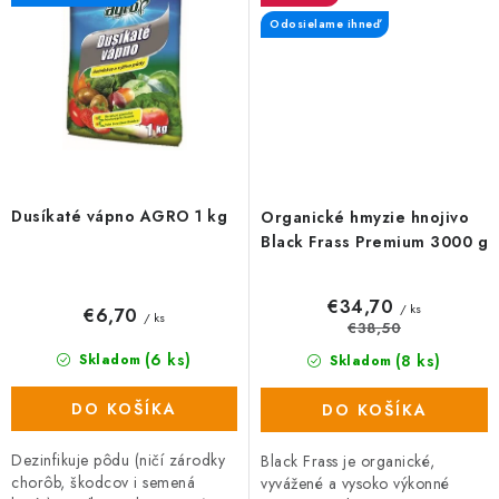
Odosielame ihneď
Dusíkaté vápno AGRO 1 kg
Organické hmyzie hnojivo
Black Frass Premium 3000 g
€34,70
/ ks
€6,70
/ ks
€38,50
(6 ks)
(8 ks)
Skladom
Skladom
DO KOŠÍKA
DO KOŠÍKA
Dezinfikuje pôdu (ničí zárodky
Black Frass je organické,
chorôb, škodcov i semená
vyvážené a vysoko výkonné