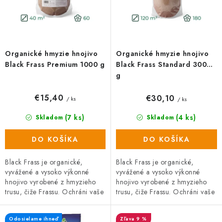
u
o
k
d
t
u
o
k
Organické hmyzie hnojivo
Organické hmyzie hnojivo
v
t
Black Frass Premium 1000 g
Black Frass Standard 3000
o
g
v
€15,40
€30,10
/ ks
/ ks
(7 ks)
(4 ks)
Skladom
Skladom
DO KOŠÍKA
DO KOŠÍKA
Black Frass je organické,
Black Frass je organické,
vyvážené a vysoko výkonné
vyvážené a vysoko výkonné
hnojivo vyrobené z hmyzieho
hnojivo vyrobené z hmyzieho
trusu, čiže Frassu. Ochráni vaše
trusu, čiže Frassu. Ochráni vaše
rastliny pred škodcami, hubami
rastliny pred škodcami, hubami
a plesňami a zároveň prispieva
a plesňami a zároveň prispieva
Odosielame ihneď
9 %
k...
k...