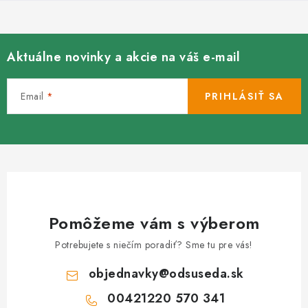
i
s
u
Aktuálne novinky a akcie na váš e-mail
Email
PRIHLÁSIŤ SA
Pomôžeme vám s výberom
Potrebujete s niečím poradiť? Sme tu pre vás!
objednavky
@
odsuseda.sk
00421220 570 341