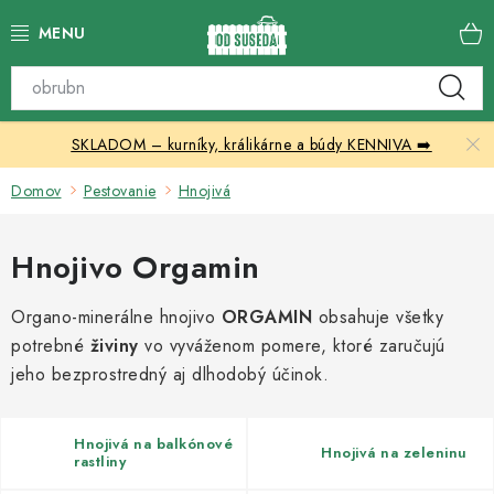
Prejsť
na
obsah
Katalóg produktov
SKLADOM – kurníky, králikárne a búdy KENNIVA ➡️
Skleníky
Domov
Pestovanie
Hnojivá
Nábytok
Hnojivo Orgamin
Chovateľské potreby
Organo-minerálne hnojivo
ORGAMIN
obsahuje všetky
Prístrešky
potrebné
živiny
vo vyváženom pomere, ktoré zaručujú
jeho bezprostredný aj dlhodobý účinok.
Vonkajšia dlažba
Kontakty
Hnojivá na balkónové
Hnojivá na zeleninu
rastliny