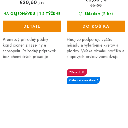
/ ks
€20,60
/ ks
€6,50
(2 ks)
NA OBJEDNÁVKU | 1-2 TÝŽDNE
Skladom
DETAIL
DO KOŠÍKA
Prémiový prírodný pôdny
Hnojivo podporuje vyššiu
kondicionér z rašeliny a
násadu a vyfarbenie kvetov a
sapropelu. Prírodný prípravok
plodov. Vďaka obsahu horčíka a
bez chemických prísad je
stopových prvkov zamedzuje
vhodný na zeleninu, ovocie aj
žltnutiu listov. Univerzálne
okrasné rastliny. Podporuje
použitie - ovocie, zelenina,
5 %
koreňový...
okrasné...
Odosielame ihneď