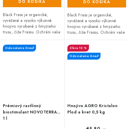
DO KOŠÍKA
DO KOŠÍKA
Black Frass je organické,
Black Frass je organické,
vyvážené a vysoko výkonné
vyvážené a vysoko výkonné
hnojivo vyrobené z hmyzieho
hnojivo vyrobené z hmyzieho
trusu, čiže Frassu. Ochráni vaše
trusu, čiže Frassu. Ochráni vaše
rastliny pred škodcami, hubami
rastliny pred škodcami, hubami
a plesňami a zároveň prispieva
a plesňami a zároveň prispieva
Odosielame ihneď
10 %
k...
k...
Odosielame ihneď
Prémiový rastlinný
Hnojivo AGRO Kristalon
biostimulant NOVOTERRA,
Plod a kvet 0,5 kg
1 l
€5,80