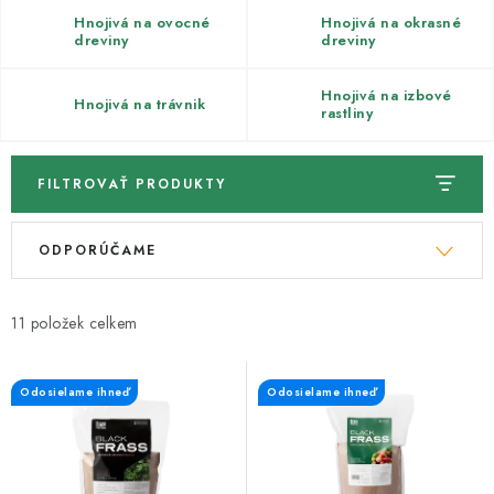
Kachle
Hnojivá na ovocné
Hnojivá na okrasné
dreviny
dreviny
Hnojivá na izbové
Hnojivá na trávnik
rastliny
FILTROVAŤ PRODUKTY
V
R
ODPORÚČAME
ý
a
p
d
i
e
11
s
n
p
i
Odosielame ihneď
Odosielame ihneď
r
e
o
p
d
r