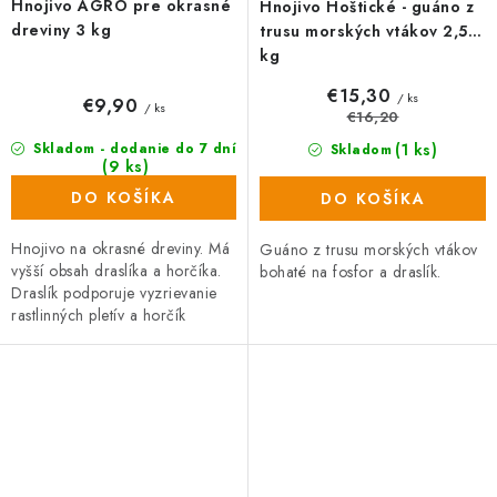
Hnojivo AGRO pre okrasné
Hnojivo Hoštické - guáno z
dreviny 3 kg
trusu morských vtákov 2,5
kg
€15,30
/ ks
€9,90
/ ks
€16,20
(1 ks)
Skladom - dodanie do 7 dní
Skladom
(9 ks)
DO KOŠÍKA
DO KOŠÍKA
Hnojivo na okrasné dreviny. Má
Guáno z trusu morských vtákov
vyšší obsah draslíka a horčíka.
bohaté na fosfor a draslík.
Draslík podporuje vyzrievanie
rastlinných pletív a horčík
zlepšuje vyfarbenie drevín. Je
ideálny na hnojenie...