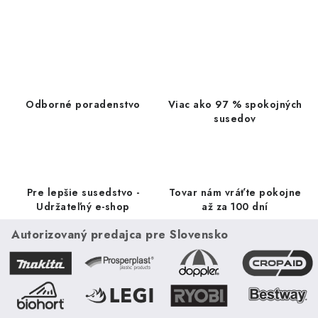
O
v
l
á
d
a
Odborné poradenstvo
Viac ako 97 % spokojných
c
susedov
i
e
p
r
Pre lepšie susedstvo -
Tovar nám vráťte pokojne
v
Udržateľný e-shop
až za 100 dní
k
Autorizovaný predajca pre Slovensko
y
v
ý
p