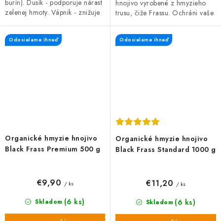
burín). Dusík - podporuje nárast
hnojivo vyrobené z hmyzieho
zelenej hmoty. Vápnik - znižuje
trusu, čiže Frassu. Ochráni vaše
kyslosť pôdy.
rastliny pred škodcami, hubami
a plesňami a zároveň prispieva
Odosielame ihneď
Odosielame ihneď
k...
Organické hmyzie hnojivo
Organické hmyzie hnojivo
Black Frass Premium 500 g
Black Frass Standard 1000 g
€9,90
€11,20
/ ks
/ ks
(6 ks)
(6 ks)
Skladom
Skladom