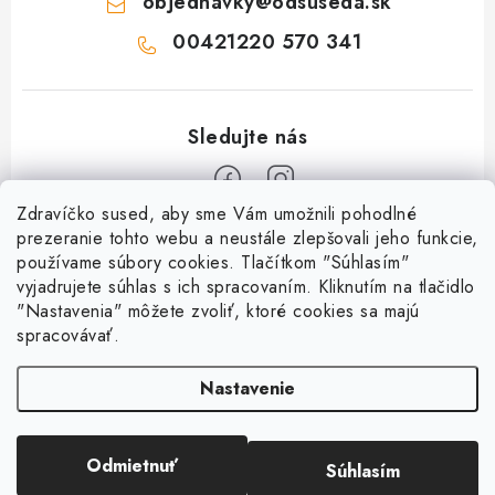
objednavky
@
odsuseda.sk
00421220 570 341
Zdravíčko sused, aby sme Vám umožnili pohodlné
Z
prezeranie tohto webu a neustále zlepšovali jeho funkcie,
používame súbory cookies. Tlačítkom "Súhlasím"
á
vyjadrujete súhlas s ich spracovaním. Kliknutím na tlačidlo
O nás
p
"Nastavenia" môžete zvoliť, ktoré cookies sa majú
ä
spracovávať.
Kontakty
Všetko o nákupe
t
História a súčasnosť
Nastavenie
i
Jéža klub
Dokumenty
e
Susedov blog
Doprava a platba
Obchodné podmienky
Pre lepšie susedstvo
Odmietnuť
Súhlasím
Copyright 2026
OD SUSEDA
. Všetky práva vyhradené.
Ako balíme zásielky?
Reklamačný poriadok