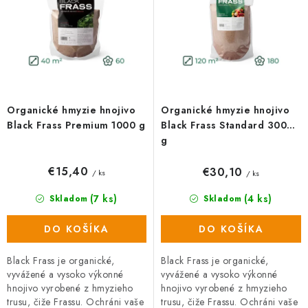
o
p
d
r
u
o
k
d
t
u
o
k
Organické hmyzie hnojivo
Organické hmyzie hnojivo
v
t
Black Frass Premium 1000 g
Black Frass Standard 3000
o
g
v
€15,40
€30,10
/ ks
/ ks
(7 ks)
(4 ks)
Skladom
Skladom
DO KOŠÍKA
DO KOŠÍKA
Black Frass je organické,
Black Frass je organické,
vyvážené a vysoko výkonné
vyvážené a vysoko výkonné
hnojivo vyrobené z hmyzieho
hnojivo vyrobené z hmyzieho
trusu, čiže Frassu. Ochráni vaše
trusu, čiže Frassu. Ochráni vaše