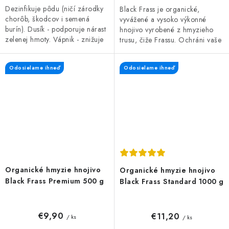
Dezinfikuje pôdu (ničí zárodky
Black Frass je organické,
chorôb, škodcov i semená
vyvážené a vysoko výkonné
burín). Dusík - podporuje nárast
hnojivo vyrobené z hmyzieho
zelenej hmoty. Vápnik - znižuje
trusu, čiže Frassu. Ochráni vaše
kyslosť pôdy.
rastliny pred škodcami, hubami
a plesňami a zároveň prispieva
Odosielame ihneď
Odosielame ihneď
k...
Organické hmyzie hnojivo
Organické hmyzie hnojivo
Black Frass Premium 500 g
Black Frass Standard 1000 g
€9,90
€11,20
/ ks
/ ks