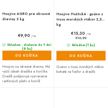
Hnojivo AGRO pre okrasné
Hnojivo Hoštické - guáno z
dreviny 3 kg
trusu morských vtákov 2,5
kg
€15,30
/ ks
€9,90
/ ks
€16,20
(1 ks)
Skladom - dodanie do 7 dní
Skladom
(9 ks)
DO KOŠÍKA
DO KOŠÍKA
Hnojivo na okrasné dreviny. Má
Guáno z trusu morských vtákov
vyšší obsah draslíka a horčíka.
bohaté na fosfor a draslík.
Draslík podporuje vyzrievanie
rastlinných pletív a horčík
zlepšuje vyfarbenie drevín. Je
ideálny na hnojenie...