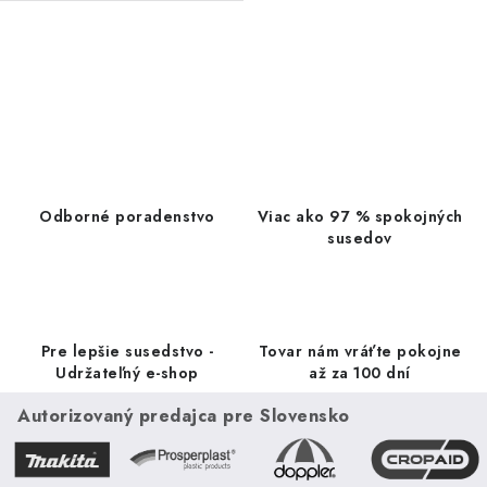
(azalky, rododendrony,...
O
v
l
á
d
a
Odborné poradenstvo
Viac ako 97 % spokojných
c
susedov
i
e
p
r
Pre lepšie susedstvo -
Tovar nám vráťte pokojne
v
Udržateľný e-shop
až za 100 dní
k
Autorizovaný predajca pre Slovensko
y
v