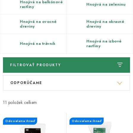
Kachle
Hnojivá na balkónové
Hnojivá na zeleninu
rastliny
Hnojivá na ovocné
Hnojivá na okrasné
dreviny
dreviny
Hnojivá na izbové
Hnojivá na trávnik
rastliny
FILTROVAŤ PRODUKTY
V
R
ODPORÚČAME
ý
a
p
d
i
e
11
s
n
p
i
Odosielame ihneď
Odosielame ihneď
r
e