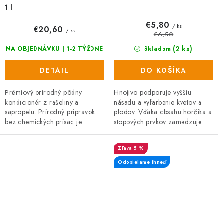
1 l
€5,80
/ ks
€20,60
/ ks
€6,50
(2 ks)
NA OBJEDNÁVKU | 1-2 TÝŽDNE
Skladom
DETAIL
DO KOŠÍKA
Prémiový prírodný pôdny
Hnojivo podporuje vyššiu
kondicionér z rašeliny a
násadu a vyfarbenie kvetov a
sapropelu. Prírodný prípravok
plodov. Vďaka obsahu horčíka a
bez chemických prísad je
stopových prvkov zamedzuje
vhodný na zeleninu, ovocie aj
žltnutiu listov. Univerzálne
okrasné rastliny. Podporuje
použitie - ovocie, zelenina,
5 %
koreňový...
okrasné...
Odosielame ihneď