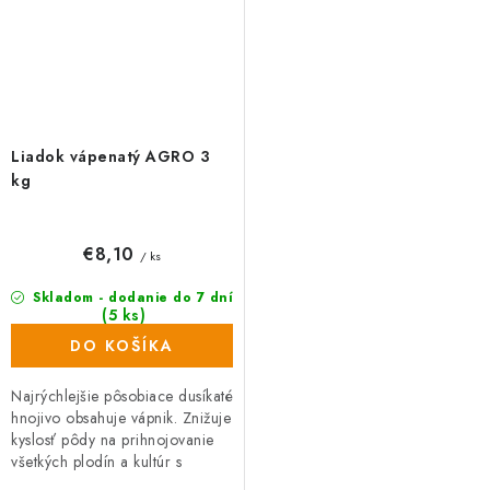
Liadok vápenatý AGRO 3
kg
€8,10
/ ks
Skladom - dodanie do 7 dní
(5 ks)
DO KOŠÍKA
Najrýchlejšie pôsobiace dusíkaté
hnojivo obsahuje vápnik. Znižuje
kyslosť pôdy na prihnojovanie
všetkých plodín a kultúr s
výnimkou kyslomilných rastlín