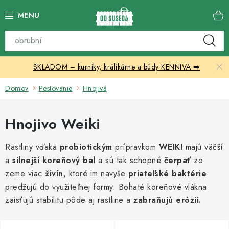
Prejsť
na
obsah
Katalóg produktov
SKLADOM – kurníky, králikárne a búdy KENNIVA ➡️
Skleníky
Domov
Pestovanie
Hnojivá
Nábytok
Hnojivo Weiki
Chovateľské potreby
Rastliny vďaka
probiotickým
prípravkom
WEIKI
majú väčší
Prístrešky
a
silnejší koreňový bal
a sú tak schopné
čerpať
zo
zeme viac
živín,
ktoré im navyše
priateľské baktérie
Vonkajšia dlažba
predžujú do využiteľnej formy. Bohaté koreňové vlákna
zaisťujú stabilitu pôde aj rastline a
zabraňujú erózii.
Kontakty