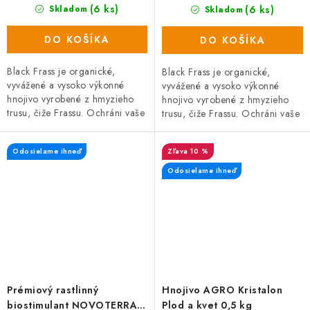
(6 ks)
(6 ks)
Skladom
Skladom
DO KOŠÍKA
DO KOŠÍKA
Black Frass je organické,
Black Frass je organické,
vyvážené a vysoko výkonné
vyvážené a vysoko výkonné
hnojivo vyrobené z hmyzieho
hnojivo vyrobené z hmyzieho
trusu, čiže Frassu. Ochráni vaše
trusu, čiže Frassu. Ochráni vaše
rastliny pred škodcami, hubami
rastliny pred škodcami, hubami
a plesňami a zároveň prispieva
a plesňami a zároveň prispieva
Odosielame ihneď
10 %
k...
k...
Odosielame ihneď
Prémiový rastlinný
Hnojivo AGRO Kristalon
biostimulant NOVOTERRA,
Plod a kvet 0,5 kg