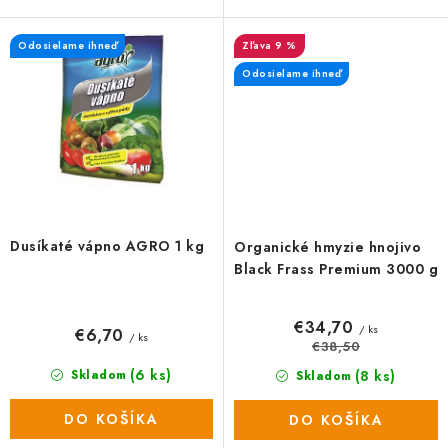
rastliny pred škodcami, hubami
rastliny pred škodcami, hubami
a plesňami a zároveň prispieva
a plesňami a zároveň prispieva
Odosielame ihneď
9 %
k...
k...
Odosielame ihneď
Dusíkaté vápno AGRO 1 kg
Organické hmyzie hnojivo
Black Frass Premium 3000 g
€34,70
/ ks
€6,70
/ ks
€38,50
(6 ks)
(8 ks)
Skladom
Skladom
DO KOŠÍKA
DO KOŠÍKA