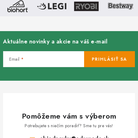
ý
p
i
s
u
Aktuálne novinky a akcie na váš e-mail
Email
PRIHLÁSIŤ SA
Pomôžeme vám s výberom
Potrebujete s niečím poradiť? Sme tu pre vás!