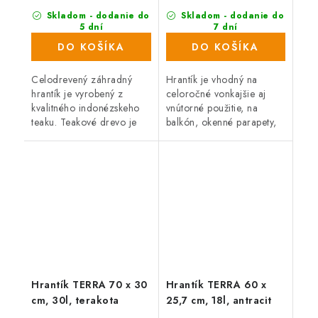
Skladom - dodanie do
Skladom - dodanie do
5 dní
7 dní
(10 ks)
(152 ks)
DO KOŠÍKA
DO KOŠÍKA
Celodrevený záhradný
Hrantík je vhodný na
hrantík je vyrobený z
celoročné vonkajšie aj
kvalitného indonézskeho
vnútorné použitie, na
teaku. Teakové drevo je
balkón, okenné parapety,
veľmi odolné proti
terasu či záhradu. Je
vonkajším vplyvom,
vyrobený z vysoko
nepriaznivé počasie, dážď,
kvalitného, ľahko
UV zariadenie ani...
umývateľného materiálu,...
Hrantík TERRA 70 x 30
Hrantík TERRA 60 x
cm, 30l, terakota
25,7 cm, 18l, antracit