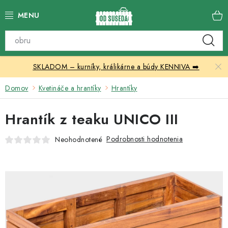
Prejsť
na
obsah
Katalóg produktov
SKLADOM – kurníky, králikárne a búdy KENNIVA ➡️
Skleníky
Domov
Kvetináče a hrantíky
Hrantíky
Nábytok
Hrantík z teaku UNICO III
Chovateľské potreby
Podrobnosti hodnotenia
Neohodnotené
Prístrešky
Vonkajšia dlažba
Kontakty