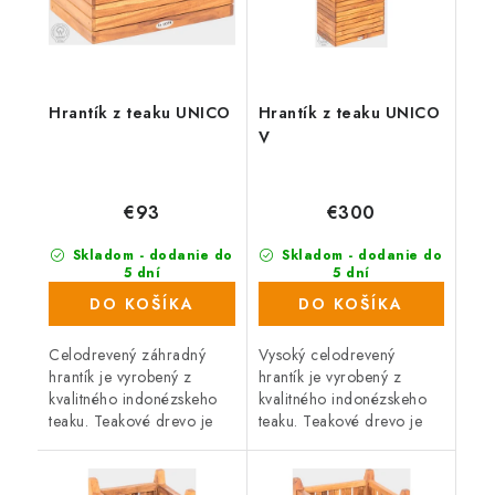
Hrantík z teaku UNICO
Hrantík z teaku UNICO
V
€93
€300
Skladom - dodanie do
Skladom - dodanie do
5 dní
5 dní
(8 ks)
(11 ks)
DO KOŠÍKA
DO KOŠÍKA
Celodrevený záhradný
Vysoký celodrevený
hrantík je vyrobený z
hrantík je vyrobený z
kvalitného indonézskeho
kvalitného indonézskeho
teaku. Teakové drevo je
teaku. Teakové drevo je
veľmi odolné proti
veľmi odolné proti
vonkajším vplyvom,
vonkajším vplyvom,
nepriaznivé počasie, dážď,
nepriaznivé počasie, dážď,