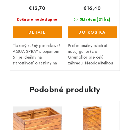
€12,70
€16,40
(31 ks)
Dočasne nedostupné
Skladom
DETAIL
DO KOŠÍKA
Tlakový ručný postrekovač
Profesionálny substrát
AQUA SPRAY s objemom
novej generácie
5 l je ideálny na
Gramoflor pre celú
starostlivosť o rastliny na
záhradu. Neoddeliteľnou
záhrade.
súčasťou substrátov
Gramoflor je totiž vyšší
podiel obnoviteľných
komponentov, ako sú
Podobné produkty
kompost a...