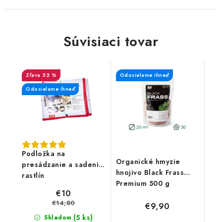
Súvisiaci tovar
32 %
Odosielame ihneď
Odosielame ihneď
Podložka na
Organické hmyzie
presádzanie a sadenie
hnojivo Black Frass
rastlín
Premium 500 g
€10
€14,80
€9,90
(5 ks)
Skladom