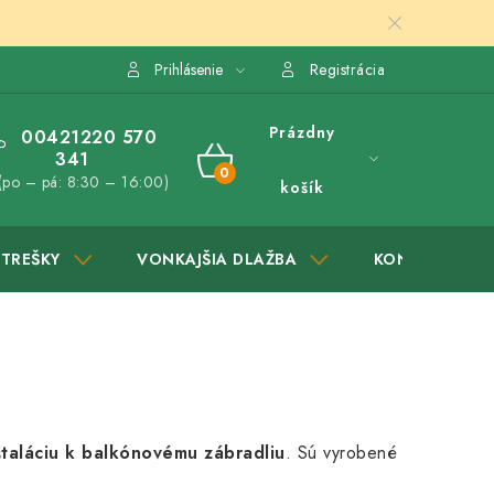
Prihlásenie
Registrácia
Prázdny
00421220 570
341
NÁKUPNÝ
(po – pá: 8:30 – 16:00)
košík
KOŠÍK
STREŠKY
VONKAJŠIA DLAŽBA
KONTAKTY
štaláciu k balkónovému zábradliu
. Sú vyrobené