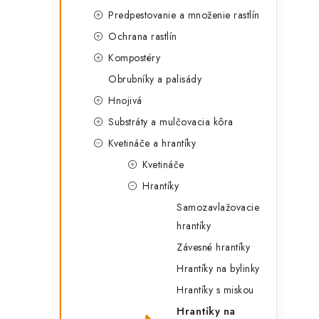
g
ý
Predpestovanie a množenie rastlín
ó
Ochrana rastlín
p
r
Kompostéry
a
i
Obrubníky a palisády
e
n
Hnojivá
e
Substráty a mulčovacia kôra
Kvetináče a hrantíky
l
Kvetináče
Hrantíky
Samozavlažovacie
hrantíky
Závesné hrantíky
Hrantíky na bylinky
Hrantíky s miskou
Hrantíky na