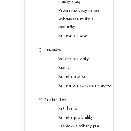
mačky a psy
Prepravné boxy na psa
Vyhrievané misky a
podložky
Krmivá pre psov
Pre vtáky
Voliéry pre vtáky
Búdky
Kŕmidlá a pítka
Krmivá pre vonkajšie vtáctvo
Pre králikov
Králikárne
Kŕmidlá pre králiky
Ohrádky a výbehy pre