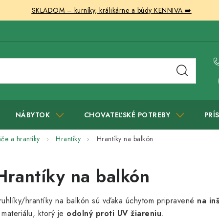
SKLADOM – kurníky, králikárne a búdy KENNIVA ➡️
NÁBYTOK
CHOVATEĽSKÉ POTREBY
PRÍ
áče a hrantíky
Hrantíky
Hrantíky na balkón
Hrantíky na balkón
ruhlíky/hrantíky na balkón sú vďaka úchytom pripravené
na in
 materiálu, ktorý je
odolný proti UV žiareniu
.