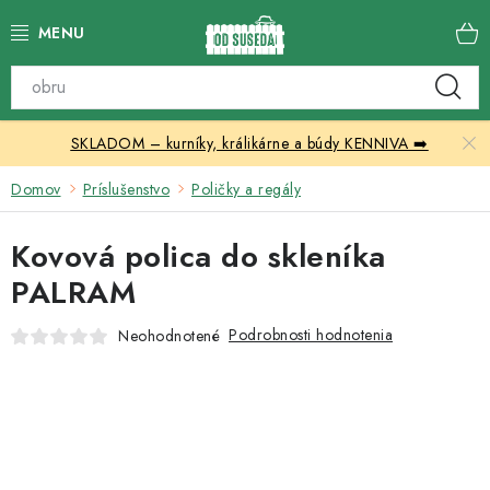
Prejsť
na
obsah
Katalóg produktov
SKLADOM – kurníky, králikárne a búdy KENNIVA ➡️
Skleníky
Domov
Príslušenstvo
Poličky a regály
Nábytok
Kovová polica do skleníka
Chovateľské potreby
PALRAM
Prístrešky
Podrobnosti hodnotenia
Neohodnotené
Vonkajšia dlažba
Kontakty