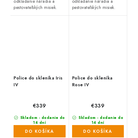
odkladanie náradia a
odkladanie náradia a
pestovateľských misiek.
pestovateľských misiek.
Dĺžka 3,23 m, Hĺbka 26
Dĺžka 3,23 m, Hĺbka 26
cm, Materiál hliník.
cm, Materiál hliník.
Kompatibilné s radom
Kompatibilné s radom
KGT Iris.
KGT Rose.
Police do skleníka Iris
Police do skleníka
IV
Rose IV
€339
€339
Skladom - dodanie do
Skladom - dodanie do
14 dní
14 dní
DO KOŠÍKA
DO KOŠÍKA