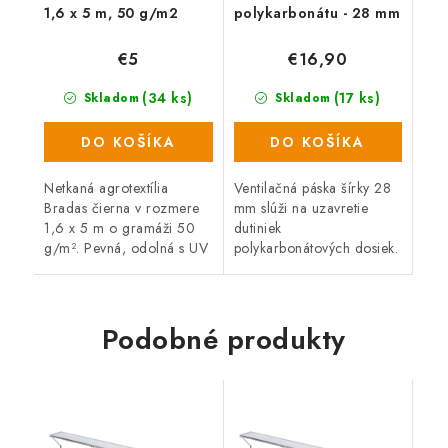
1,6 x 5 m, 50 g/m2
polykarbonátu - 28 mm
€5
€16,90
(34 ks)
(17 ks)
Skladom
Skladom
DO KOŠÍKA
DO KOŠÍKA
Netkaná agrotextília
Ventilačná páska šírky 28
Bradas čierna v rozmere
mm slúži na uzavretie
1,6 x 5 m o gramáži 50
dutiniek
g/m². Pevná, odolná s UV
polykarbonátových dosiek.
ochranou vyrobená z PP
Zabraňuje prenikaniu
materiálu. Vďaka svojim
prachu, machu, hmyzu a
jedinečným vlastnostiam
riasam. Zdvojnásobuje
má široké...
životnosť komôrkového...
Podobné produkty