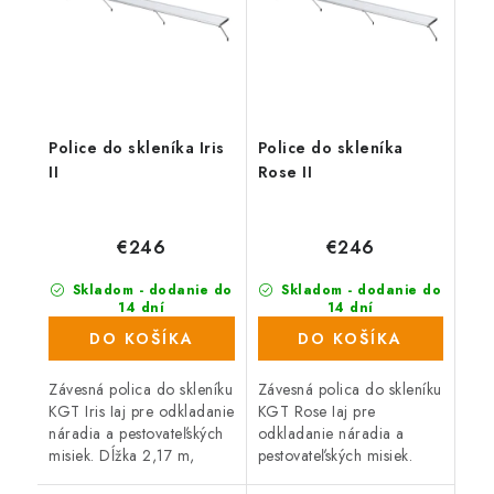
Police do skleníka Iris
Police do skleníka
II
Rose II
€246
€246
Skladom - dodanie do
Skladom - dodanie do
14 dní
14 dní
DO KOŠÍKA
DO KOŠÍKA
Závesná polica do skleníku
Závesná polica do skleníku
KGT Iris Iaj pre odkladanie
KGT Rose Iaj pre
náradia a pestovateľských
odkladanie náradia a
misiek. Dĺžka 2,17 m,
pestovateľských misiek.
Hĺbka 26 cm, Materiál
Dĺžka 2,17 m, Hĺbka 26