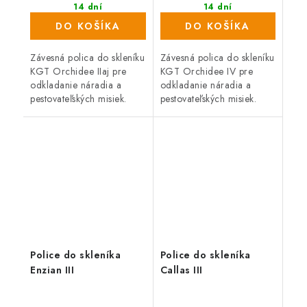
14 dní
14 dní
DO KOŠÍKA
DO KOŠÍKA
Závesná polica do skleníku
Závesná polica do skleníku
KGT Orchidee IIaj pre
KGT Orchidee IV pre
odkladanie náradia a
odkladanie náradia a
pestovateľských misiek.
pestovateľských misiek.
Dĺžka 3,23 m, Hĺbka 26
Dĺžka 4,29 m, Hĺbka 26
cm, Materiál hliník.
cm, Materiál hliník.
Kompatibilné s radom
Kompatibilné s radom
KGT Orchidee.
KGT Orchidee.
Police do skleníka
Police do skleníka
Enzian III
Callas III