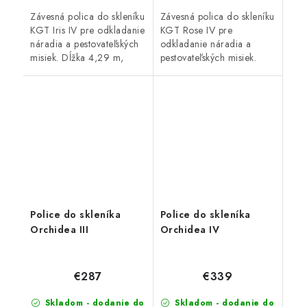
Závesná polica do skleníku
Závesná polica do skleníku
KGT Iris IV pre odkladanie
KGT Rose IV pre
náradia a pestovateľských
odkladanie náradia a
misiek. Dĺžka 4,29 m,
pestovateľských misiek.
Hĺbka 26 cm, Materiál
Dĺžka 4,29 m, Hĺbka 26
hliník. Kompatibilné s
cm, Materiál hliník.
radom KGT Iris.
Kompatibilné s radom
KGT Rose.
Police do skleníka
Police do skleníka
Orchidea III
Orchidea IV
€287
€339
Skladom - dodanie do
Skladom - dodanie do