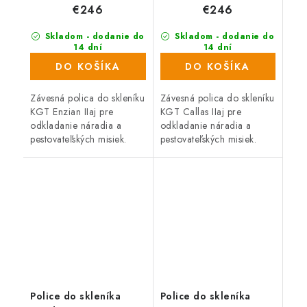
€246
€246
Skladom - dodanie do
Skladom - dodanie do
14 dní
14 dní
DO KOŠÍKA
DO KOŠÍKA
Závesná polica do skleníku
Závesná polica do skleníku
KGT Enzian IIaj pre
KGT Callas IIaj pre
odkladanie náradia a
odkladanie náradia a
pestovateľských misiek.
pestovateľských misiek.
Dĺžka 2,27 m, Hĺbka 26
Dĺžka 2,27 m, Hĺbka 26
cm, Materiál hliník.
cm, Materiál hliník.
Kompatibilné s radom
Kompatibilné s radom
KGT Enzian.
KGT Callas.
Police do skleníka
Police do skleníka