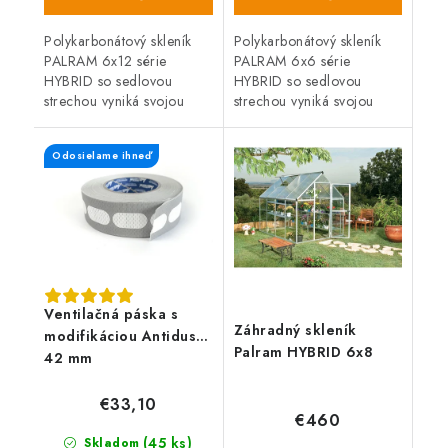
Polykarbonátový skleník
Polykarbonátový skleník
PALRAM 6x12 série
PALRAM 6x6 série
HYBRID so sedlovou
HYBRID so sedlovou
strechou vyniká svojou
strechou vyniká svojou
robustnou konštrukciou,
robustnou konštrukciou,
jednoduchou montážou,
jednoduchou montážou,
Odosielame ihneď
pozinkovanou oceľovou
pozinkovanou oceľovou
základňou a dvojitými,...
základňou a dvojitými,...
Ventilačná páska s
Záhradný skleník
modifikáciou Antidust -
Palram HYBRID 6x8
42 mm
€33,10
€460
(45 ks)
Skladom