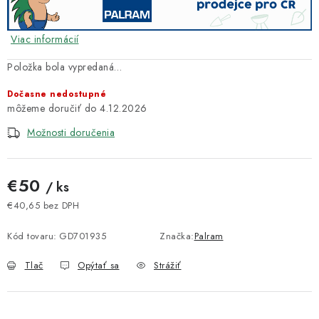
Viac informácií
Položka bola vypredaná…
Dočasne nedostupné
4.12.2026
Možnosti doručenia
€50
/ ks
€40,65 bez DPH
Jednotková cena:
Kód tovaru:
GD701935
Značka:
Palram
Tlač
Opýtať sa
Strážiť