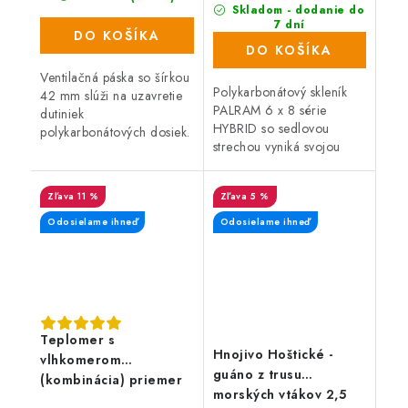
Skladom - dodanie do
7 dní
DO KOŠÍKA
(11 ks)
DO KOŠÍKA
Ventilačná páska so šírkou
Polykarbonátový skleník
42 mm slúži na uzavretie
PALRAM 6 x 8 série
dutiniek
HYBRID so sedlovou
polykarbonátových dosiek.
strechou vyniká svojou
Zabraňuje prenikaniu
robustnou konštrukciou,
prachu, machu, hmyzu a
jednoduchou montážou,
rias. Novo navrhnutý filter
11 %
5 %
pozinkovanou oceľovou
je schopný zadržať...
základňou a dvojitými,...
Odosielame ihneď
Odosielame ihneď
Teplomer s
Hnojivo Hoštické -
vlhkomerom
guáno z trusu
(kombinácia) priemer
morských vtákov 2,5
7 cm kovový