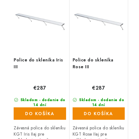
hliník. Kompatibilné s
cm, Materiál hliník.
radom KGT Iris.
Kompatibilné s radom
KGT Rose.
Police do skleníka Iris
Police do skleníka
III
Rose III
€287
€287
Skladom - dodanie do
Skladom - dodanie do
14 dní
14 dní
DO KOŠÍKA
DO KOŠÍKA
Závesná polica do skleníku
Závesná polica do skleníku
KGT Iris IIaj pre
KGT Rose IIaj pre