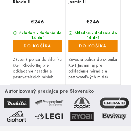
Rhodo III
Jasmin II
€246
€246
Skladom - dodanie do
Skladom - dodanie do
14 dní
14 dní
DO KOŠÍKA
DO KOŠÍKA
Závesná polica do skleníku
Závesná polica do skleníku
KGT Rhodo IIaj pre
KGT Jasmin Iaj pre
odkladanie náradia a
odkladanie náradia a
pestovateľských misiek.
pestovateľských misiek.
Dĺžka 2,27 m, Hĺbka 26
Dĺžka 1,53 m, Hĺbka 26
cm, Materiál hliník.
cm, Materiál hliník.
Autorizovaný predajca pre Slovensko
Kompatibilné s radom
Kompatibilné s radom
KGT Rhodo.
KGT Jasmin.