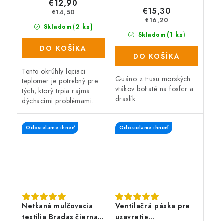
€12,90
kg
€15,30
€14,50
€16,20
(2 ks)
Skladom
(1 ks)
Skladom
DO KOŠÍKA
DO KOŠÍKA
Tento okrúhly lepiaci
Guáno z trusu morských
teplomer je potrebný pre
vtákov bohaté na fosfor a
tých, ktorý trpia najmä
draslík.
dýchacími problémami.
Izbový vlhkomer Vás včas
upozorní na zmenu
Odosielame ihneď
Odosielame ihneď
vlhkosti vzduchu a tým aj
na možné...
Netkaná mulčovacia
Ventilačná páska pre
textília Bradas čierna,
uzavretie