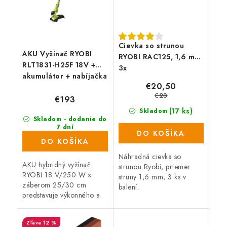
Cievka so strunou
AKU Vyžínač RYOBI
RYOBI RAC125, 1,6 mm,
RLT1831-H25F 18V +
3x
akumulátor + nabíjačka
€20,50
€23
€193
(17 ks)
Skladom
Skladom - dodanie do
7 dní
DO KOŠÍKA
(160 ks)
DO KOŠÍKA
Náhradná cievka so
AKU hybridný vyžínač
strunou Ryobi, priemer
RYOBI 18 V/250 W s
struny 1,6 mm, 3 ks v
záberom 25/30 cm
balení.
predstavuje výkonného a
ľahkého pomocníka,
ktorého využijete na
12 %
úpravu okrajov trávnikov a