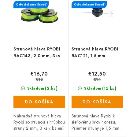
Odosielame ihneď
Odosielame ihneď
Strunová hlava RYOBI
Strunová hlava RYOBI
RAC143, 2,0 mm, 3ks
RAC121, 1,5 mm
€16,70
€12,50
€18
€14
(2 ks)
(15 ks)
Skladom
Skladom
DO KOŠÍKA
DO KOŠÍKA
Náhradná strunová hlava
Strunová hlava Ryobi k
Ryobi so strunou s hrúbkou
sieťovému krovinorezu.
struny 2 mm, 3 ks v balení.
Priemer struny je 1,5 mm.