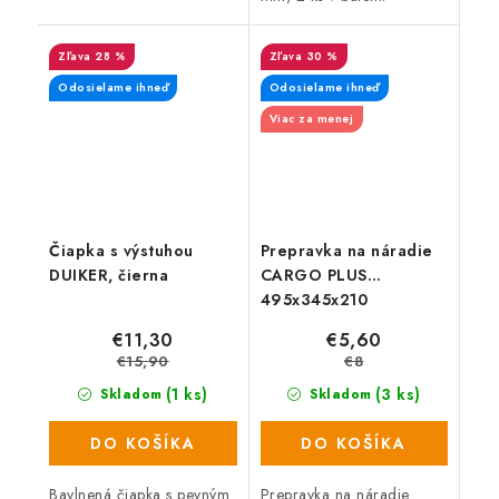
28 %
30 %
Odosielame ihneď
Odosielame ihneď
Viac za menej
Čiapka s výstuhou
Prepravka na náradie
DUIKER, čierna
CARGO PLUS
495x345x210
€11,30
€5,60
€15,90
€8
(1 ks)
(3 ks)
Skladom
Skladom
DO KOŠÍKA
DO KOŠÍKA
Bavlnená čiapka s pevným
Prepravka na náradie