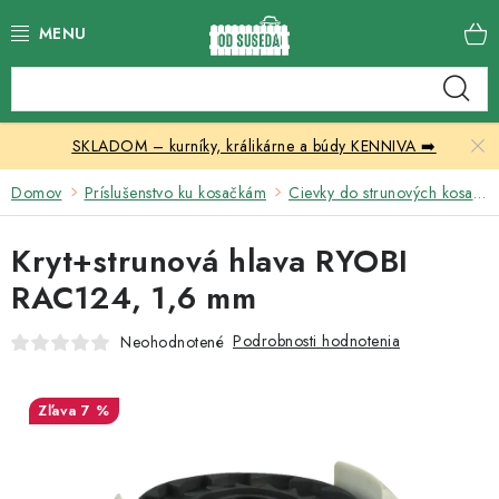
Prejsť
na
obsah
Katalóg produktov
SKLADOM – kurníky, králikárne a búdy KENNIVA ➡️
Skleníky
Domov
Príslušenstvo ku kosačkám
Cievky do strunových kosačiek
Nábytok
Kryt+strunová hlava RYOBI
Chovateľské potreby
RAC124, 1,6 mm
Prístrešky
Podrobnosti hodnotenia
Neohodnotené
Vonkajšia dlažba
7 %
Kontakty