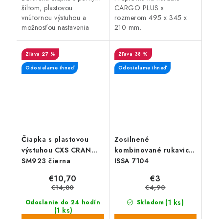
šiltom, plastovou
CARGO PLUS s
vnútornou výstuhou a
rozmerom 495 x 345 x
možnosťou nastavenia
210 mm.
veľkosti pomocou suchého
zipsu.
27 %
38 %
Odosielame ihneď
Odosielame ihneď
Čiapka s plastovou
Zosilnené
výstuhou CXS CRAN
kombinované rukavice
SM923 čierna
ISSA 7104
€10,70
€3
€14,80
€4,90
(1 ks)
Odoslanie do 24 hodín
Skladom
(1 ks)