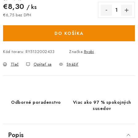
€8,30
/ ks
€6,75 bez DPH
Jednotková cena:
DO KOŠÍKA
Kód tovaru:
RY5132002433
Značka:
Ryobi
Tlač
Opýtať sa
Strážiť
Odborné poradenstvo
Viac ako 97 % spokojných
susedov
Popis