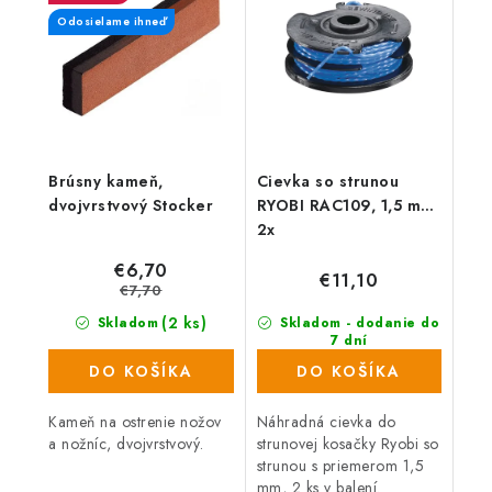
na kosenie trávy na zle...
Odosielame ihneď
Brúsny kameň,
Cievka so strunou
dvojvrstvový Stocker
RYOBI RAC109, 1,5 mm,
2x
€6,70
€11,10
€7,70
(2 ks)
Skladom
Skladom - dodanie do
7 dní
(367 ks)
DO KOŠÍKA
DO KOŠÍKA
Kameň na ostrenie nožov
Náhradná cievka do
a nožníc, dvojvrstvový.
strunovej kosačky Ryobi so
strunou s priemerom 1,5
mm, 2 ks v balení.