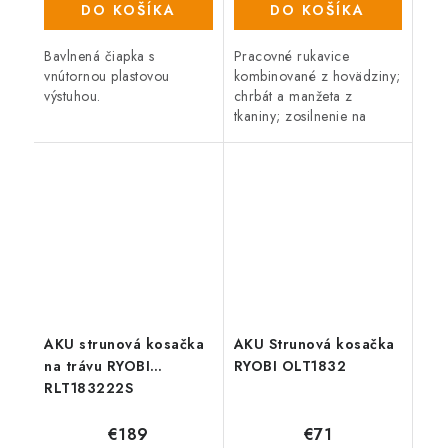
DO KOŠÍKA
DO KOŠÍKA
Bavlnená čiapka s
Pracovné rukavice
vnútornou plastovou
kombinované z hovädziny;
výstuhou.
chrbát a manžeta z
tkaniny; zosilnenie na
dlani, palci a ukazováku
(stupeň ochrany proti
porezaniu 3).
AKU strunová kosačka
AKU Strunová kosačka
na trávu RYOBI
RYOBI OLT1832
RLT183222S
€189
€71