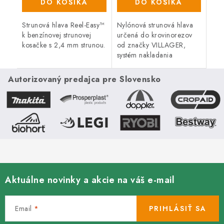
DO KOŠÍKA
DO KOŠÍKA
Strunová hlava Reel-Easy™
Nylónová strunová hlava
k benzínovej strunovej
určená do krovinorezov
kosačke s 2,4 mm strunou.
od značky VILLAGER,
systém nakladania
nylónového vlasca Easy-
Work.
Autorizovaný predajca pre Slovensko
Aktuálne novinky a akcie na váš e-mail
Email
PRIHLÁSIŤ SA