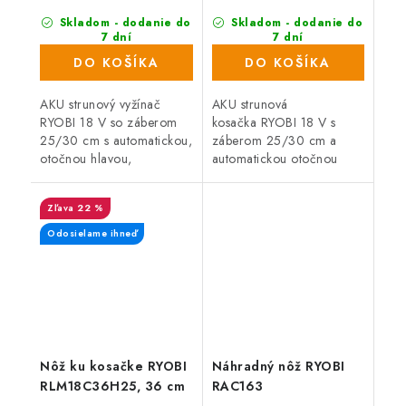
Skladom - dodanie do
Skladom - dodanie do
7 dní
7 dní
(>1000 ks)
(1 ks)
DO KOŠÍKA
DO KOŠÍKA
AKU strunový vyžínač
AKU strunová
RYOBI 18 V so záberom
kosačka RYOBI 18 V s
25/30 cm s automatickou,
záberom 25/30 cm a
otočnou hlavou,
automatickou otočnou
predstavuje výkonného a
hlavou, predstavuje
ľahkého pomocníka,
výkonného a ľahkého
22 %
ktorého využijete k
pomocníka, ktorého
úpravám okrajov trávnika
využijete na úpravu
Odosielame ihneď
a na...
okrajov...
Nôž ku kosačke RYOBI
Náhradný nôž RYOBI
RLM18C36H25, 36 cm
RAC163