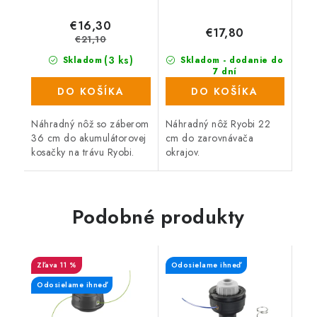
€16,30
€17,80
€21,10
(3 ks)
Skladom
Skladom - dodanie do
7 dní
(323 ks)
DO KOŠÍKA
DO KOŠÍKA
Náhradný nôž so záberom
Náhradný nôž Ryobi 22
36 cm do akumulátorovej
cm do zarovnávača
kosačky na trávu Ryobi.
okrajov.
Podobné produkty
11 %
Odosielame ihneď
Odosielame ihneď