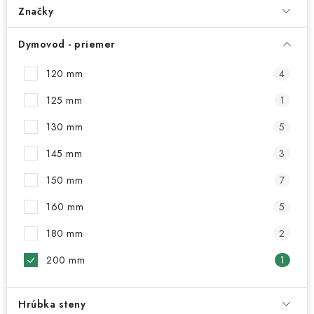
Kachle
Značky
Dymovod - priemer
120 mm
4
125 mm
1
130 mm
5
145 mm
3
150 mm
7
160 mm
5
180 mm
2
200 mm
1
Hrúbka steny