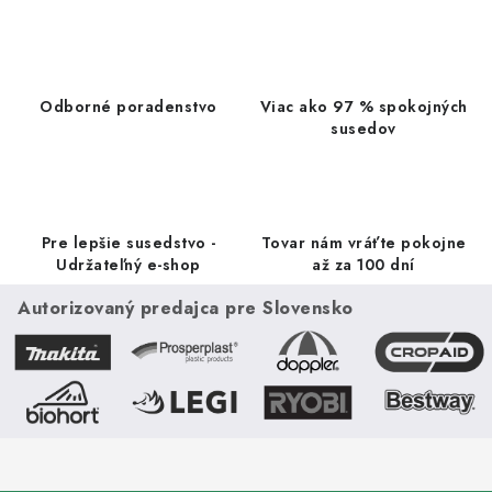
l
á
d
a
Odborné poradenstvo
Viac ako 97 % spokojných
c
susedov
i
e
p
r
Pre lepšie susedstvo -
Tovar nám vráťte pokojne
v
Udržateľný e-shop
až za 100 dní
k
Autorizovaný predajca pre Slovensko
y
v
ý
p
i
s