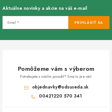
u
Aktuálne novinky a akcie na váš e-mail
Email
PRIHLÁSIŤ SA
Pomôžeme vám s výberom
Potrebujete s niečím poradiť? Sme tu pre vás!
objednavky
@
odsuseda.sk
00421220 570 341