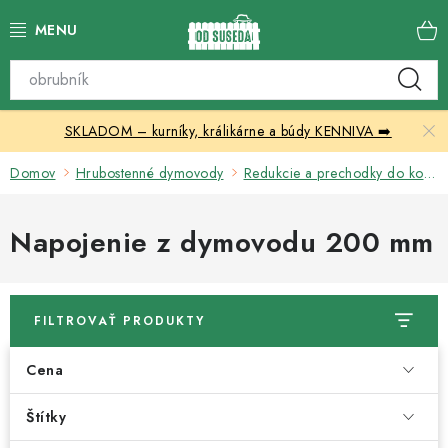
Prejsť
na
obsah
Katalóg produktov
SKLADOM – kurníky, králikárne a búdy KENNIVA ➡️
Skleníky
Domov
Hrubostenné dymovody
Redukcie a prechodky do komína
Nábytok
Napojenie z dymovodu 200 mm
Chovateľské potreby
Prístrešky
FILTROVAŤ PRODUKTY
Vonkajšia dlažba
Cena
Kontakty
Štítky